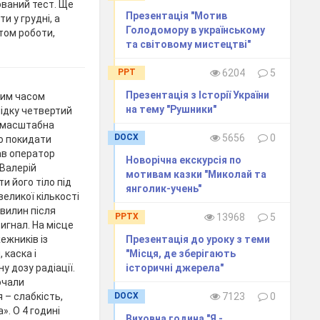
ований тест. Ще
Презентація "Мотив
 у грудні, а
Голодомору в українському
том роботи,
та світовому мистецтві"
PPT
6204
5
Презентація з Історії України
ьким часом
на тему "Рушники"
лідку четвертий
а масштабна
DOCX
5656
0
о покидати
ав оператор
Новорічна екскурсія по
 Валерій
мотивам казки "Миколай та
и його тіло під
янголик-учень"
великої кількості
хвилин після
PPTX
13968
5
игнал. На місце
ежників із
Презентація до уроку з теми
 каска і
"Місця, де зберігають
у дозу радіації.
історичні джерела"
очали
 – слабкість,
DOCX
7123
0
». О 4 годині
Виховна година "Я -