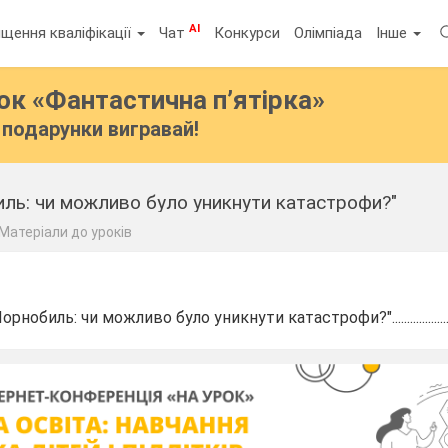
AI
щення кваліфікації
Чат
Конкурси
Олімпіада
Інше
бок
«Фантастична п’ятірка»
подарунки вигравай!
иль: чи можливо було уникнути катастрофи?"
Матеріали до уроків
биль: чи можливо було уникнути катастрофи?".........................