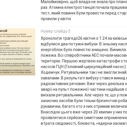
Малоймовірно, щоб влада не знала про план
раз. Атомна електростанція почала працювати
тест, який повинні були провести перед стар
провели у квітні.
Номер слайду 5
Хронологія трагедії26 квітня о 1:24 за київс
відбулися два потужні вибухи. В їхньому нас
енергоблок було повністю знищено. Виникл
пожежа. Всі співробітники АЕС почали масов
територію. Першою жертвою катастрофи ст
насосів ГЦН (Головний циркуляційний насос)
Ходемчук. Рятувальники так і не змогли знайт
завалами. В результаті вибуху стався викид 
радіоактивних речовин. Вже через декілька 
аварії на пульт пожежної частини надійшов с
виїхали рятувальники. Але через те, що у пож
захисних засобів були тільки брезентові роби,
рукавички, багато хто з них отримав величезн
Внаслідок цього вже через 20 хвилин у них п
проявлятися серйозні симптоми опромінення
втрата свідомості, блювота, «ядерна засмага