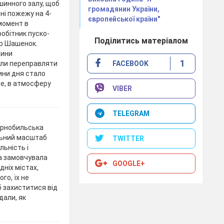
шинного залу, щоб
громадянин України,
ині пожежу на 4-
європейської країни"
 момент в
робітник пуско-
Поділитись матеріалом
р Шашенок.
дини
1
али переправляти
FACEBOOK
ини дня стало
же, в атмосферу
VIBER
TELEGRAM
орнобильська
льний масштаб
TWITTER
льність і
а замовчувала
GOOGLE+
дніх містах,
го, їх не
 захиститися від
дали, як