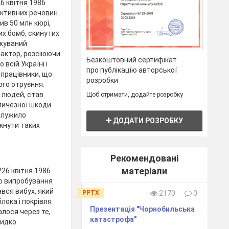
6 квітня 1986
активних речовин.
ив 50 млн кюрі,
их бомб, скинутих
джуваний
еактор, розсіюючи
Безкоштовний сертифікат
всій Україні і
про публікацію авторської
 працівники, що
розробки
ого отруєння.
 людей, став
Щоб отримати, додайте розробку
личезної шкоди
ослужило
ДОДАТИ РОЗРОБКУ
кнути таких
Рекомендовані
матеріали
26 квітня 1986
го випробування
вся вибух, який
PPTX
2170
0
лока і покрівля
Презентація "Чорнобильська
лося через те,
катастрофа"
видко