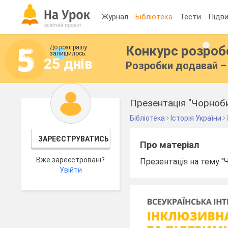
Журнал
Бібліотека
Тести
Підви
Конкурс розро
До розіграшу
залишилось:
25 днів
Розробки додавай – 
Презентація "Чорноб
Бібліотека
Історія України
ЗАРЕЄСТРУВАТИСЬ
Про матеріал
Вже зареєстровані?
Презентація на тему "Чорно
Увійти