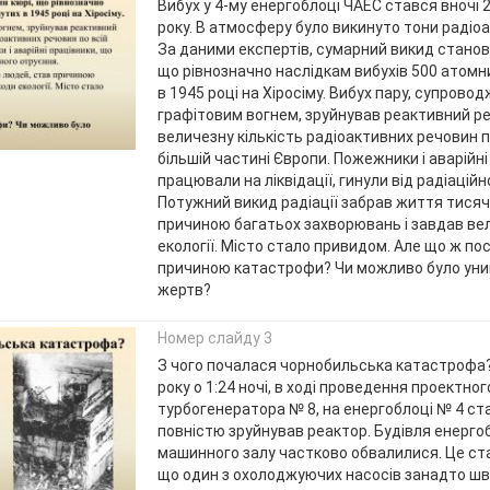
Вибух у 4-му енергоблоці ЧАЕС стався вночі 2
року. В атмосферу було викинуто тони радіо
За даними експертів, сумарний викид станов
що рівнозначно наслідкам вибухів 500 атомн
в 1945 році на Хіросіму. Вибух пару, супрово
графітовим вогнем, зруйнував реактивний р
величезну кількість радіоактивних речовин по 
більшій частині Європи. Пожежники і аварійні
працювали на ліквідації, гинули від радіаційн
Потужний викид радіації забрав життя тисяч
причиною багатьох захворювань і завдав ве
екології. Місто стало привидом. Але що ж п
причиною катастрофи? Чи можливо було уни
жертв?
Номер слайду 3
З чого почалася чорнобильська катастрофа?
року о 1:24 ночі, в ході проведення проектно
турбогенератора № 8, на енергоблоці № 4 ста
повністю зруйнував реактор. Будівля енергоб
машинного залу частково обвалилися. Це ста
що один з охолоджуючих насосів занадто ш