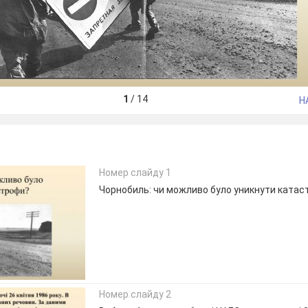
1
/
14
Н
Номер слайду 1
Чорнобиль: чи можливо було уникнути ката
Номер слайду 2