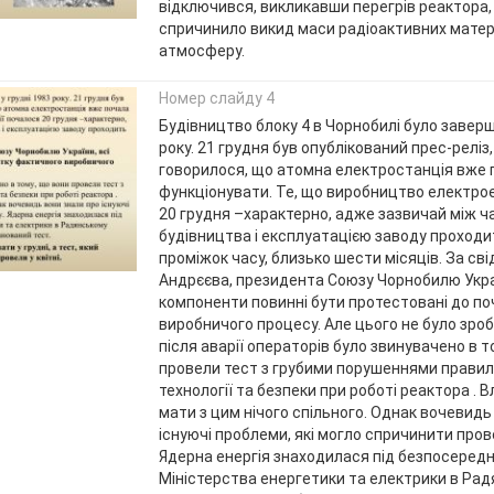
відключився, викликавши перегрів реактора, 
спричинило викид маси радіоактивних матеріа
атмосферу.
Номер слайду 4
Будівництво блоку 4 в Чорнобилі було заверш
року. 21 грудня був опублікований прес-реліз,
говорилося, що атомна електростанція вже 
функціонувати. Те, що виробництво електрое
20 грудня –характерно, адже зазвичай між 
будівництва і експлуатацією заводу проходи
проміжок часу, близько шести місяців. За св
Андрєєва, президента Союзу Чорнобилю Украї
компоненти повинні бути протестовані до п
виробничого процесу. Але цього не було зр
після аварії операторів було звинувачено в т
провели тест з грубими порушеннями правил
технології та безпеки при роботі реактора . В
мати з цим нічого спільного. Однак вочевидь
існуючі проблеми, які могло спричинити пров
Ядерна енергія знаходилася під безпосеред
Міністерства енергетики та електрики в Рад