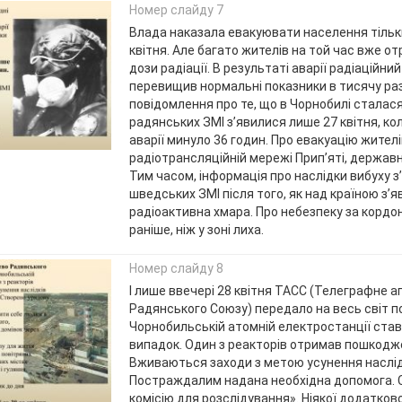
Номер слайду 7
Влада наказала евакуювати населення тільки
квітня. Але багато жителів на той час вже о
дози радіації. В результаті аварії радіаційний
перевищив нормальні показники в тисячу раз
повідомлення про те, що в Чорнобилі сталася 
радянських ЗМІ з’явилися лише 27 квітня, ко
аварії минуло 36 годин. Про евакуацію жител
радіотрансляційній мережі Прип’яті, державн
Тим часом, інформація про наслідки вибуху з
шведських ЗМІ після того, як над країною з’
радіоактивна хмара. Про небезпеку за корд
раніше, ніж у зоні лиха.
Номер слайду 8
І лише ввечері 28 квітня ТАСС (Телеграфне а
Радянського Союзу) передало на весь світ п
Чорнобильській атомній електростанції ста
випадок. Один з реакторів отримав пошкодж
Вживаються заходи з метою усунення наслідк
Постраждалим надана необхідна допомога. 
комісію для розслідування». Ніякої додатково