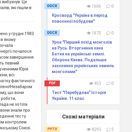
і вибухнув. Це
DOCX
1606
0
лів, які пішли в
Кросворд "Україна в період
повоєнної побудови"
DOCX
1870
0
ено у грудні 1983
 в якому
Урок "Перший похід монголів
почала
на Русь. Вторгнення хана
нергії почалося
Батия на українські землі.
часом завершення
Оборона Києва. Подальше
ть певний
захопення українських земель
ідченнями Юрія
монголами"
ни, всі
очатку фактичного
PDF
453
0
облено!Незабаром
ому, що вони
Тест "Перебудова" Історія
 роботи,
України. 11 клас
лада не хотіла
 вони знали про
Схожі матеріали
едення тесту.
нім контролем
янському Союзі.
PPTX
8293
5