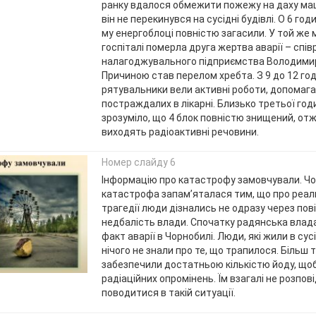
ранку вдалося обмежити пожежу на даху ма
він не перекинувся на сусідні будівлі. О 6 год
му енергоблоці повністю загасили. У той же
госпіталі померла друга жертва аварії – спів
налагоджувального підприємства Володими
Причиною став перелом хребта. З 9 до 12 го
рятувальники вели активні роботи, допомаг
постраждалих в лікарні. Близько третьої год
зрозуміло, що 4 блок повністю знищений, от
виходять радіоактивні речовини.
Номер слайду 6
Інформацію про катастрофу замовчували. Ч
катастрофа запам’яталася тим, що про реа
трагедії люди дізнались не одразу через пові
недбалість влади. Спочатку радянська влад
факт аварії в Чорнобилі. Люди, які жили в сусі
нічого не знали про те, що трапилося. Більш то
забезпечили достатньою кількістю йоду, щоб
радіаційних опромінень. Їм взагалі не розпові
поводитися в такій ситуації.