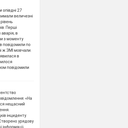
 опівдні 27
тримали величезні
 рівень
ів. Перші
аварія, в
ли з моменту
ів повідомили по
і ж ЗМІ мовчали.
’явилася в
явилося
оном повідомили
гентство
овідомлення: «На
вся нещасний
ення.
ів інциденту.
Створено урядову
ї інформації,