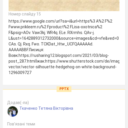
Номер слайду 15
https://www.google.com/url?sa=i&url=https%3 A%2 F%2
Fwww.prikleem.ru%2 Fproduct%2 FLisa-oxotnica%2
F&psig=AOv. Vaw3kj. WR4q. ELe. RXrmhs. QAv-j.
L&ust=1642889312732000&source=images&cd=vfe&ved=0
CAs. Qj. Rxq. Fwo. TCKDat_Htw_UCFQAAAAAd.
AAAAABBFЛисиця:
Вовк:https://rusharing12.blogspot.com/2021/03/blog-
post_287.htmlЇжак:https://www.shutterstock.com/de/image-
vector/vector-silhouette-hedgehog-on-white-background-
1296009727
PPTX
Додав(-ла)
Ткаченко Тетяна Вікторівна
Пов’язані теми