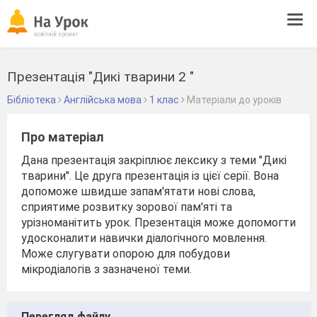
Tog
navi
Презентація "Дикі тварини 2 "
Бібліотека
Англійська мова
1 клас
Матеріали до уроків
Про матеріал
Дана презентація закріплює лексику з теми "Дикі
тварини". Це друга презентація із цієї серії. Вона
допоможе швидше запам'ятати нові слова,
сприятиме розвитку зорової пам'яті та
урізноманітить урок. Презентація може допомогти
удосконалити навички діалогічного мовлення.
Може слугувати опорою для побудови
мікродіалогів з зазначеної теми.
Перегляд файлу