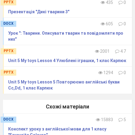
PPTX
435
0
Презентація "Дикі тварини 3"
DOCX
605
0
Урок ": Тварини. Описувати тварин та повідомляти про
них"
PPTX
2001
4.7
Unit 5 My toys Lesson 4 Улюблені іграшки, 1 клас Карпюк
PPTX
1294
0
Unit 5 My toys Lesson 5 Повторюємо англійські букви
Сс,Dd, 1 клас Карпюк
Схожі матеріали
DOCX
15883
5
Конспект уроку з англійської мови для 1 класу