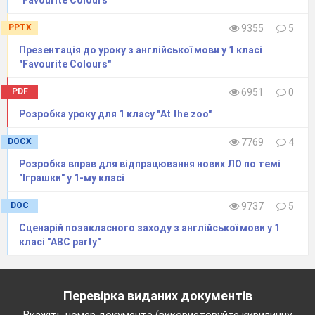
"Favourite Colours"
PPTX
9355
5
Презентація до уроку з англійської мови у 1 класі
"Favourite Colours"
PDF
6951
0
Розробка уроку для 1 класу "At the zoo"
DOCX
7769
4
Розробка вправ для відпрацювання нових ЛО по темі
"Іграшки" у 1-му класі
DOC
9737
5
Сценарій позакласного заходу з англійської мови у 1
класі "ABC party"
Перевірка виданих документів