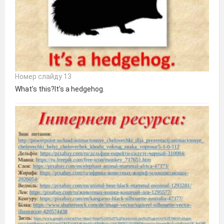
Номер слайду 13
What’s this?It’s a hedgehog.