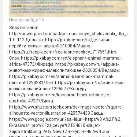
Номер слайду 14
Знак питання:
http://powerpoint.su/load/animacionnye_chelovechki_dlja_pre
1-0-112 Дельфін: https://pixabay.com/ru/дельфин-
перейти-силуэт-черный-310084/Мавпа:
https://ru.freepik.com/free-icon/monkey_717651.htm.
Слон: https://pixabay.com/en/elephant-animal-mammal-
africa-47373/Жирафа: https://pixabay.com/ru/африка-
животных-жираф-млекопитающее-2026054/Ведмідь:
https://pixabay.com/en/animal-bear-black-mammal-
minimal-1293281/Лев: https://pixabay.com/ru/животных-
кошка-кошачий-лев-1295577/Кенгуру:
https://pixabay.com/en/kangaroo-black-silhouette-
australia-47377/Білка:
https://www.shutterstock.com/de/image-vector/squirrel-
silhouette-vector-illustration-420574438 Заєць:
https://www.google.com/url?sa=i&url=https%3 A%2 F%2
Fkrasivosti.pro%2 Fzajcevye%2 F34610-silujet-
zajca.html&psig=AOv. Vaw0 ZRFEyit. RF46 Aw4 Jua.