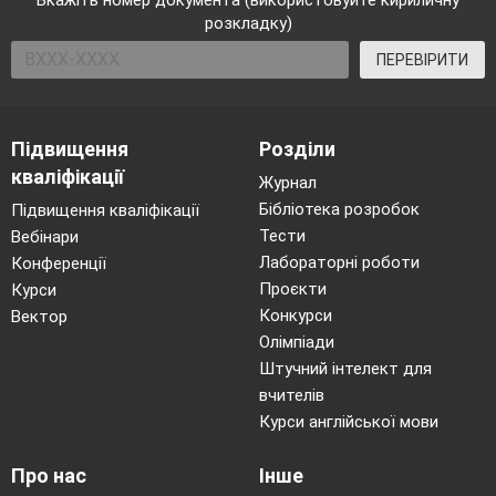
Вкажіть номер документа (використовуйте кириличну
розкладку)
ПЕРЕВІРИТИ
Підвищення
Розділи
кваліфікації
Журнал
Бібліотека розробок
Підвищення кваліфікації
Тести
Вебінари
Лабораторні роботи
Конференції
Проєкти
Курси
Конкурси
Вектор
Олімпіади
Штучний інтелект для
вчителів
Курси англійської мови
Про нас
Інше