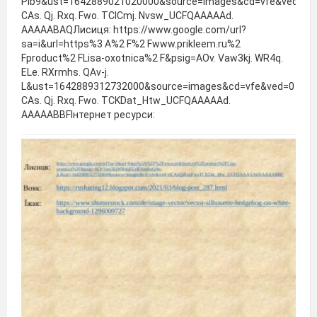
Plb9&ust=1642889021020000&source=images&cd=vfe&ved=0
CAs. Qj. Rxq. Fwo. TCICmj. Nvsw_UCFQAAAAAd.
AAAAABAQЛисиця: https://www.google.com/url?
sa=i&url=https%3 A%2 F%2 Fwww.prikleem.ru%2
Fproduct%2 FLisa-oxotnica%2 F&psig=AOv. Vaw3kj. WR4q.
ELe. RXrmhs. QAv-j.
L&ust=1642889312732000&source=images&cd=vfe&ved=0
CAs. Qj. Rxq. Fwo. TCKDat_Htw_UCFQAAAAAd.
AAAAABBFІнтернет ресурси: