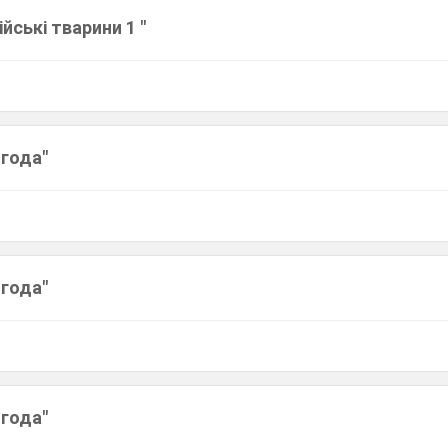
йські тварини 1 "
огода"
огода"
огода"