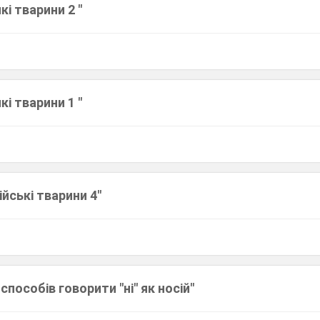
кі тварини 2 "
кі тварини 1 "
ійські тварини 4"
способів говорити "ні" як носій"