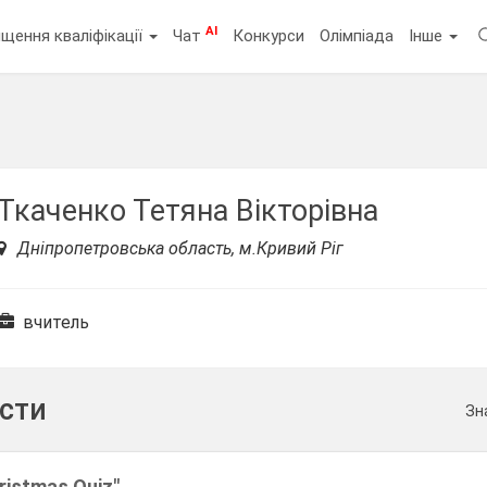
AI
щення кваліфікації
Чат
Конкурси
Олімпіада
Інше
Ткаченко Тетяна Вікторівна
Дніпропетровська область, м.Кривий Ріг
вчитель
ести
Зн
ristmas Quiz"