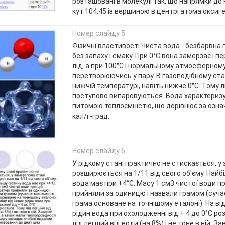
розташовані в молекулі так, що напрямки до
кут 104,45 із вершиною в центрі атома оксиге
Номер слайду 5
Фізичні властивості Чиста вода - безбарвна 
без запаху і смаку. При 0°С вона замерзає і 
лід, а при 100°С і нормальному атмосферному
перетворюючись у пару. В газоподібному стані
нижчій температурі, навіть нижче 0°С. Тому лі
поступово випаровуються. Вода характериз
питомою теплоємністю, що дорівнює за означ
кал/г-град.
Номер слайду 6
У рідкому стані практично не стискається, у
розширюється на 1/11 від свого об'єму. Найб
вода має при +4°С. Масу 1 см3 чистої води п
прийняли за одиницю і назвали грамом (суч
грама основане на точнішому еталоні). На від
рідин вода при охолодженні від + 4 до 0°С р
лід легший від води (на 8%) і не тоне в ній. З