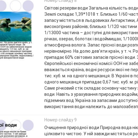
Номер слайду 8
Світові резерви води Загальна кількість води
Землі складає 1,39*1018 т. Близько 1/60 час
запасу містяться в льодовиках Антарктики,
високогірних районів; близько 1/120 частини 
1/13000 частина – доступні для використання
річках, озерах, болотах і водоймищах; 1/100
атмосферна волога. Запас прісної води роз
нерівномірно. На долю дев’яти країн, у т. ч. Р
припадає 60% світових запасів прісної води.
Європейської економічної комісії ООН не за
вважається країна, водні ресурси якої не п
тис. куб. м. на одного мешканця. В Україні в 
одного мешканця припадає 0,67 тис. куб. м. р
Саме річковий стік складає основну частину
води. Навіть з урахування природних водойм
підземних вод Україна за запасами доступно
використання води належить до малозабезпе
Номер слайду 9
Очищення природної води Природна вода нік
цілковито чистою. У ній завжди містяться ро