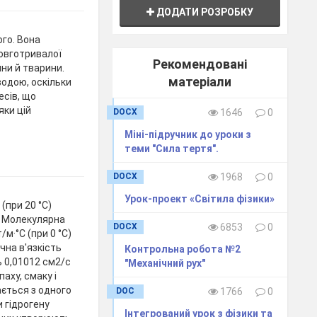
ДОДАТИ РОЗРОБКУ
го. Вона
довготривалої
Рекомендовані
ни й тварини.
матеріали
одою, оскільки
есів, що
яки цій
DOCX
1646
0
Міні-підручник до уроки з
теми "Сила тертя".
DOCX
1968
0
Урок-проект «Світила фізики»
(при 20 °C)
3 Молекулярна
DOCX
6853
0
/м·°C (при 0 °C)
чна в'язкість
Контрольна робота №2
ь 0,01012 см2/с
"Механічний рух"
паху, смаку і
ється з одного
DOC
1766
0
и гідрогену
Інтегрований урок з фізики та