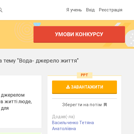
Я учень
Вхід
Реєстрація
УМОВИ КОНКУРСУ
 на тему "Вода- джерело життя"
PPT
ЗАВАНТАЖИТИ
із джерелом
 в житті люде,
Зберегти на потім
 для
Додав(-ла)
Васильченко Тетяна
Анатоліївна