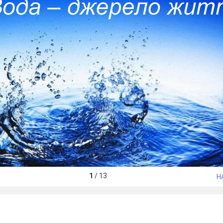
1
/
13
Н