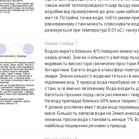
також малій теплопровідності шар льоду зах
водойми від промерзання до дна і цим забез
життя. Потрійна точка води, тобто умови при
рівноважному стані можуть співіснувати вода
реалізується при температурі 0.01 oC і тиску 6
Номер слайду 7
Водою вкрито близько 4/5 поверхні земної кул
озера, річки). Значні її кількості у вигляді льод
вкривають високі гори і величезні простори А
Антарктики. Багато води в атмосфері повітря
хмари. Значні кількості води містяться і в зем
підземних вод. У природі вода перебуває не т
стані, а і в хімічно зв'язаному. Вода входить 
багатьох гірських порід і всіх рослинних і тва
На воду припадає близько 60% маси тварин і 
У деяких рослинах вміст води іноді перевищу
маси. Більшість запасів води на Землі знаход
океанах, прісна вода становить менше 1%. 
найбільш поширених речовин у природі.