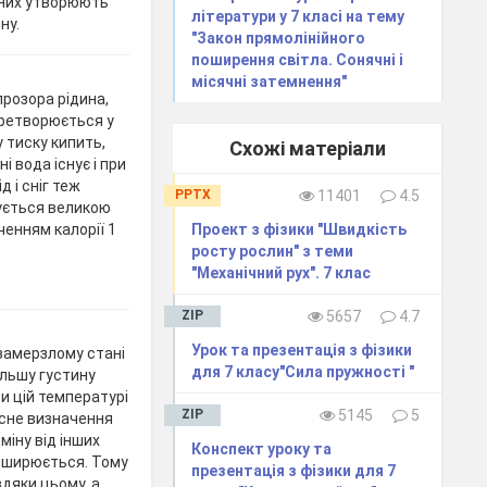
 них утворюють
літератури у 7 класі на тему
ну.
"Закон прямолінійного
поширення світла. Сонячні і
місячні затемнення"
прозора рідина,
перетворюється у
 тиску кипить,
Схожі матеріали
 вода існує і при
д і сніг теж
PPTX
11401
4.5
ується великою
Проект з фізики "Швидкість
енням калорії 1
росту рослин" з теми
"Механічний рух". 7 клас
ZIP
5657
4.7
Урок та презентація з фізики
 замерзлому стані
для 7 класу"Сила пружності "
ільшу густину
ри цій температурі
ZIP
5145
5
асне визначення
міну від інших
Конспект уроку та
озширюється. Тому
презентація з фізики для 7
авдяки цьому, а