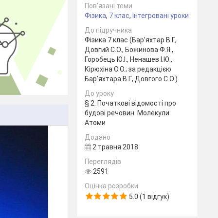
Пов’язані теми
Фізика
,
7 клас
,
Інтегровані уроки
До підручника
Фізика 7 клас (Бар’яхтар В.Г.,
Довгий С.О., Божинова Ф.Я.,
Горобець Ю.І., Ненашев І.Ю.,
Кірюхіна О.О.; за редакцією
Бар’яхтара В.Г., Довгого С.О.)
До уроку
§ 2. Початкові відомості про
будові речовин. Молекули.
Атоми
Додано
2 травня 2018
Переглядів
2591
Оцінка розробки
5.0 (1 відгук)