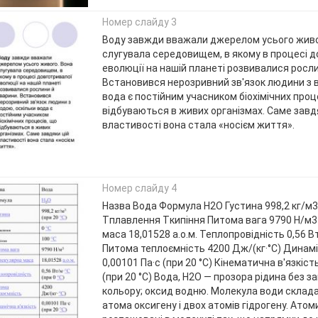
Номер слайду 3
Воду завжди вважали джерелом усього живо
слугувала середовищем, в якому в процесі 
еволюції на нашій планеті розвивалися росли
Встановився нерозривний зв'язок людини з в
вода є постійним учасником біохімічних проц
відбуваються в живих організмах. Саме завд
властивості вона стала «носієм життя».
Номер слайду 4
Назва Вода Формула Н2O Густина 998,2 кг/м3 
Tплавлення Tкипіння Питома вага 9790 H/м
маса 18,01528 а.о.м. Теплопровідність 0,56 Вт
Питома теплоємність 4200 Дж/(кг·°C) Динамі
0,00101 Па·с (при 20 °C) Кінематична в'язкіст
(при 20 °C) Вода, Н2O — прозора рідина без за
кольору; оксид водню. Молекула води склада
атома оксигену і двох атомів гідрогену. Атом