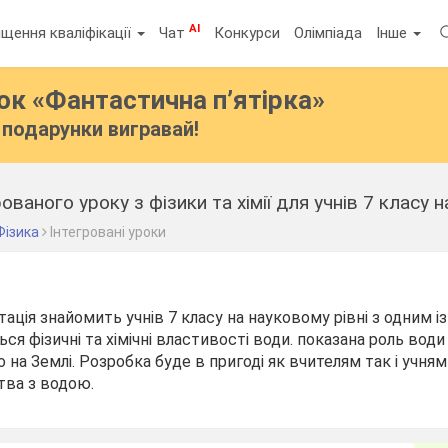
AI
щення кваліфікації
Чат
Конкурси
Олімпіада
Інше
бок
«Фантастична п’ятірка»
подарунки вигравай!
ованого уроку з фізики та хімії для учнів 7 класу
Фізика
Інтегровані уроки
ація знайомить учнів 7 класу на науковому рівні з одним 
я фізичні та хімічні властивості води. показана роль води
 на Землі. Розробка буде в пригоді як вчителям так і учням
тва з водою.