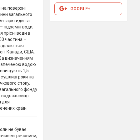
 на поверхні
GOOGLE+
тини загального
 Антарктиди та
– підземні води;
 прісні води в
000 частина –
поділяються
осії, Канади, США,
 За визначенням
безпеченою водою
еревищують 1,5
посушливі роки на
ічкового стоку.
 загального фонду
, водосховищ і
ї для
чених країн.
оли не буває
зчинені речовини,