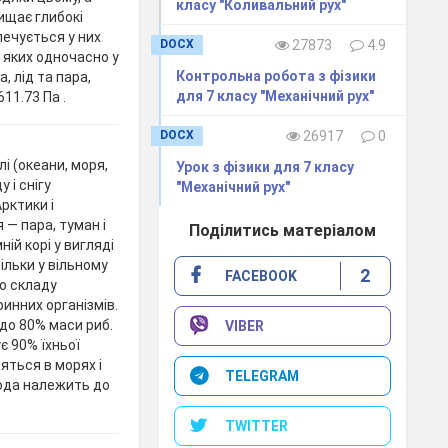
класу "Коливальний рух"
ищає глибокі
печується у них
DOCX
27873
4.9
 яких одночасно у
Контрольна робота з фізики
, лід та пара,
для 7 класу "Механічний рух"
11.73 Па .
DOCX
26917
0
і (океани, моря,
Урок з фізики для 7 класу
у і снігу
"Механічний рух"
рктики і
 — пара, туман і
Поділитись матеріалом
ній корі у вигляді
ільки у вільному
2
FACEBOOK
до складу
ринних організмів.
до 80% маси риб.
VIBER
є 90% їхньої
яться в морях і
TELEGRAM
Вода належить до
TWITTER