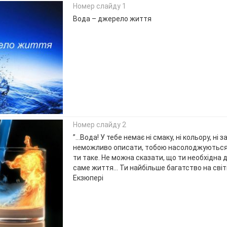
Номер слайду 1
Вода – джерело життя
Номер слайду 2
”...Вода! У тебе немає ні смаку, ні кольору, ні з
неможливо описати, тобою насолоджуються,
ти таке. Не можна сказати, що ти необхідна 
саме життя... Ти найбільше багатство на світ
Екзюпері