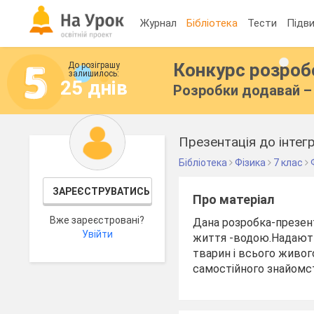
Журнал
Бібліотека
Тести
Підви
Конкурс розро
До розіграшу
залишилось:
25 днів
Розробки додавай – 
Презентація до інтегр
Бібліотека
Фізика
7 клас
ЗАРЕЄСТРУВАТИСЬ
Про матеріал
Вже зареєстровані?
Дана розробка-презент
Увійти
життя -водою.Надаютьс
тварин і всього живого
самостійного знайомс