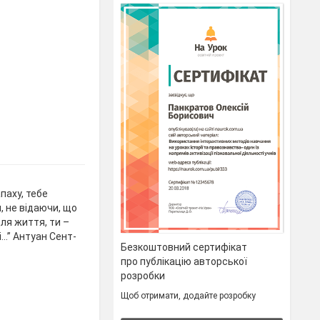
апаху, тебе
 не відаючи, що
для життя, ти –
і…” Антуан Сент-
Безкоштовний сертифікат
про публікацію авторської
розробки
Щоб отримати, додайте розробку