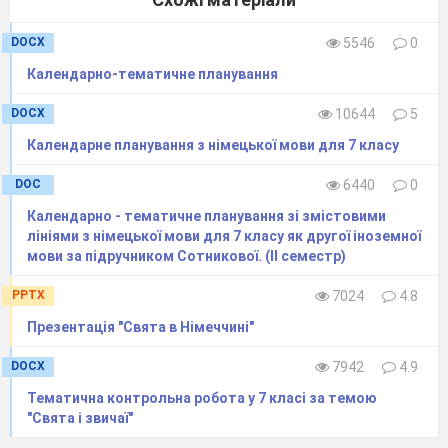
DOCX
5546
0
Календарно-тематичне планування
DOCX
10644
5
Календарне планування з німецької мови для 7 класу
DOC
6440
0
Календарно - тематичне планування зі змістовими
лініями з німецької мови для 7 класу як другої іноземної
мови за підручником Сотникової. (ІІ семестр)
PPTX
7024
4.8
Презентація "Свята в Німеччині"
DOCX
7942
4.9
Тематична контрольна робота у 7 класі за темою
"Свята і звичаї"