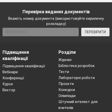
Перевірка виданих документів
Вкажіть номер документа (використовуйте кириличну
розкладку)
ПЕРЕВІРИТИ
Підвищення
Розділи
кваліфікації
Журнал
Бібліотека розробок
Підвищення кваліфікації
Тести
Вебінари
Лабораторні роботи
Конференції
Проєкти
Курси
Конкурси
Вектор
Олімпіади
Штучний інтелект для
вчителів