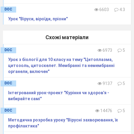
DOC
6603
4.3
Урок "Віруси, віроїди, пріони"
Схожі матеріали
DOC
6973
5
Урок з біології для 10 класу на тему "Цитоплазма,
цитозоль, цитоскелет. Мембранні та немембранні
органели, включен"
DOC
9137
5
Інтегрований урок-проект "Куріння чи здоров'я -
вибирайте самі"
DOC
14476
5
Методична розробка уроку "Вірусні захворювання, їх
профілактика"