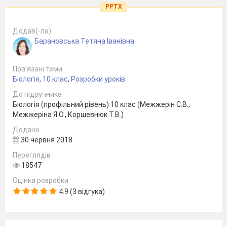
PPTX
Додав(-ла)
Барановська Тетяна Іванівна
Пов’язані теми
Біологія
,
10 клас
,
Розробки уроків
До підручника
Біологія (профільний рівень) 10 клас (Межжерін С.В.,
Межжеріна Я.О., Коршевнюк Т.В.)
Додано
30 червня 2018
Переглядів
18547
Оцінка розробки
4.9 (3 відгука)