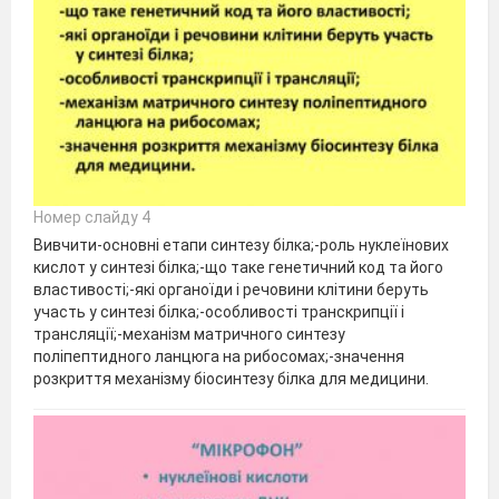
Номер слайду 4
Вивчити-основні етапи синтезу білка;-роль нуклеїнових
кислот у синтезі білка;-що таке генетичний код та його
властивості;-які органоїди і речовини клітини беруть
участь у синтезі білка;-особливості транскрипції і
трансляції;-механізм матричного синтезу
поліпептидного ланцюга на рибосомах;-значення
розкриття механізму біосинтезу білка для медицини.