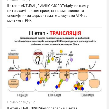
ІІ етап – АКТИВАЦІЯ АМІНОКИСЛОТвідбувається у
цитоплазмі шляхом приєднання амінокислот із
специфічними ферментами і молекулами АТФ до
молекул т. РНК
Номер слайду 12
ІІІ етап - ТРАНСЛЯЦІЯбезпосередній синтез