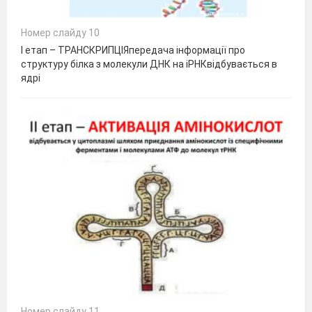
Номер слайду 10
І етап – ТРАНСКРИПЦІЯпередача інформації про
структуру білка з молекули ДНК на іРНКвідбувається в
ядрі
Номер слайду 11