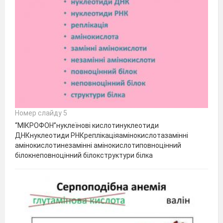
Номер слайду 5
“МІКРОФОН”нуклеїнові кислотинуклеотиди
ДНКнуклеотиди РНКреплікаціяамінокислотазамінні
амінокислотинезамінні амінокислотиповноцінний
білокнеповноцінний білокструктури білка