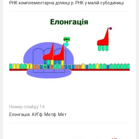
РНК комплементарна ділянці р. РНК у малій субодиниці
Номер слайду 14
Елонгація. АУГф. Метф. Мет