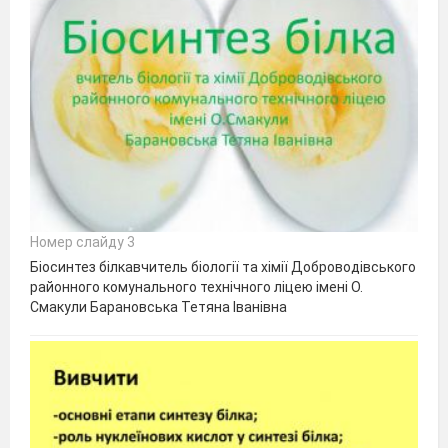
Номер слайду 3
Біосинтез білкавчитель біології та хімії Доброводівського
районного комунального технічного ліцею імені О.
Смакули Барановська Тетяна Іванівна