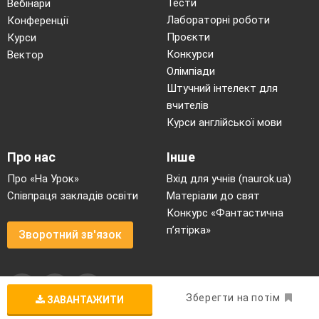
Тести
Вебінари
Лабораторні роботи
Конференції
Проєкти
Курси
Конкурси
Вектор
Олімпіади
Штучний інтелект для
вчителів
Курси англійської мови
Про нас
Інше
Про «На Урок»
Вхід для учнів (naurok.ua)
Співпраця закладів освіти
Матеріали до свят
Конкурс «Фантастична
п’ятірка»
Зворотний зв'язок
Зберегти на потім
ЗАВАНТАЖИТИ