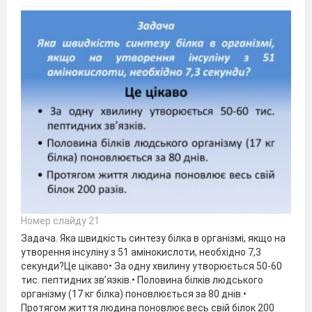
Номер слайду 21
Задача. Яка швидкість синтезу білка в організмі, якщо на
утворення інсуліну з 51 амінокислоти, необхідно 7,3
секунди?Це цікаво• За одну хвилину утворюється 50-60
тис. пептидних зв’язків.• Половина білків людського
організму (17 кг білка) поновлюється за 80 днів.•
Протягом життя людина поновлює весь свій білок 200