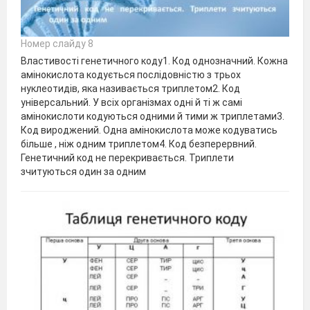
Номер слайду 8
Властивості генетичного коду1. Код однозначний. Кожна
амінокислота кодується послідовністю з трьох
нуклеотидів, яка називається триплетом2. Код
універсальний. У всіх організмах одні й ті ж самі
амінокислоти кодуються одними й тими ж триплетами3.
Код вироджений. Одна амінокислота може кодуватись
більше , ніж одним триплетом4. Код безперервний.
Генетичний код не перекривається. Триплети
зчитуються один за одним