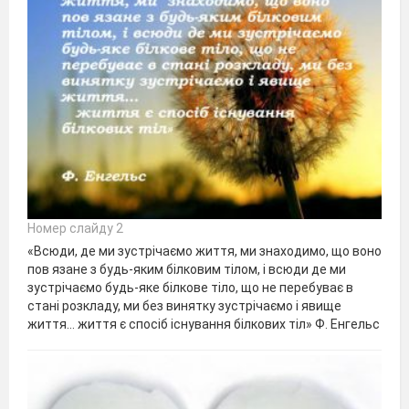
Номер слайду 2
«Всюди, де ми зустрічаємо життя, ми знаходимо, що воно
пов язане з будь-яким білковим тілом, і всюди де ми
зустрічаємо будь-яке білкове тіло, що не перебуває в
стані розкладу, ми без винятку зустрічаємо і явище
життя… життя є спосіб існування білкових тіл» Ф. Енгельс