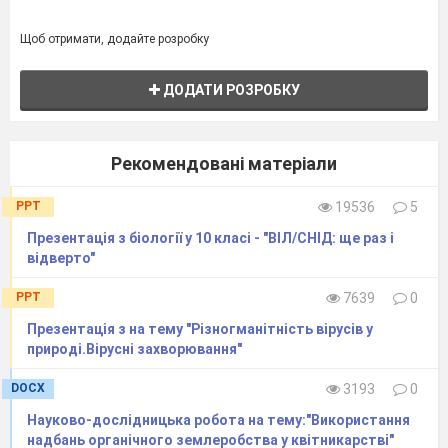
Щоб отримати, додайте розробку
ДОДАТИ РОЗРОБКУ
Рекомендовані матеріали
PPT
19536
5
Презентація з біології у 10 класі - "ВІЛ/СНІД: ще раз і
відверто"
PPT
7639
0
Презентація з на тему "Різногманітність вірусів у
природі.Вірусні захворювання"
DOCX
3193
0
Науково-дослідницька робота на тему:"Використання
надбань органічного землеробства у квітникарстві"