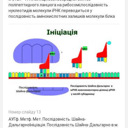
поліпептидного ланцюга на рибосомі;послідовність
нуклеотидів молекули іРНК переводиться у
послідовність амінокислотних залишків молекули білка
Номер слайду 13
АУГф. Метф. Мет. Послідовність. Шайна-
ДальгарноІніціація. Послідовність Шайна-Дальгарно в м.