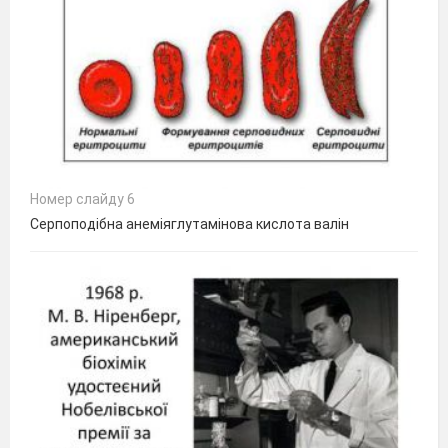
Номер слайду 6
Серпоподібна анеміяглутамінова кислота валін