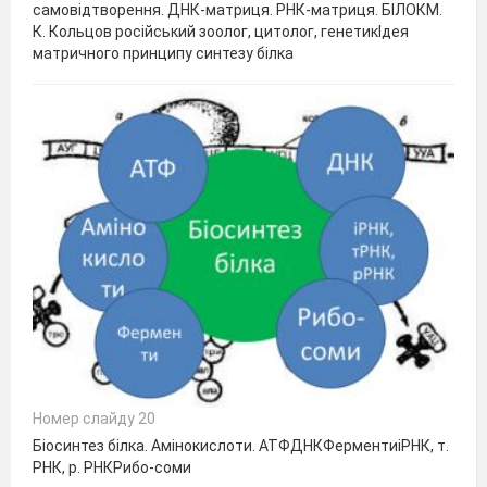
самовідтворення. ДНК-матриця. РНК-матриця. БІЛОКМ.
К. Кольцов російський зоолог, цитолог, генетикІдея
матричного принципу синтезу білка
Номер слайду 20
Біосинтез білка. Амінокислоти. АТФДНКФерментиіРНК, т.
РНК, р. РНКРибо-соми