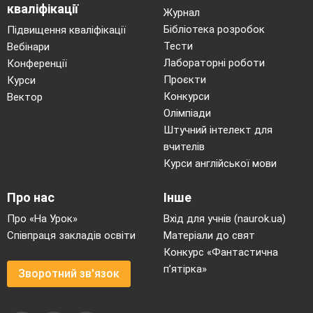
кваліфікації
Журнал
Бібліотека розробок
Підвищення кваліфікації
Тести
Вебінари
Лабораторні роботи
Конференції
Проєкти
Курси
Конкурси
Вектор
Олімпіади
Штучний інтелект для
вчителів
Курси англійської мови
Про нас
Інше
Про «На Урок»
Вхід для учнів (naurok.ua)
Співпраця закладів освіти
Матеріали до свят
Конкурс «Фантастична
п’ятірка»
Зворотний зв'язок