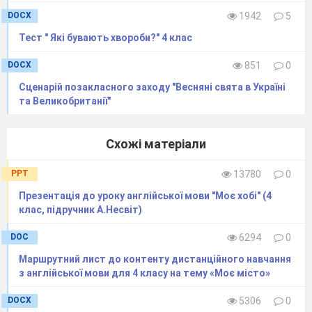
DOCX
1942
5
Тест " Які бувають хвороби?" 4 клас
DOCX
851
0
Сценарій позакласного заходу "Весняні свята в Україні
та Великобританії"
Схожі матеріали
PPT
13780
0
Презентація до уроку англійської мови "Моє хобі" (4
клас, підручник А.Несвіт)
DOC
6294
0
Маршрутний лист до контенту дистанційного навчання
з англійської мови для 4 класу на тему «Моє місто»
DOCX
5306
0