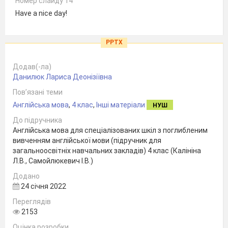
Номер слайду 14
Have a nice day!
PPTX
Додав(-ла)
Данилюк Лариса Деонізіївна
Пов’язані теми
Англійська мова
,
4 клас
,
Інші матеріали
НУШ
До підручника
Англійська мова для спеціалізованих шкіл з поглибленим
вивченням англійської мови (підручник для
загальноосвітніх навчальних закладів) 4 клас (Калініна
Л.В., Самойлюкевич І.В.)
Додано
24 січня 2022
Переглядів
2153
Оцінка розробки