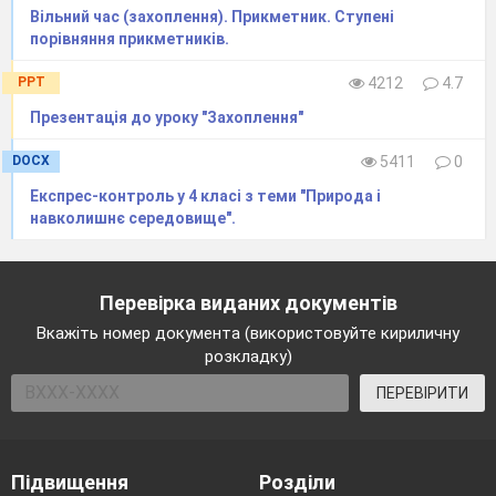
Вільний час (захоплення). Прикметник. Ступені
порівняння прикметників.
PPT
4212
4.7
Презентація до уроку "Захоплення"
DOCX
5411
0
Експрес-контроль у 4 класі з теми "Природа і
навколишнє середовище".
Перевірка виданих документів
Вкажіть номер документа (використовуйте кириличну
розкладку)
ПЕРЕВІРИТИ
Підвищення
Розділи