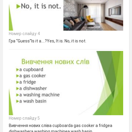
Номер слайду 4
Гра “Guess”Is it a….?Yes, It is. No, it is not.
Номер слайду 5
Вивчення нових слівa cupboarda gas cooker a fridgea
dishwashera washing machinea wash basin