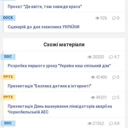
Проєкт "Де квіти, там завжди краса"
DOCX
926
0
Сценарій до дня захисника УКРАЇНИ
Схожі матеріали
DOC
28200
4.7
Розробка першого уроку "Україна наш спільний дім"
PPTX
45406
5
Презентація "Безпека дитини в інтернеті"
PPTX
49291
5
Презентація День вшанування ліквідаторів аварії на
Чорнобильській АЕС
DOC
21562
4.8