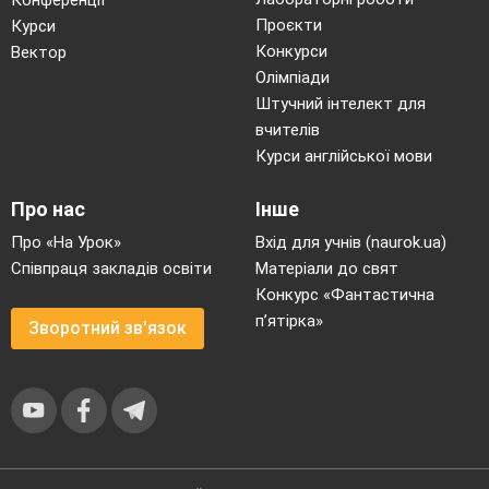
Конференції
Проєкти
Курси
Конкурси
Вектор
Олімпіади
Штучний інтелект для
вчителів
Курси англійської мови
Про нас
Інше
Про «На Урок»
Вхід для учнів (naurok.ua)
Співпраця закладів освіти
Матеріали до свят
Конкурс «Фантастична
п’ятірка»
Зворотний зв'язок