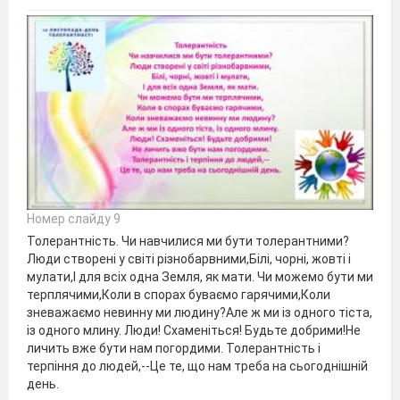
Номер слайду 9
Толерантність. Чи навчилися ми бути толерантними?
Люди створені у світі різнобарвними,Білі, чорні, жовті і
мулати,І для всіх одна Земля, як мати. Чи можемо бути ми
терплячими,Коли в спорах буваємо гарячими,Коли
зневажаємо невинну ми людину?Але ж ми із одного тіста,
із одного млину. Люди! Схаменіться! Будьте добрими!Не
личить вже бути нам погордими. Толерантність і
терпіння до людей,--Це те, що нам треба на сьогоднішній
день.