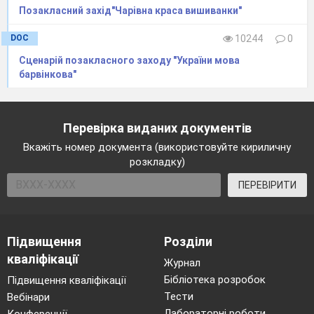
Позакласний захід"Чарівна краса вишиванки"
DOC
10244
0
Сценарій позакласного заходу "України мова
барвінкова"
Перевірка виданих документів
Вкажіть номер документа (використовуйте кириличну
розкладку)
ПЕРЕВІРИТИ
Підвищення
Розділи
кваліфікації
Журнал
Бібліотека розробок
Підвищення кваліфікації
Тести
Вебінари
Лабораторні роботи