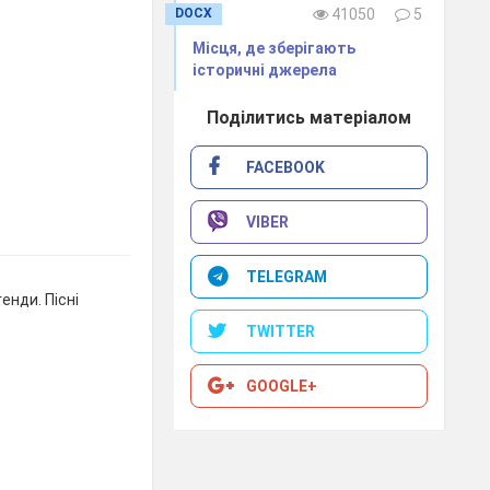
DOCX
41050
5
Місця, де зберігають
історичні джерела
Поділитись матеріалом
FACEBOOK
VIBER
TELEGRAM
енди. Пісні
TWITTER
GOOGLE+