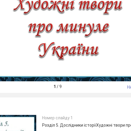
1
/
9
Н
Номер слайду 1
Розділ 5. Дослідники історіїХудожні твори п