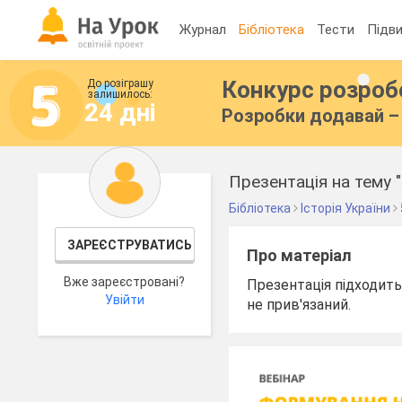
Журнал
Бібліотека
Тести
Підви
Конкурс розро
До розіграшу
залишилось:
24 дні
Розробки додавай – 
Презентація на тему 
Бібліотека
Історія України
ЗАРЕЄСТРУВАТИСЬ
Про матеріал
Вже зареєстровані?
Презентація підходить
Увійти
не прив'язаний.