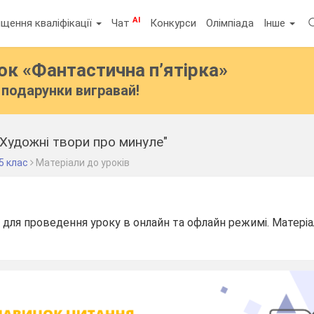
AI
щення кваліфікації
Чат
Конкурси
Олімпіада
Інше
бок
«Фантастична п’ятірка»
подарунки вигравай!
"Художні твори про минуле"
5 клас
Матеріали до уроків
 для проведення уроку в онлайн та офлайн режимі. Матеріа