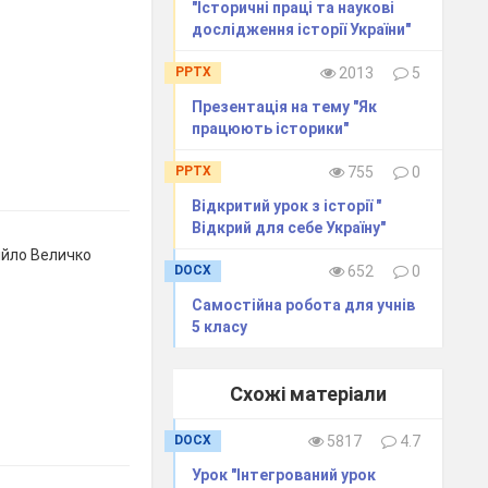
"Історичні праці та наукові
дослідження історії України"
PPTX
2013
5
Презентація на тему "Як
працюють історики"
PPTX
755
0
Відкритий урок з історії "
Відкрий для себе Україну"
ійло Величко
DOCX
652
0
Самостійна робота для учнів
5 класу
Схожі матеріали
DOCX
5817
4.7
Урок "Інтегрований урок