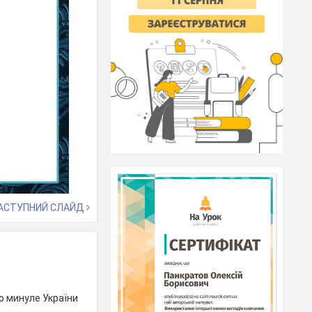
АСТУПНИЙ СЛАЙД
ро минуле України