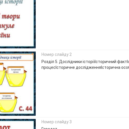
Номер слайду 2
Розділ 5. Дослідники історіїІсторичний факт
процесІсторичне дослідженняІсторична особа
Номер слайду 3
Геродот