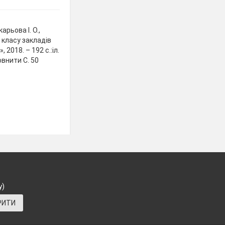
арьова І. О.,
5 класу закладів
 2018. – 192 с.:іл.
овнити С. 50
у)
РИТИ