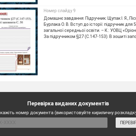
Номер слайду 9
Домашнє завдання: Підручник: Щупак І. Я., Піск
Бурлака О. В. Вступ до історії: підручник для 
загальної середньої освіти. – К.: УОВЦ «Оріон»,
За підручником §27 (С.147-153). В зошиті зап
Перевірка виданих документів
кажіть номер документа (використовуйте кириличну розкладк
ПЕРЕВІ