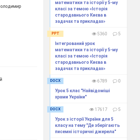
математики та історії у 5-му
Володимир
класі за темою «Історія
стародавнього Києва в
задачах та прикладах»
PPT
5360
5
Інтегрований урок
математики та історії у 5-му
класі за темою «Історія
стародавнього Києва в
задачах та прикладах»
й
DOCX
6789
0
Урок 5 клас "Найвідоміші
храми України"
DOCX
17617
5
Урок з історії України для 5
класу на тему "Де зберігають
писемні історичні джерела"