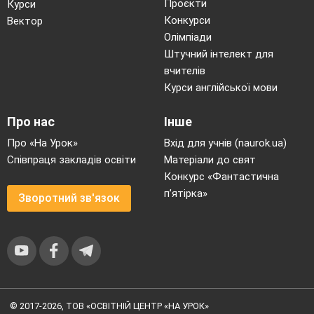
Проєкти
Курси
Конкурси
Вектор
Олімпіади
Штучний інтелект для
вчителів
Курси англійської мови
Про нас
Інше
Про «На Урок»
Вхід для учнів (naurok.ua)
Співпраця закладів освіти
Матеріали до свят
Конкурс «Фантастична
п’ятірка»
Зворотний зв'язок
© 2017-2026, ТОВ «ОСВІТНІЙ ЦЕНТР «НА УРОК»