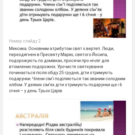
Номер слайду 2
Мексика. Основним атрибутом свят є вертеп. Люди,
переодягнені в Пресвяту Марію, святого Йосипа,
подорожують по домівках, просячи про нічліг для
втомлених подорожніх. Урочисте святкування
починається після обіду 25 грудня, діти отримують
подарунки. Члени сім’ї поділяються так званим солодким
хлібом. У деяких сім’ях діти отримують подарунки ще і 6
січня – у день Трьох Царів.