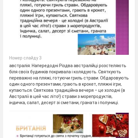
Номер слайду 3
австралія. Напередодні Різдва австралійці розстеляють
біля своїх будинків покривала і колядують. Святкують
переважно на пляжі, готуючи гриль страви. Обдаровують
один одного презентами, грають в крокет, пляжні ігри,
купаються. Святкова традиційна вечеря – це холодні (в
Австралії в цей час літо!) страви з морепродуктів,
індичка, салат, десерт зі сметани, граната і полуниці.