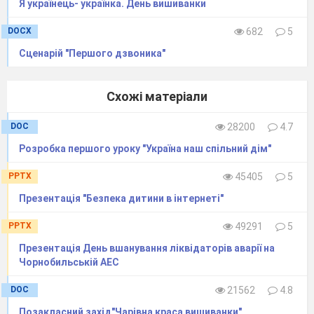
Я українець- українка. День вишиванки
DOCX
682
5
Сценарій "Першого дзвоника"
Схожі матеріали
DOC
28200
4.7
Розробка першого уроку "Україна наш спільний дім"
PPTX
45405
5
Презентація "Безпека дитини в інтернеті"
PPTX
49291
5
Презентація День вшанування ліквідаторів аварії на
Чорнобильській АЕС
DOC
21562
4.8
Позакласний захід"Чарівна краса вишиванки"