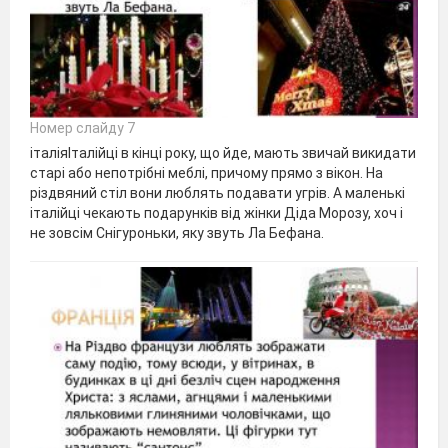
Номер слайду 7
італіяІталійці в кінці року, що йде, мають звичай викидати
старі або непотрібні меблі, причому прямо з вікон. На
різдвяний стіл вони люблять подавати угрів. А маленькі
італійці чекають подарунків від жінки Діда Морозу, хоч і
не зовсім Снігуроньки, яку звуть Ла Бефана.