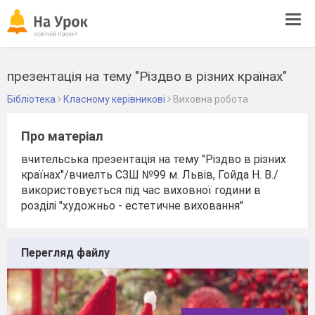
Tog
navi
презентація на тему "Різдво в різних країнах"
Бібліотека
Класному керівникові
Виховна робота
Про матеріал
вчительська презентація на тему "Різдво в різних
країнах"/вчиелть СЗШ №99 м. Львів, Гойда Н. В./
використовується під час виховної години в
розділі "художньо - естетичне виховання"
Перегляд файлу