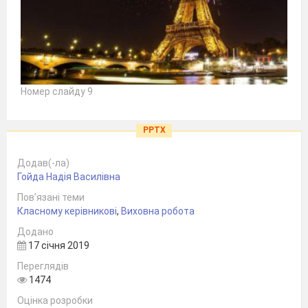
Номер слайду 9
PPTX
Додав(-ла)
Гойда Надія Василівна
Пов’язані теми
Класному керівникові
,
Виховна робота
Додано
17 січня 2019
Переглядів
1474
Оцінка розробки