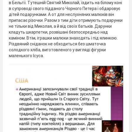
в Бельгії. Тутешній Святий Миколай, їздить на білому коні
в супроводі свого підданого Чорного Петера і обдаровує
дітей подарунками. А от для неслухняних малюків він
припасає різочки. Разом з тим діти отримують подарунки
не тільки від Миколая, а й від своїх батьків. Дарунки
кладуть шкарпетки, розвішані безпосередньо над
каміном. Втім, іграшки малюки знаходять і під ялинкою.
Різдвяний сніданок не обходиться без шматочка
солодкого хліба, виготовленого у вигляді фігурки
маленького Ісуса.