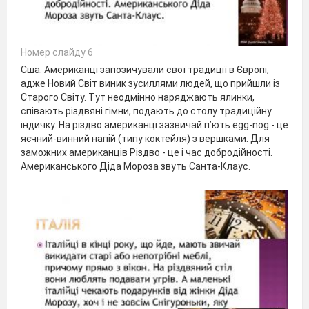
Номер слайду 6
Сша. Американці запозичували свої традиції в Європі,
адже Новий Світ виник зусиллями людей, що прийшли із
Старого Світу. Тут неодмінно наряджають ялинки,
співають різдвяні гімни, подають до столу традиційну
індичку. На різдво американці зазвичай п’ють egg-nog - це
яєчний-винний напій (типу коктейля) з вершками. Для
заможних американців Різдво - це і час добродійності.
Американського Діда Мороза звуть Санта-Клаус.