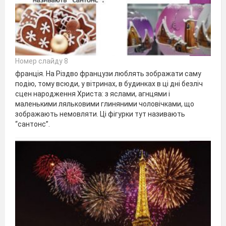
Номер слайду 8
франція. На Різдво французи люблять зображати саму
подію, тому всюди, у вітринах, в будинках в ці дні безліч
сцен народження Христа: з яслами, агнцями і
маленькими ляльковими глиняними чоловічками, що
зображають немовляти. Ці фігурки тут називають
“сантонс”.