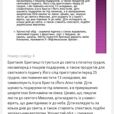
Номер слайду 4
Британія. Британці готуються до свята з початку грудня,
насамперед з пошуків подарунків, а також продуктів для
святкового пудингу. Його слід приготувати перед 25
грудня, і він повинен містити 13 складових, які
символізують Ісуса Христа і Його Апостолів. Діти
шукають подарунки не під ялинкою, а в прикрашених
шкарпетках біля каміна чи ліжка. Цікаво, що, пишучи
листи до святого Миколая, діти кидають їх у камін і
вірять, що дим піднімає їх до неба. Діти колядують за
кілька днів до свята, а також ставлять спектаклі, подібні
українським вертепам. Урочистий обід – смажена