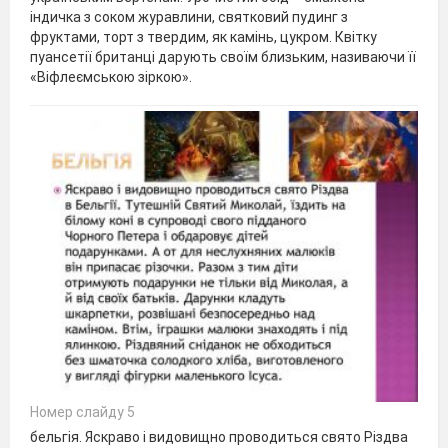
індичка з соком журавлини, святковий пудинг з
фруктами, торт з твердим, як камінь, цукром. Квітку
пуансетії британці дарують своїм близьким, називаючи її
«Віфлеємською зіркою».
Номер слайду 5
бельгія. Яскраво і видовищно проводиться свято Різдва