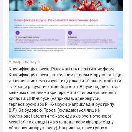
Номер слайду 6
Класифікація вірусів: Різноманіття неклітинних форм.
Класифікація вірусів є ключовим етапом у вірусології, що
дозволяє систематизувати ці унікальні біологічні об'єкти
та краще розуміти їхні особливості. Віруси поділяють за
кількома основними критеріями: За типом нуклеїнової
кислоти. ДНК-віруси (наприклад, аденовіруси,
герпесвіруси) або РНК-віруси (наприклад, вірус грипу,
ВІЛ). За будовою. Прості (складаються лише з
нуклеїнової кислоти та капсиду, як вірус тютюнової
мозаїки) та складні (мають додаткову ліпопротеїдну
оболонку, як вірус грипу). Наприклад, вірус грипу є