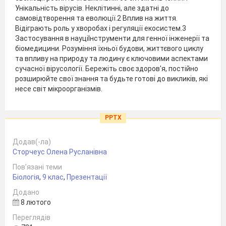
Унікальність вірусів. Неклітинні, але здатні до
самовідтворення та еволюції.2 Вплив на життя.
Відіграють роль у хворобах і регуляції екосистем.3
Застосування в науціІнструменти для генної інженерії та
біомедицини. Розуміння їхньої будови, життєвого циклу
та впливу на природу та людину є ключовими аспектами
сучасної вірусології. Бережіть своє здоров'я, постійно
розширюйте свої знання та будьте готові до викликів, які
несе світ мікроорганізмів.
PPTX
Додав(-ла)
Сторчеус Олена Русланівна
Пов’язані теми
Біологія
,
9 клас
,
Презентації
Додано
8 лютого
Переглядів