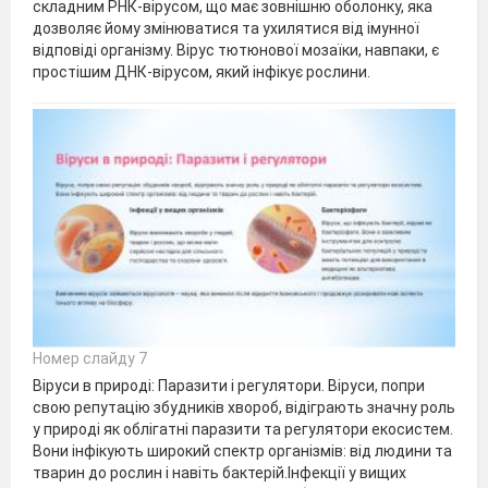
складним РНК-вірусом, що має зовнішню оболонку, яка
дозволяє йому змінюватися та ухилятися від імунної
відповіді організму. Вірус тютюнової мозаїки, навпаки, є
простішим ДНК-вірусом, який інфікує рослини.
Номер слайду 7
Віруси в природі: Паразити і регулятори. Віруси, попри
свою репутацію збудників хвороб, відіграють значну роль
у природі як облігатні паразити та регулятори екосистем.
Вони інфікують широкий спектр організмів: від людини та
тварин до рослин і навіть бактерій.Інфекції у вищих