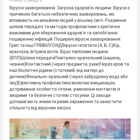
Номер слайду 8
Вірусні захворювання: Загроза здоров’ю людини. Віруси є
причиною багатьох небезпечних захворювань, які
впливають на мільйони людей у всьому світі. Розуміння
шляхів передачі та методів профілактики є критично
важливим для збереження здоров'я та запобігання
поширенню інфекцій. Поширені вірусні захворювання.
Грип та інші ГРВІВІЛ/СНІДВірусні гепатити (А, В, С)Кір,
краснуха, вітряна віспа. Вірус папіломи людини
(ВПЛ)Шляхи передачіПовітряно-крапельний (кашель,
чхання)Контактний (через предмети, руки)Через кров та
інші біологічні рідини (статевий, від матері до
дитини)Фекально-оральний (через забруднену воду або
їжу)Ефективна профілактика включає вакцинацію,
дотримання особистої гігієни, уникнення контактів із
хворими та безпечні статеві стосунки. Ці заходи
допомагають знизити ризик зараження та захистити
спільноту від вірусних загроз.