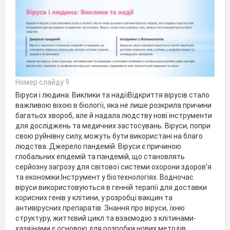
Номер слайду 9
Віруси і людина: Виклики та надіїВідкриття вірусів стало
важливою віхою в біології, яка не лише розкрила причини
багатьох хвороб, але й надала людству нові інструменти
для досліджень та медичних застосувань. Віруси, попри
свою руйнівну силу, можуть бути використані на благо
людства. Джерело пандемій. Віруси є причиною
глобальних епідемій та пандемій, що становлять
серйозну загрозу для світової системи охорони здоров'я
та економіки.Інструмент у біотехнологіях. Водночас
віруси використовуються в генній терапії для доставки
корисних генів у клітини, у розробці вакцин та
антивірусних препаратів. Знання про віруси, їхню
структуру, життєвий цикл та взаємодію з клітинами-
хазяїнами є основою для розробки нових методів