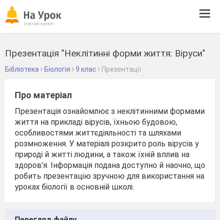
Tog
navi
Презентація "Неклітинні форми життя: Віруси"
Бібліотека
Біологія
9 клас
Презентації
Про матеріал
Презентація ознайомлює з неклітинними формами
життя на прикладі вірусів, їхньою будовою,
особливостями життєдіяльності та шляхами
розмноження. У матеріалі розкрито роль вірусів у
природі й житті людини, а також їхній вплив на
здоров’я. Інформація подана доступно й наочно, що
робить презентацію зручною для використання на
уроках біології в основній школі.
Перегляд файлу