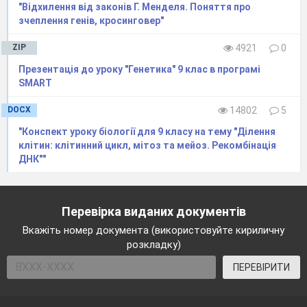
"Відхилення від законів Г. Менделя. Поняття про
зчеплення генів, кросинговер"
ZIP
4921
0
Презентація до уроку "Генетика" 9 клас в програмі
SMART
DOCX
14802
5
"Конспект уроку біології для 9 класу на тему "Ділення
клітин: клітинний цикл, мітоз та мейоз. Рекомбінація
ДНК""
Перевірка виданих документів
Вкажіть номер документа (використовуйте кириличну
розкладку)
ПЕРЕВІРИТИ