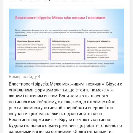
Номер слайду 4
Властивості вірусів: Межа між живим і неживим. Віруси є
унікальними формами життя, що стоять на межі між
живим і неживим світом. Вони не мають власного
клітинного метаболізму, а отже, не здатні самостійно
рости, розмножуватися або виробляти енергію. Їхнє
існування цілком залежить від клітини-хазяїна.
Неклітинні форми життя. Віруси не мають клітинної
будови і власного обміну речовин, що робить їх повністю
залежними від інших організмів. Облігатні паразити.