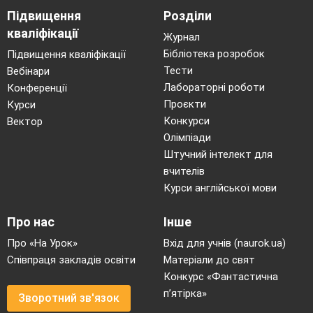
Підвищення
Розділи
кваліфікації
Журнал
Бібліотека розробок
Підвищення кваліфікації
Тести
Вебінари
Лабораторні роботи
Конференції
Проєкти
Курси
Конкурси
Вектор
Олімпіади
Штучний інтелект для
вчителів
Курси англійської мови
Про нас
Інше
Про «На Урок»
Вхід для учнів (naurok.ua)
Співпраця закладів освіти
Матеріали до свят
Конкурс «Фантастична
п’ятірка»
Зворотний зв'язок