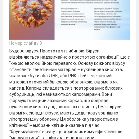
Номер слайду 3
Будова вірусу: Простота з глибиною. Віруси
відрізняються надзвичайною простотою організації, що є
їхньою еволюційною перевагою. Основу кожного вірусу
становить генетичний матеріал – нуклеїнова кислота,
яка може бути або ДНК, або РНК. Цей генетичний
матеріал оточений білковою оболонкою, відомою як
капсид. Капсид складається з повторюваних білкових
субодиниць, які називаються капсомерами. Вони
формують міцний захисний каркас, що оберігає
нуклеїнову кислоту від зовнішніх впливів. Деякі віруси,
відомі як складні віруси, мають додаткову зовнішню
ліпопротеїдну оболонку. Ця оболонка утворюється з
клітинної мембрани клітини-хазяїна під час
"брунькування" вірусу, що дозволяє йому ефективніше
"маскуватися" та інфікувати нові клітини.