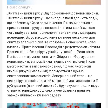
Номер слайду 5
Життєвий цикл вірусу: Від проникнення до нових віріонів.
Життєвий цикл вірусу – це складна послідовність подій,
що забезпечує його розмноження. Він починається з
прикріплення вірусу до поверхні клітини-хазяїна, після
чого відбувається проникнення генетичного матеріалу
всередину. Вірус використовує клітинні механізми для
синтезу власних білків та копіювання своєї нуклеїнової
кислоти. Прикріплення. Взаємодія з рецепторами клітини.
Проникнення. Вхід вірусу у клітину-хазяїна. Реплікація.
Копіювання вірусної генетики. Збирання. Формування
нових віріонів. Випуск. Вихід і поширення віріонів. Після
цього настає етап самозбирання, під час якого нові
віріони (вірусні частинки) формуються з щойно
синтезованих компонентів. Завершальний етап – це
вихід вірусів з клітини, який може відбуватися шляхом її
руйнування (літичний цикл) або брунькування, коли вірус
отримує зовнішню оболонку з мембрани хазяїна, не
завжди вбиваючи клітину одразу.