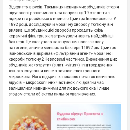
Відкриття вірусів: Таємниця невидимих збудниківІсторія
вірусології розпочинається наприкінці 19 століття з
відкриття російського вченого Дмитра Івановського. У
1892 році, досліджуючи мозаїчну хворобу тютюну, він
виявив, що збудник цієї хвороби проходить крізь
керамічні фільтри, які затримували навіть найдрібніші
бактерії. Це вказувало на існування нового класу
патогенів, значно менших за бактерії.11892 рік. Дмитро
Івановський відкриває «фільтрівний агент» мозаїчної
хвороби тютюну.2 Невловимі частинки. Визначення цих
збудників як «отрути» (з лат. «virus») і підтвердження
їхнього існування лише з появою електронного
мікроскопа. Його відкриття поклало початок вивченню
вірусів – мікроскопічних частинок, які довгий час
залишалися невидимими для людського ока, і лише
згодом стали об'єктом пильної уваги вчених.