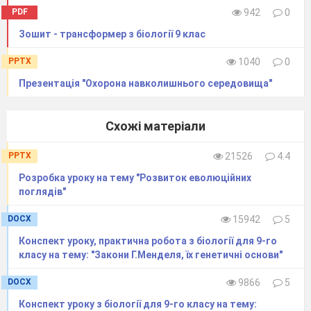
PDF
942
0
Зошит - трансформер з біології 9 клас
PPTX
1040
0
Презентація "Охорона навколишнього середовища"
Схожі матеріали
PPTX
21526
4.4
Розробка уроку на тему "Розвиток еволюційних
поглядів"
DOCX
15942
5
Конспект уроку, практична робота з біології для 9-го
класу на тему: "Закони Г.Менделя, їх генетичні основи"
DOCX
9866
5
Конспект уроку з біології для 9-го класу на тему: