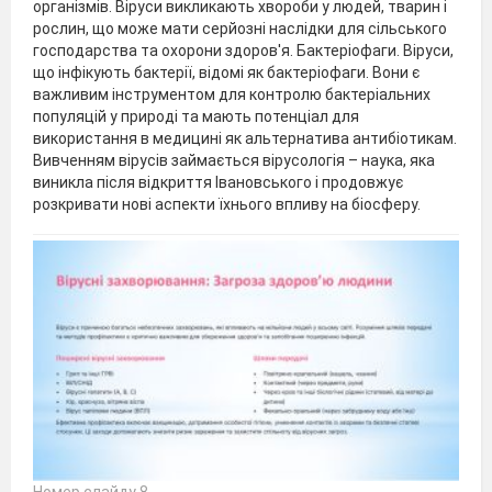
організмів. Віруси викликають хвороби у людей, тварин і
рослин, що може мати серйозні наслідки для сільського
господарства та охорони здоров'я. Бактеріофаги. Віруси,
що інфікують бактерії, відомі як бактеріофаги. Вони є
важливим інструментом для контролю бактеріальних
популяцій у природі та мають потенціал для
використання в медицині як альтернатива антибіотикам.
Вивченням вірусів займається вірусологія – наука, яка
виникла після відкриття Івановського і продовжує
розкривати нові аспекти їхнього впливу на біосферу.