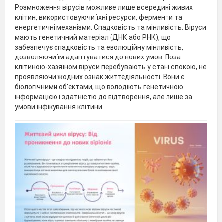
Розмноження вірусів можливе лише всередині живих
клітин, використовуючи їхні ресурси, ферменти та
енергетичні механізми. Спадковість та мінливість. Віруси
мають генетичний матеріал (ДНК або РНК), що
забезпечує спадковість та еволюційну мінливість,
дозволяючи їм адаптуватися до нових умов. Поза
клітиною-хазяїном віруси перебувають у стані спокою, не
проявляючи жодних ознак життєдіяльності. Вони є
біологічними об'єктами, що володіють генетичною
інформацією і здатністю до відтворення, але лише за
умови інфікування клітини.