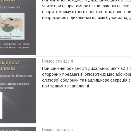
Причини непрохідності дихальних шляхів1. 
язика при непритомності в положенні на спин
непритомному стані в положенні на спині п
непрохідності дихальних шляхів буває запад
Номер слайду 4
Причини непрохідності дихальних шляхів2. 
сторонніх предметів, блювотних мас або кров
слизової оболонки та надлишкова секреція 
при травмі та запаленні.
Номер слайду 5