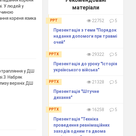
Западання кореня
і. У людей у
матеріали
ричиною
ання кореня язика
PPT
22752
5
Презентація з теми "Порядок
надання допомоги при травмі
очей"
PPTX
29322
5
Презентація до уроку "Історія
українського війська"
Потрапляння у ДШ
і.3. Набряк
PPTX
21328
5
слизу верхніх ДШ
Презентація "Штучне
дихання"
PPTX
16258
5
Презентація "Техніка
проведення реанімаційних
заходів одним та двома