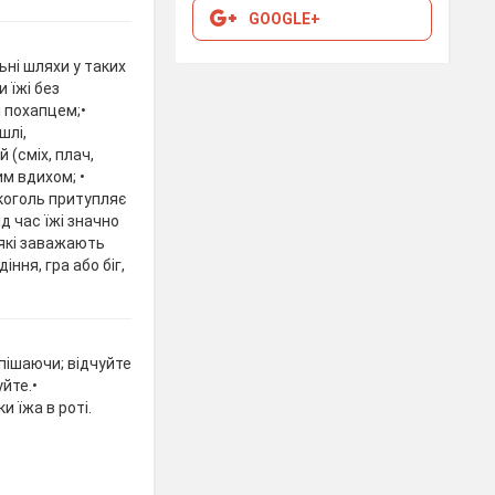
GOOGLE+
ьні шляхи у таких
 їжі без
 похапцем;•
шлі,
 (сміх, плач,
м вдихом; •
коголь притупляє
д час їжі значно
 які заважають
ння, гра або біг,
пішаючи; відчуйте
йте.•
и їжа в роті.