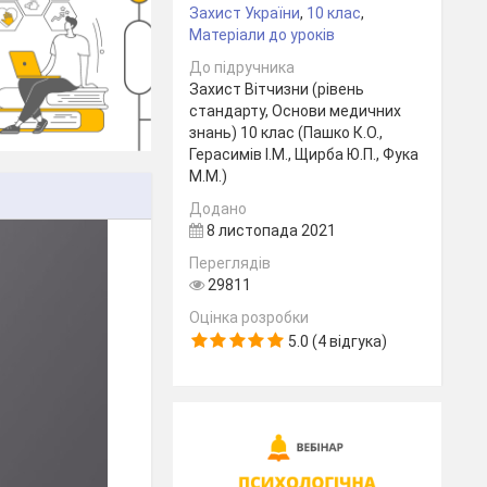
Захист України
,
10 клас
,
Матеріали до уроків
До підручника
Захист Вітчизни (рівень
стандарту, Основи медичних
знань) 10 клас (Пашко К.О.,
Герасимів І.М., Щирба Ю.П., Фука
М.М.)
Додано
8 листопада 2021
Переглядів
29811
Оцінка розробки
5.0 (4 відгука)