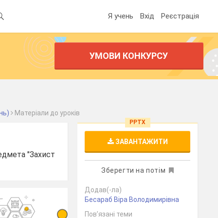
Я учень
Вхід
Реєстрація
УМОВИ КОНКУРСУ
нь)
Матеріали до уроків
PPTX
ЗАВАНТАЖИТИ
едмета "Захист
Зберегти на потім
Додав(-ла)
Бесараб Віра Володимирівна
Пов’язані теми