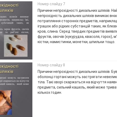
Номер слайду 7
Причини непрохідності дихальних шляхів. На
непрохідність дихальних шляхів виникає вна
потрапляння сторонніх предметів, наприклад
іграшок або рідких субстанцій таких, як блюво
кров, слина. Серед твердих предметів вияв
фруктів, овочів (кукурудза, квасоля, горох), м’
кістки, намистинки, монетки, шпильки тощо.
Номер слайду 8
Причини непрохідності дихальних шляхів. Був
оболонці гортані можуть застрягати невеликі
тіла. Такі хворі скаржаться на відчуття ная
предмета, сильний кашель, який може трива
кількох годин.