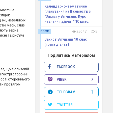
Календарно-тематичне
йчастіше
планування на ІІ семестр з
слідок
"Захисту Вітчизни. Курс
 їжі, невеликих
навчання дівчат" 10 клас.
тні маси, слиз,
ляють зерна
DOCX
25047
5
ясні та риб’ячі
Захист Вітчизни 10 клас
(група дівчат)
Поділитись матеріалом
FACEBOOK
ає, що в слизовій
 гострі сторонні
7
вності стороннього
VIBER
ти протягом
1
TELEGRAM
TWITTER