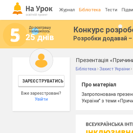
Журнал
Бібліотека
Тести
Підви
Конкурс розро
До розіграшу
залишилось:
25 днів
Розробки додавай – 
Презентація «Причини
Бібліотека
Захист України
ЗАРЕЄСТРУВАТИСЬ
Про матеріал
Вже зареєстровані?
Запропонована презен
Увійти
України" з теми «Прич