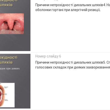
Причини непрохідності дихальних шляхів4. Н
оболонки гортані при алергічній реакції;
Номер слайду 6
Причини непрохідності дихальних шляхів5. Сп
голосових складок при деяких захворюваннях