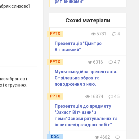
рятівниками"
абряк слизової
Схожі матеріали
PPTX
5781
4
Презентація "Дмитро
Вітовський"
PPTX
6316
4.7
Мультимедійна презентація.
Стрілецька зброя та
азм бронхів і
поводження з нею.
 і отруєннях.
PPTX
16374
4.5
Презентація до предмету
"Захист Вітчизни" з
теми"Основи рятувальних та
інших невідкладних робіт"
DOC
4662