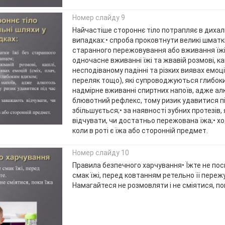
Номер слайду 9
Найчастіше стороннє тіло потрапляє в дихал
випадках:• спроба проковтнути великі шматки
старанного пережовування або вживання їжі
одночасне вживанні їжі та жвавій розмові, ка
несподіваному падінні та різких виявах емоцій
переляк тощо), які супроводжуються глибоки
надмірне вживанні спиртних напоїв, адже ал
блювотний рефлекс, тому ризик удавитися пі
збільшується;• за наявності зубних протезів,
відчувати, чи достатньо пережована їжа;• ході
коли в роті є їжа або сторонній предмет.
Номер слайду 10
Правила безпечного харчування• Їжте не пос
смак їжі, перед ковтанням ретельно її пережу
Намагайтеся не розмовляти і не сміятися, пок