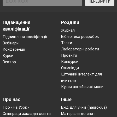
ПЕРЕВІРИТИ
Підвищення
Розділи
кваліфікації
Журнал
Бібліотека розробок
Підвищення кваліфікації
Тести
Вебінари
Лабораторні роботи
Конференції
Проєкти
Курси
Конкурси
Вектор
Олімпіади
Штучний інтелект для
вчителів
Курси англійської мови
Про нас
Інше
Про «На Урок»
Вхід для учнів (naurok.ua)
Співпраця закладів освіти
Матеріали до свят