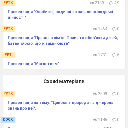
PPTX
2189
4.9
Презентація "Особисті, родинні та загальнолюдські
цінності"
PPTX
1464
0
Презентація "Право на сім'ю. Права та обов'язки дітей,
батьків/осіб, що їх замінюють"
PPT
1731
5
Презентація "Магнетизм"
Схожі матеріали
PPTX
2609
0
Презентація на тему: "Дивосвіт природи та джерела
знань про неї".
DOCX
1145
0