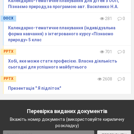
Календарно-тематичне планування для дітей з ООП,
Пізнаємо природу,за програмою авт. Василенко Н.А.
DOCX
281
0
Календарно-тематичне планування (індивідуальна
форма навчання) з інтегрованого курсу «Пізнаємо
природу» 5 клас
PPTX
701
0
Хобі, яке може стати професією. Власна діяльність
сьогодні для успішного майбутнього
PPTX
2608
0
Презентація " Я підліток"
Перевірка виданих документів
Вкажіть номер документа (використовуйте кириличну
розкладку)