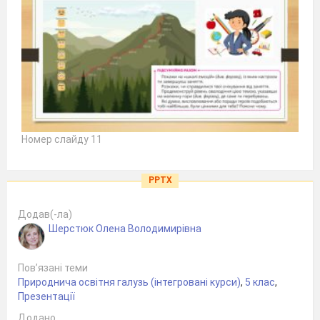
Номер слайду 11
PPTX
Додав(-ла)
Шерстюк Олена Володимирівна
Пов’язані теми
Природнича освітня галузь (інтегровані курси)
,
5 клас
,
Презентації
Додано