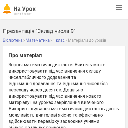
Tog
navi
Презентація "Склад числа 9"
Бібліотека
Математика
1 клас
Матеріали до уроків
Про матеріал
Зорові математичні диктанти. Вчитель може
використовувати під час вивчення складу
чисел,табличного додавання та
віднімання,додавання та віднімання чисел без
переходу через десяток. Доцільно
використовувати під час вивчення нового
матеріалу і на уроках закріплення вивченого.
Використовування математичних диктантів дасть
можливість вчителеві якісно та ефективно
здійснювати перевірку засвоєння учнями
обчислювальних прийомів.