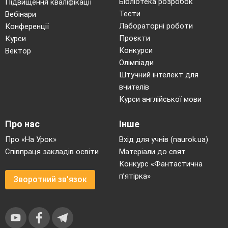
Бібліотека розробок
Підвищення кваліфікації
Тести
Вебінари
Лабораторні роботи
Конференції
Проєкти
Курси
Конкурси
Вектор
Олімпіади
Штучний інтелект для
вчителів
Курси англійської мови
Про нас
Інше
Про «На Урок»
Вхід для учнів (naurok.ua)
Співпраця закладів освіти
Матеріали до свят
Конкурс «Фантастична
п’ятірка»
Зворотний зв'язок