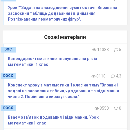
Урок ""Задачі на знаходження суми і остачі. Вправи на
засвоєння таблиць додавання і віднімання.
Розпізнавання геометричних фігур".
Схожі матеріали
DOC
11388
5
Календарно-тематичне планування на рік із
математики. 1 клас
DOCX
8118
4.3
Конспект уроку з математики 1 клас на тему "Вправи і
задачі на засвоєння таблиць додавання та віднімання
числа 2. Порівняння виразу і числа."
DOCX
8550
0
Взаємозвʼязок додавання і віднімання. Урок
математики1 клас