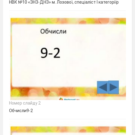
НВК №10 «ЗНЗ-ДНЗ» м. Лозової, спеціаліст I категоріїр
Номер слайду 2
Обчисли9-2