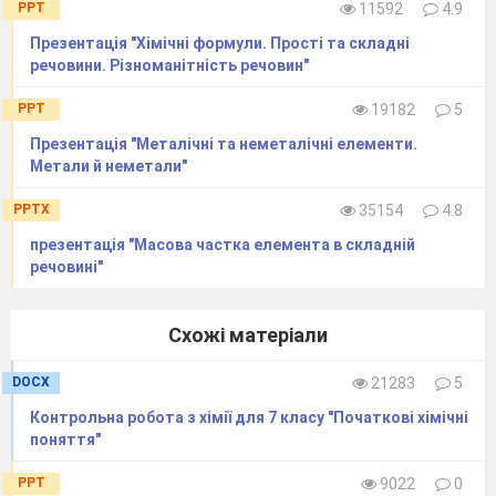
PPT
11592
4.9
Презентація "Хімічні формули. Прості та складні
речовини. Різноманітність речовин"
PPT
19182
5
Презентація "Металічні та неметалічні елементи.
Метали й неметали"
PPTX
35154
4.8
презентація "Масова частка елемента в складній
речовині"
Схожі матеріали
DOCX
21283
5
Контрольна робота з хімії для 7 класу "Початкові хімічні
поняття"
PPT
9022
0