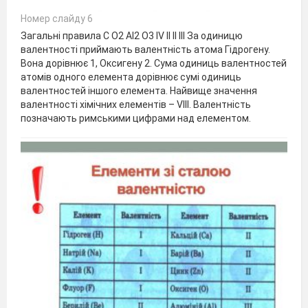
Номер слайду 6
Загальні правила С О2 Al2 О3 IV II II III За одиницю
валентності приймають валентність атома Гідрогену.
Вона дорівнює 1, Оксигену 2. Сума одиниць валентностей
атомів одного елемента дорівнює сумі одиниць
валентностей іншого елемента. Найвище значення
валентності хімічних елементів – VIII. Валентність
позначають римськими цифрами над елементом.