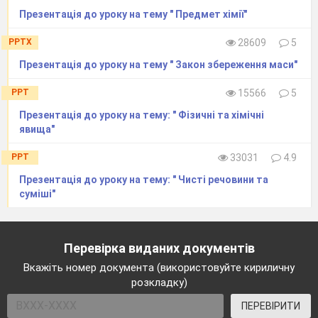
Презентація до уроку на тему " Предмет хімії"
PPTX
28609
5
Презентація до уроку на тему " Закон збереження маси"
PPT
15566
5
Презентація до уроку на тему: " Фізичні та хімічні
явища"
PPT
33031
4.9
Презентація до уроку на тему: " Чисті речовини та
суміші"
Перевірка виданих документів
Вкажіть номер документа (використовуйте кириличну
розкладку)
ПЕРЕВІРИТИ