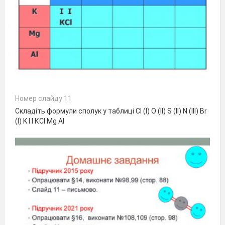
Номер слайду 11
Складіть формули сполук у таблиці Cl (I) O (II) S (II) N (III) Br
(I) K I I КСl Mg Al