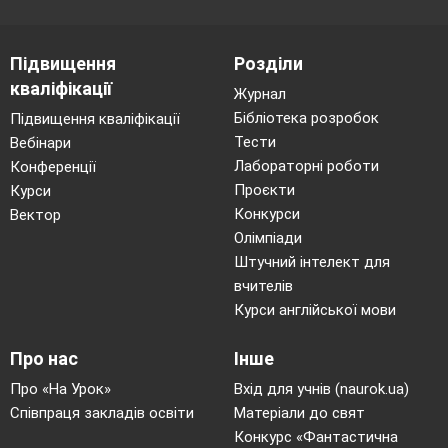
Підвищення
Розділи
кваліфікації
Журнал
Бібліотека розробок
Підвищення кваліфікації
Тести
Вебінари
Лабораторні роботи
Конференції
Проєкти
Курси
Конкурси
Вектор
Олімпіади
Штучний інтелект для
вчителів
Курси англійської мови
Про нас
Інше
Про «На Урок»
Вхід для учнів (naurok.ua)
Співпраця закладів освіти
Матеріали до свят
Конкурс «Фантастична