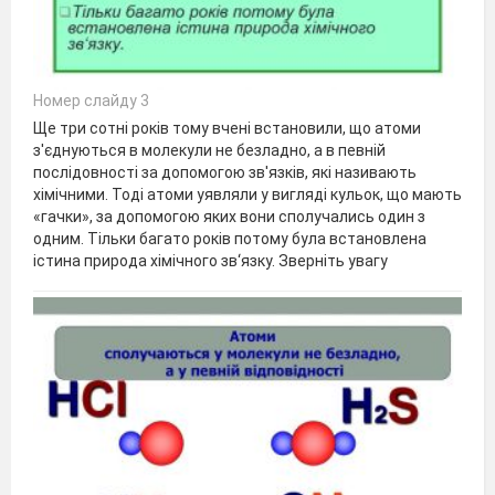
Номер слайду 3
Ще три сотні років тому вчені встановили, що атоми
з'єднуються в молекули не безладно, а в певній
послідовності за допомогою зв'язків, які називають
хімічними. Тоді атоми уявляли у вигляді кульок, що мають
«гачки», за допомогою яких вони сполучались один з
одним. Тільки багато років потому була встановлена
істина природа хімічного зв‘язку. Зверніть увагу