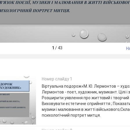
1
/
43
Н
Номер слайду 1
Віртуальна подорож«М. Ю. Лермонтов – худо
Лермонтов - поет, художник, музикант. Цілі і 
Розширити уявлення про життєвий і творчий
Виховувати естетичне сприйняття ; Показати 
музики і малювання в житті військового;Скл
психологічний портрет митця.