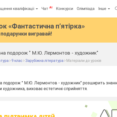
AI
щення кваліфікації
Чат
Конкурси
Олімпіада
Інше
бок
«Фантастична п’ятірка»
подарунки вигравай!
ьна подорож " М.Ю. Лермонтов - художник"
атура
9 клас
Зарубіжна література
Матеріали до уроків
на подорож " М.Ю. Лермонтов - художник" розширить знання
и художника, виховає естетичні сприйняття.