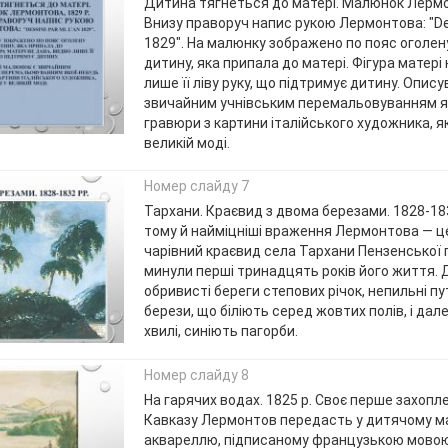
Дитина тягнеться до матері. Малюнок Лермо
Внизу праворуч напис рукою Лермонтова: "Des
1829". На малюнку зображено по пояс оголен
дитину, яка припала до матері. Фігура матері
лише її ліву руку, що підтримує дитину. Опис
звичайним учнівським перемальовуванням я
гравюри з картини італійського художника, які
великій моді.
Номер слайду 7
Тархани. Краєвид з двома березами. 1828-183
тому й найміцніші враження Лермонтова — ц
чарівний краєвид села Тархани Пензенської г
минули перші тринадцять років його життя. Д
обривисті береги степових річок, непильні пут
берези, що біліють серед жовтих полів, і дал
хвилі, синіють пагорби.
Номер слайду 8
На гарячих водах. 1825 р. Своє перше захоп
Кавказу Лермонтов передасть у дитячому 
аквареллю, підписаному французькою мовою «