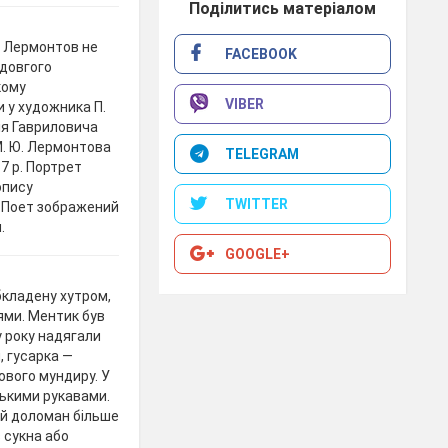
Поділитись матеріалом
и Лермонтов не
FACEBOOK
едовгого
кому
VIBER
и у художника П.
ія Гавриловича
М. Ю. Лермонтова
TELEGRAM
37 р. Портрет
опису
TWITTER
. Поет зображений
.
GOOGLE+
обкладену хутром,
лями. Ментик був
у року надягали
, гусарка —
ового мундиру. У
зькими рукавами.
ий доломан більше
 сукна або