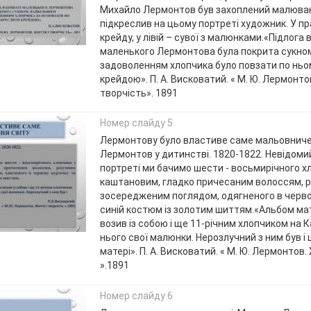
Михайло Лермонтов був захоплений малюван
підкреслив на цьому портреті художник. У пр
крейду, у лівій – сувої з малюнками.«Підлога в
маленького Лермонтова була покрита сукно
задоволенням хлопчика було повзати по ньом
крейдою». П. А. Висковатий. « М. Ю. Лермонто
творчість». 1891
Номер слайду 5
Лермонтову було властиве саме мальовниче 
Лермонтов у дитинстві. 1820-1822. Невідоми
портреті ми бачимо шести - восьмирічного х
каштановим, гладко причесаним волоссям, 
зосередженим поглядом, одягненого в черво
синій костюм із золотим шиттям.«Альбом мат
возив із собою і ще 11-річним хлопчиком на К
нього свої малюнки. Нерозлучний з ним був і
матері». П. А. Висковатий. « М. Ю. Лермонтов.
».1891
Номер слайду 6