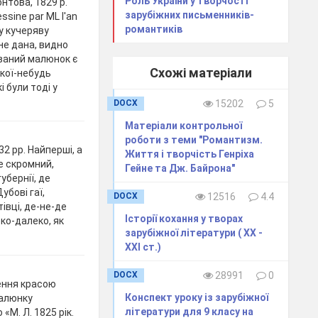
Роль України у творчості
нтова, 1829 р.
зарубіжних письменників-
sine par ML l'an
романтиків
у кучеряву
 не дана, видно
уваний малюнок є
Схожі матеріали
кої-небудь
 були тоді у
DOCX
15202
5
Матеріали контрольної
роботи з теми "Романтизм.
2 рр. Найперші, а
Життя і творчість Генріха
е скромний,
Гейне та Дж. Байрона"
убернії, де
убові гаї,
DOCX
12516
4.4
івці, де-не-де
Історії кохання у творах
еко-далеко, як
зарубіжної літератури ( ХХ -
ХХІ ст.)
DOCX
28991
0
лення красою
Конспект уроку із зарубіжної
малюнку
літератури для 9 класу на
М. Л. 1825 рік.