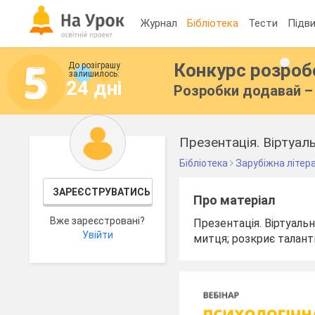
Журнал
Бібліотека
Тести
Підви
Конкурс розро
До розіграшу
залишилось:
24 дні
Розробки додавай – 
Презентація. Віртуал
Бібліотека
Зарубіжна літер
ЗАРЕЄСТРУВАТИСЬ
Про матеріал
Вже зареєстровані?
Презентація. Віртуаль
Увійти
митця; розкриє талант