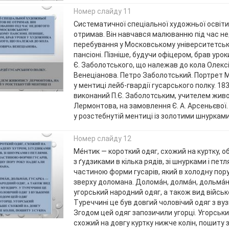
Номер слайду 11
Систематичної спеціальної художньої освіт
отримав. Він навчався малюванню під час н
перебування у Московському університетсь
пансіоні. Пізніше, будучи офіцером, брав урок
Є. Заболотського, що належав до кола Олекс
Венеціанова. Петро Заболотський. Портрет 
у ментиці лейб-гвардії гусарського полку. 18
виконаний П.Є. Заболотським, учителем жив
Лермонтова, на замовлення Є. А. Арсеньєвої
у розстебнутій ментиці із золотими шнурками
Номер слайду 12
Ме́нтик — короткий одяг, схожий на куртку, 
з ґудзиками в кілька рядів, зі шнурками і пет
частиною форми гусарів, який в холодну пор
зверху доломана. Долома́н, долма́н, дольма́н
угорський народний одяг, а також вид військ
Туреччині це був довгий чоловічий одяг з ву
Згодом цей одяг запозичили угорці. Угорськ
схожий на довгу куртку нижче колін, пошиту з