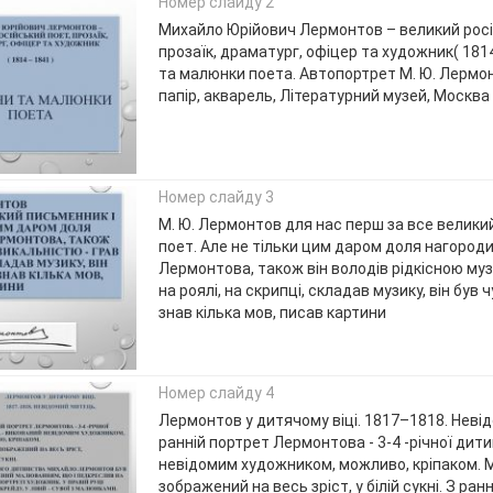
Номер слайду 2
Михайло Юрійович Лермонтов – великий росі
прозаїк, драматург, офіцер та художник( 181
та малюнки поета. Автопортрет М. Ю. Лермон
папір, акварель, Літературний музей, Москва
Номер слайду 3
М. Ю. Лермонтов для нас перш за все велики
поет. Але не тільки цим даром доля нагород
Лермонтова, також він володів рідкісною муз
на роялі, на скрипці, складав музику, він був 
знав кілька мов, писав картини
Номер слайду 4
Лермонтов у дитячому віці. 1817–1818. Неві
ранній портрет Лермонтова - 3-4 -річної дити
невідомим художником, можливо, кріпаком.
зображений на весь зріст, у білій сукні. З ра