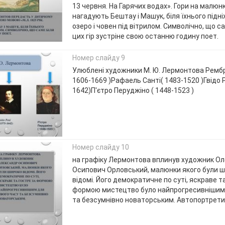
13 червня. На Гарячих водах». Гори на малюн
нагадують Бештау і Машук, біля їхнього підн
озеро і човен під вітрилом. Символічно, що са
цих гір зустріне свою останню годину поет.
Номер слайду 9
Улюблені художники М. Ю. Лермонтова Ремб
1606-1669 )Рафаель Санті( 1483-1520 )Гвідо Р
1642)П'єтро Перуджіно ( 1448-1523 )
Номер слайду 10
на графіку Лермонтова вплинув художник О
Осипович Орловський, малюнки якого були 
відомі. Його демократичне по суті, яскраве т
формою мистецтво було найпрогресивнішим 
та безсумнівно новаторським. Автопортрети