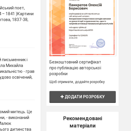
йський поет,
4 – 1841 )Картини
това, 1837-38,
й письменник і
Безкоштовний сертифікат
ила Михайла
про публікацію авторської
икальністю - грав
розробки
чудово освічений,
Щоб отримати, додайте розробку
ДОДАТИ РОЗРОБКУ
домий митець. Це
ни, - виконаний
Рекомендовані
 Малюк
матеріали
ннього дитинства