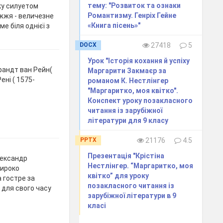
тему: "Розвиток та ознаки
ку силуетом
Романтизму. Генріх Гейне
іжжя - величезне
«Книга пісень»"
ме біля однієї з
DOCX
27418
5
Урок "Історія кохання й успіху
рандт ван Рейн(
Маргарити Закмаєр за
ені ( 1575-
романом К. Нестлінгер
"Маргаритко, моя квітко".
Конспект уроку позакласного
читання із зарубіжної
літератури для 9 класу
PPTX
21176
4.5
Презентація "Крістіна
лександр
Нестлінгер. “Маргаритко, моя
широко
квітко” для уроку
а гостре за
позакласного читання із
для свого часу
зарубіжної літератури в 9
класі