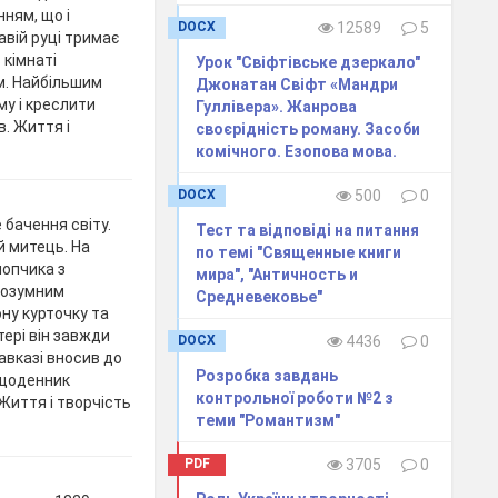
ням, що і
DOCX
12589
5
авій руці тримає
 кімнаті
Урок "Свіфтівське дзеркало"
м. Найбільшим
Джонатан Свіфт «Мандри
у і креслити
Гуллівера». Жанрова
в. Життя і
своєрідність роману. Засоби
комічного. Езопова мова.
DOCX
500
0
бачення світу.
Тест та відповіді на питання
й митець. На
по темі "Священные книги
лопчика з
мира", "Античность и
розумним
Средневековье"
ну курточку та
ері він завжди
DOCX
4436
0
авказі вносив до
Розробка завдань
 щоденник
контрольної роботи №2 з
 Життя і творчість
теми "Романтизм"
PDF
3705
0