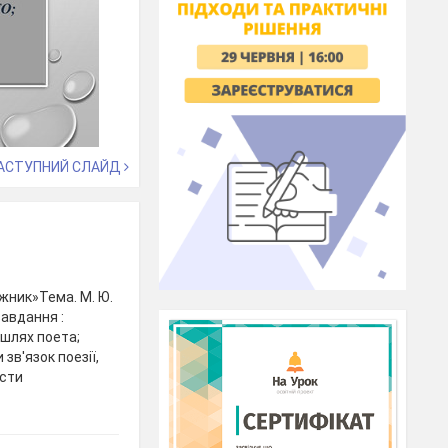
АСТУПНИЙ СЛАЙД
жник»Тема. М. Ю.
завдання :
 шлях поета;
зв'язок поезії,
асти