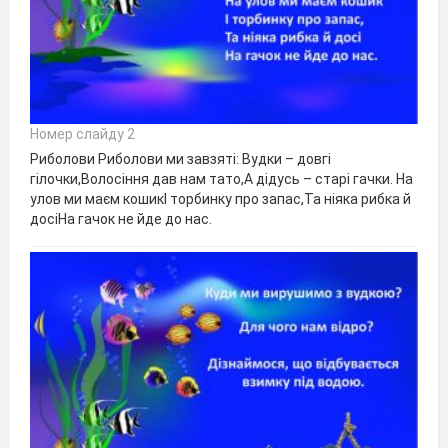
Номер слайду 2
Риболови Риболови ми завзяті: Вудки – довгі
гілочки,Волосіння дав нам тато,А дідусь – старі гачки. На
улов ми маєм кошикІ торбинку про запас,Та ніяка рибка й
досіНа гачок не йде до нас.