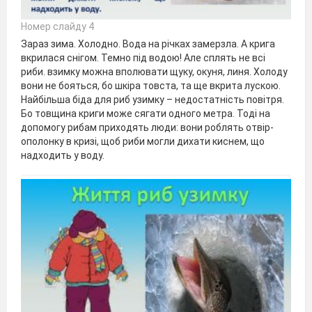
Номер слайду 4
Зараз зима. Холодно. Вода на річках замерзла. А крига
вкрилася снігом. Темно під водою! Але сплять не всі
риби. взимку можна вполювати щуку, окуня, линя. Холоду
вони не бояться, бо шкіра товста, та ще вкрита лускою.
Найбільша біда для риб узимку – недостатність повітря.
Бо товщина криги може сягати одного метра. Тоді на
допомогу рибам приходять люди: вони роблять отвір-
ополонку в кризі, щоб риби могли дихати киснем, що
надходить у воду.