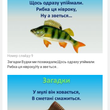
Номер слайду 9
Загадки Вудки ми позакидали,Щось одразу упіймали.
Рибка ця нівроку,Ну а зветься…