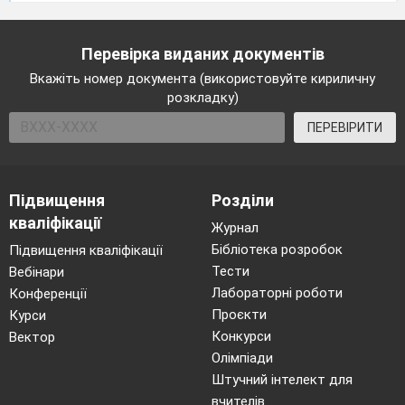
Перевірка виданих документів
Вкажіть номер документа (використовуйте кириличну
розкладку)
ПЕРЕВІРИТИ
Підвищення
Розділи
кваліфікації
Журнал
Бібліотека розробок
Підвищення кваліфікації
Тести
Вебінари
Лабораторні роботи
Конференції
Проєкти
Курси
Конкурси
Вектор
Олімпіади
Штучний інтелект для
вчителів