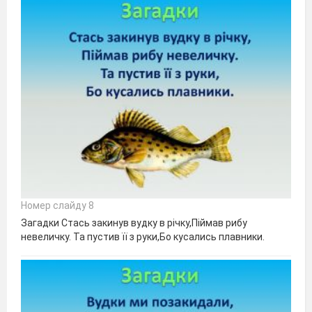
Номер слайду 8
Загадки Стась закинув вудку в річку,Піймав рибу
невеличку. Та пустив її з руки,Бо кусались плавники.