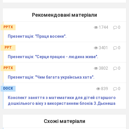
Рекомендовані матеріали
PPTX
1744
0
Презентація: "Праця восени".
PPT
3401
0
Презентація: "Серце працює - людина живе".
PPTX
3802
0
Презентація: "Чим багата українська хата".
DOCX
839
0
Конспект заняття з математики для дітей старшого
дошкільного віку з використанням блоків З.Дьєнеша
Схожі матеріали