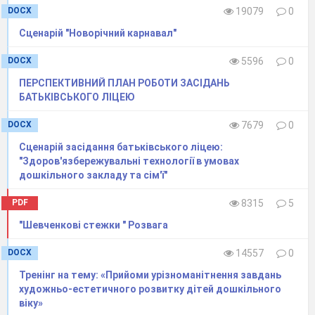
DOCX
19079
0
Сценарій "Новорічний карнавал"
DOCX
5596
0
ПЕРСПЕКТИВНИЙ ПЛАН РОБОТИ ЗАСІДАНЬ
БАТЬКІВСЬКОГО ЛІЦЕЮ
DOCX
7679
0
Сценарій засідання батьківського ліцею:
"Здоров'язбережувальні технології в умовах
дошкільного закладу та сім'ї"
PDF
8315
5
"Шевченкові стежки " Розвага
DOCX
14557
0
Тренінг на тему: «Прийоми урізноманітнення завдань
художньо-естетичного розвитку дітей дошкільного
віку»