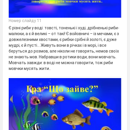
Номер слайду 11
Є різні риби у воді: товсті, тоненькі і худі, дрібненькі риби-
малюки, а є й великі – от такі! Є войовничі – із мечами, є з
довжелезними хвостами, є рибки срібні й золоті, є дуже
мудрі, є й пусті… Живуть вони в річках і в морі, і все
беруться до розмов, але ніколи не говорять, немов своїх
не знають мов. Набравши в ротики води, вони мовчать.
Мовчать завжди: в воді не можна говорити, тож риби
мовчки мусять жити..