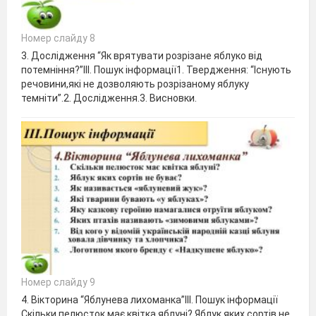
Номер слайду 8
3. Дослідження “Як врятувати розрізане яблуко від
потемніння?”ІІІ. Пошук інформації1. Твердження: “Існують
речовини,які не дозволяють розрізаному яблуку
темніти”.2. Дослідження.3. Висновки.
Номер слайду 9
4. Вікторина “Яблунева лихоманка”ІІІ. Пошук інформації
Скільки пелюсток має квітка яблуні? Яблук яких сортів не