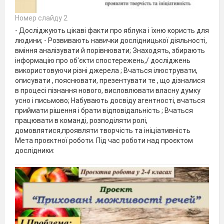
Номер слайду 2
- Досліджують цікаві факти про яблука і їхню користь для
людини; - Розвивають навички дослідницької діяльності,
вміння аналізувати й порівнювати; Знаходять, збирають
інформацію про об'єкти спостережень,/ досліджень
використовуючи різні джерела ; Вчаться ілюструвати,
описувати , пояснювати, презентувати те , що дізналися
в процесі пізнання нового, висловлювати власну думку
усно і письмово; Набувають досвіду агентності, вчаться
приймати рішення і брати відповідальність ; Вчаться
працювати в команді, розподіляти ролі,
домовлятися,проявляти творчість та ініціативність
Мета проєктної роботи. Під час роботи над проєктом
дослідники: