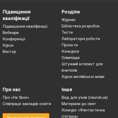
Підвищення
Розділи
кваліфікації
Журнал
Бібліотека розробок
Підвищення кваліфікації
Тести
Вебінари
Лабораторні роботи
Конференції
Проєкти
Курси
Конкурси
Вектор
Олімпіади
Штучний інтелект для
вчителів
Курси англійської мови
Про нас
Інше
Про «На Урок»
Вхід для учнів (naurok.ua)
Співпраця закладів освіти
Матеріали до свят
Конкурс «Фантастична
п’ятірка»