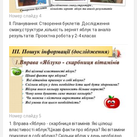
Номер слайду 4
ІІ. Планування: Створення буклетів. Дослідження
смаку,структури ,кількість зернят яблук та аналіз
результатів. Проєктна робота у 2-4 класах
Номер слайду 5
1. Вправа «Яблуко - скарбниця вітамінів. Які цілющі
властивості яблук?Цікаві факти про яблука? Які вітаміни
приховує в собі яблуко? Скільки яблук у день необхідно