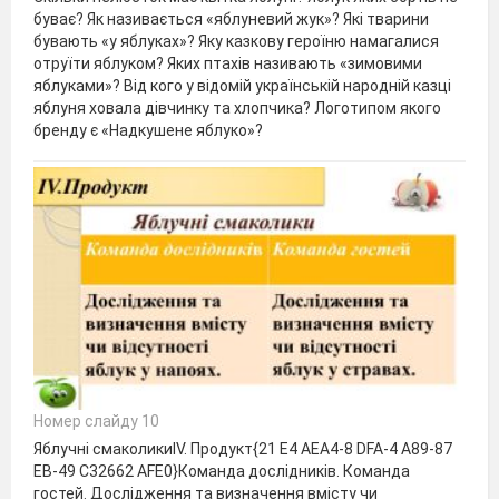
буває? Як називається «яблуневий жук»? Які тварини
бувають «у яблуках»? Яку казкову героїню намагалися
отруїти яблуком? Яких птахів називають «зимовими
яблуками»? Від кого у відомій українській народній казці
яблуня ховала дівчинку та хлопчика? Логотипом якого
бренду є «Надкушене яблуко»?
Номер слайду 10
Яблучні смаколикиІV. Продукт{21 E4 AEA4-8 DFA-4 A89-87
EB-49 C32662 AFE0}Команда дослідників. Команда
гостей. Дослідження та визначення вмісту чи