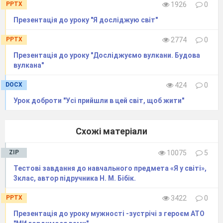
PPTX
1926
0
Презентація до уроку "Я досліджую світ"
PPTX
2774
0
Презентація до уроку "Досліджуємо вулкани. Будова
вулкана"
DOCX
424
0
Урок доброти "Усі прийшли в цей світ, щоб жити"
Схожі матеріали
ZIP
10075
5
Тестові завдання до навчального предмета «Я у світі»,
3клас, автор підручника Н. М. Бібік.
PPTX
3422
0
Презентація до уроку мужності -зустрічі з героєм АТО