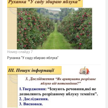
Номер слайду 7
Руханка “У саду збираю яблука”