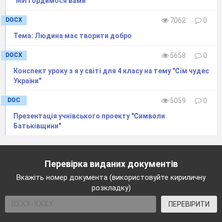
"МИ гордимося вами"
DOCX
7062
0
Тема: Людина має творити добро
DOCX
5658
0
Конспект уроку з я у світі для 4 класу на тему "Сім чудес
України"
DOC
5059
0
Презентація учнівського проекту "Символи
Батьківщини"
Перевірка виданих документів
Вкажіть номер документа (використовуйте кириличну
розкладку)
ПЕРЕВІРИТИ