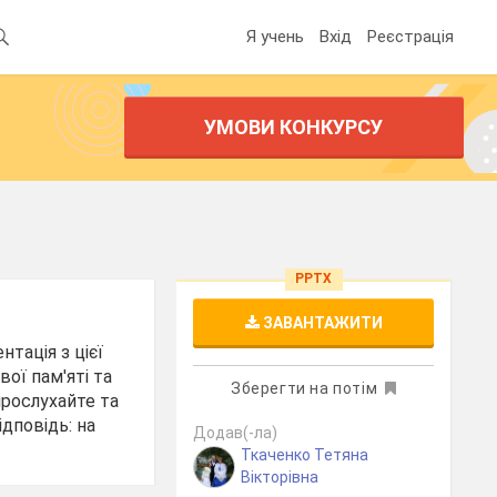
Я учень
Вхід
Реєстрація
УМОВИ КОНКУРСУ
PPTX
ЗАВАНТАЖИТИ
нтація з цієї
ої пам'яті та
Зберегти на потім
прослухайте та
ідповідь: на
Додав(-ла)
Ткаченко Тетяна
Вікторівна