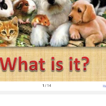
1
/
14
Н