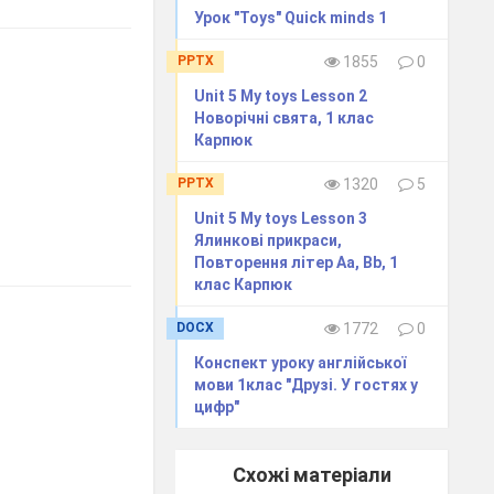
Урок "Toys" Quick minds 1
PPTX
1855
0
Unit 5 My toys Lesson 2
Новорічні свята, 1 клас
Карпюк
PPTX
1320
5
Unit 5 My toys Lesson 3
Ялинкові прикраси,
Повторення літер Аа, Вb, 1
клас Карпюк
DOCX
1772
0
Конспект уроку англійської
мови 1клас "Друзі. У гостях у
цифр"
Схожі матеріали