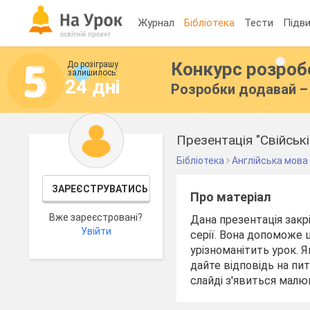
Журнал
Бібліотека
Тести
Підви
Конкурс розро
До розіграшу
залишилось:
24 дні
Розробки додавай – 
Презентація "Свійські
Бібліотека
Англійська мова
ЗАРЕЄСТРУВАТИСЬ
Про матеріал
Вже зареєстровані?
Дана презентація закрі
Увійти
серії. Вона допоможе 
урізноманітить урок. 
дайте відповідь на пита
слайді з'явиться малюн