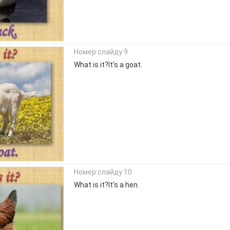
Номер слайду 9
What is it?It’s a goat.
Номер слайду 10
What is it?It’s a hen.