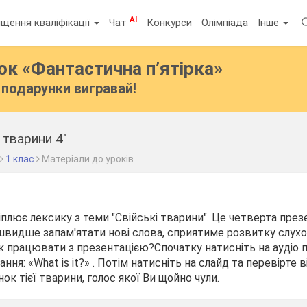
AI
щення кваліфікації
Чат
Конкурси
Олімпіада
Інше
бок
«Фантастична п’ятірка»
подарунки вигравай!
 тварини 4"
1 клас
Матеріали до уроків
плює лексику з теми "Свійські тварини". Це четверта презе
швидше запам'ятати нові слова, сприятиме розвитку слухов
Як працювати з презентацією?Спочатку натисніть на аудіо 
ння: «What is it?» . Потім натисніть на слайд та перевірте в
ок тієї тварини, голос якої Ви щойно чули.