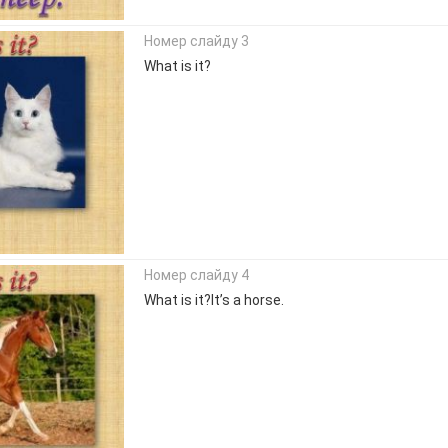
Номер слайду 3
What is it?
Номер слайду 4
What is it?It’s a horse.