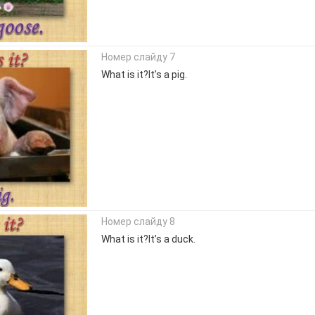
Номер слайду 7
What is it?It’s a pig.
Номер слайду 8
What is it?It’s a duck.