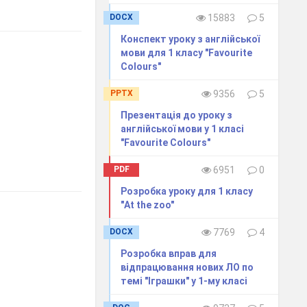
DOCX
15883
5
Конспект уроку з англійської
мови для 1 класу "Favourite
Colours"
PPTX
9356
5
Презентація до уроку з
англійської мови у 1 класі
"Favourite Colours"
PDF
6951
0
Розробка уроку для 1 класу
"At the zoo"
DOCX
7769
4
Розробка вправ для
відпрацювання нових ЛО по
темі "Іграшки" у 1-му класі