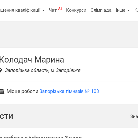
AI
щення кваліфікації
Чат
Конкурси
Олімпіада
Інше
Колодач Марина
Запорізька область, м.Запоріжжя
Місце роботи
Запорізька гімназія № 103
ести
Зна
а робота з інформатики 3 клас