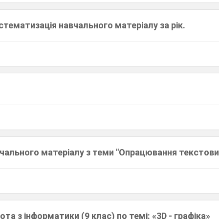
стематизація навчального матеріалу за рік.
чального матеріалу з теми "Опрацювання текстови
та з інформатики (9 клас) по темі: «3D - графіка»