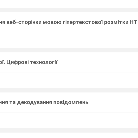
ння веб-сторінки мовою гіпертекстової розмітки H
ї. Цифрові технології
ння та декодування повідомлень