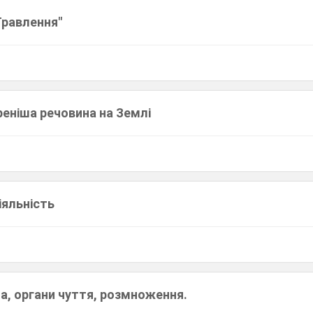
 Травлення"
реніша речовина на Землі
іяльність
а, органи чуття, розмноження.