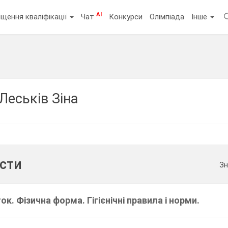
AI
щення кваліфікації
Чат
Конкурси
Олімпіада
Інше
Леськів Зіна
ести
Зн
к. Фізична форма. Гігієнічні правила і норми.