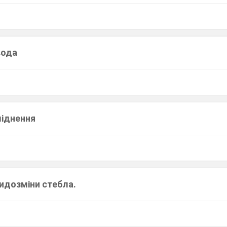
вода
ліднення
Видозміни стебла.