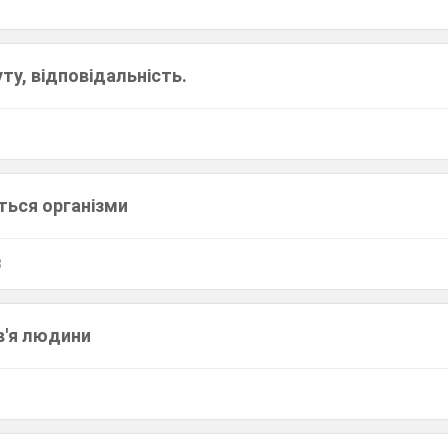
у, відповідальність.
ться організми
3
в'я людини