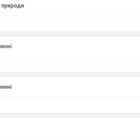
 природи
инні
инні