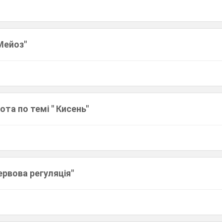
 Мейоз"
та по темі " Кисень"
ервова регуляція"