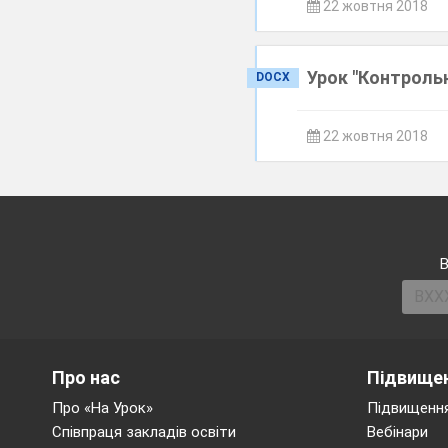
22 жовтня 2018
Урок "Контрольн
DOCX
22 жовтня 2018
В
Про нас
Підвищен
Про «На Урок»
Підвищення
Співпраця закладів освіти
Вебінари