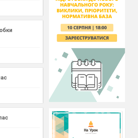
робки
лас
лас