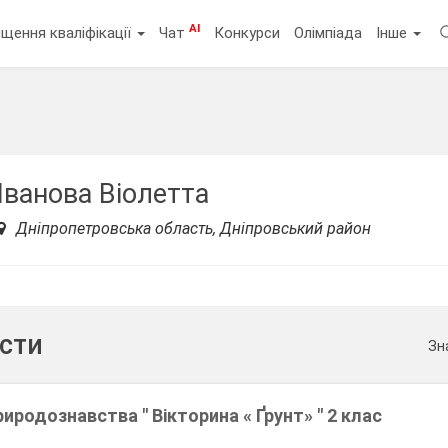
AI
щення кваліфікації
Чат
Конкурси
Олімпіада
Інше
Іванова Віолетта
Дніпропетровська область, Дніпровський район
ести
Зн
риродознавства " Вікторина « Ґрунт» " 2 клас