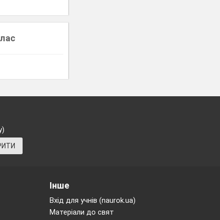
клас
у)
РИТИ
Інше
Вхід для учнів (naurok.ua)
Матеріали до свят