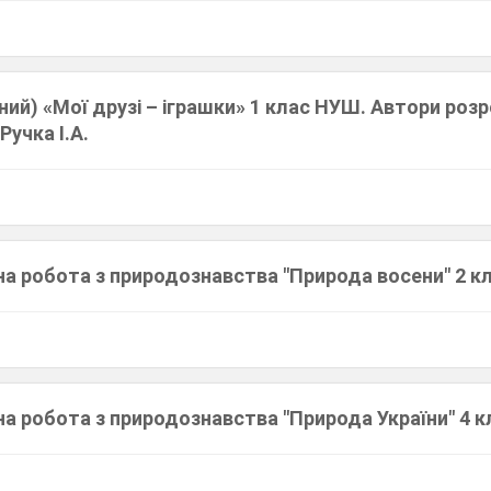
аний) «Мої друзі – іграшки» 1 клас НУШ. Автори роз
Ручка І.А.
на робота з природознавства "Природа восени" 2 к
а робота з природознавства "Природа України" 4 к