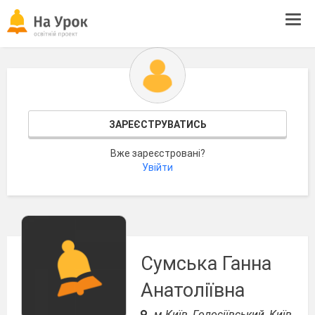
Tog
navi
ЗАРЕЄСТРУВАТИСЬ
Вже зареєстровані?
Увійти
Сумська Ганна
Анатоліївна
м.Київ, Голосіївський, Київ