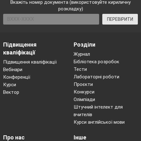
Вкажіть номер документа (використовуйте кириличну
розкладку)
ПЕРЕВІРИТИ
Підвищення
Розділи
кваліфікації
Журнал
Бібліотека розробок
Підвищення кваліфікації
Тести
Вебінари
Лабораторні роботи
Конференції
Проєкти
Курси
Конкурси
Вектор
Олімпіади
Штучний інтелект для
вчителів
Курси англійської мови
Про нас
Інше