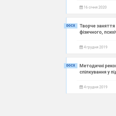
16 січня 2020
Творче заняття 
DOCX
фізичного, псих
4 грудня 2019
Методичні реком
DOCX
спілкування у п
4 грудня 2019