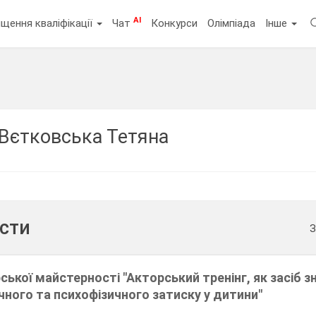
AI
щення кваліфікації
Чат
Конкурси
Олімпіада
Інше
Вєтковська Тетяна
ести
З
ської майстерності "Акторський тренінг, як засіб з
ічного та психофізичного затиску у дитини"