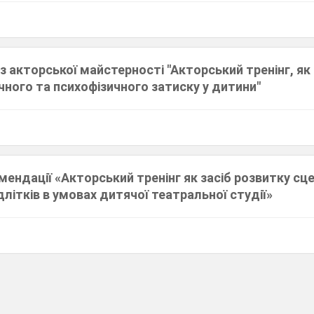
з акторської майстерності "Акторський тренінг, як 
ічного та психофізичного затиску у дитини"
ендації «Акторський тренінг як засіб розвитку сц
ідлітків в умовах дитячої театральної студії»