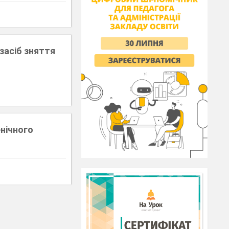
засіб зняття
енічного