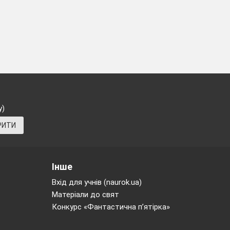
у)
РИТИ
Інше
Вхід для учнів (naurok.ua)
Матеріали до свят
Конкурс «Фантастична п’ятірка»