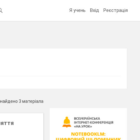
Я учень
Вхід
Реєстрація
найдено 3 матеріала
няття