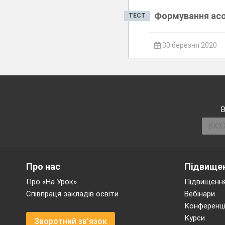
Формування асор
ТЕСТ
30 березня 2020
В
Про нас
Підвищен
Про «На Урок»
Підвищення
Співпраця закладів освіти
Вебінари
Конференці
Курси
Зворотний зв'язок