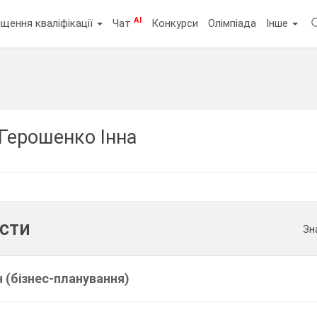
AI
щення кваліфікації
Чат
Конкурси
Олімпіада
Інше
Герошенко Інна
ести
Зн
 (бізнес-планування)