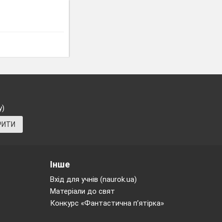
у)
РИТИ
Інше
Вхід для учнів (naurok.ua)
Матеріали до свят
Конкурс «Фантастична п’ятірка»