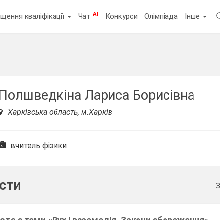
AI
щення кваліфікації
Чат
Конкурси
Олімпіада
Інше
Полшведкіна Лариса Борисівна
Харківська область, м.Харків
вчитель фізики
ести
З
та з теми «Рух і взаємодія. Закони збереження»