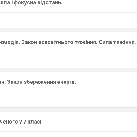
сила і фокусна відстань.
5
аємодія. Закон всесвітнього тяжіння. Сила тяжіння.
ія. Закон збереження енергії.
еного у 7 класі