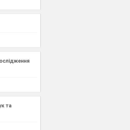
дослідження
ук та