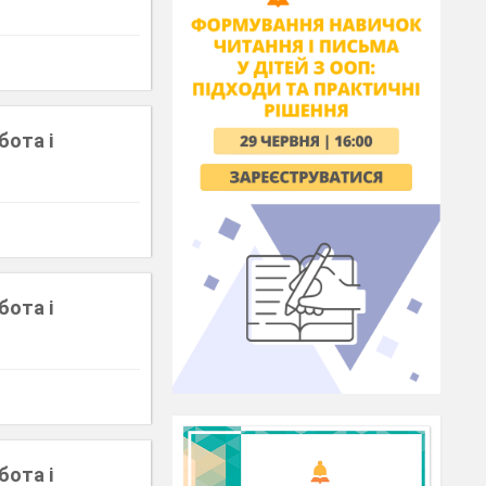
бота і
бота і
бота і