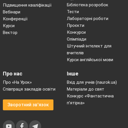
Бібліотека розробок
Підвищення кваліфікації
Тести
Вебінари
Лабораторні роботи
Конференції
Проєкти
Курси
Конкурси
Вектор
Олімпіади
Штучний інтелект для
вчителів
Курси англійської мови
Про нас
Інше
Про «На Урок»
Вхід для учнів (naurok.ua)
Співпраця закладів освіти
Матеріали до свят
Конкурс «Фантастична
п’ятірка»
Зворотний зв'язок