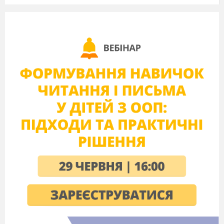
Який був вчора? Який буде взавтра?
Діти, яку тему ми вивчаємо?
Що нового дізналися про квіти?
Я запрошую у крісло автора
дитину тижня. Розповідь Вероніки.
Що нового дізналися?
Про що розповісте батькам?
Як на вашу думку розповіла про
квітку Вероніка? Чому?
Аплодисменти! Молодець!
Сьогодні вам мама Вероніки,
Антоніні Георгіївна, розповість, як у
родині вони відносяться до квітів.
Розповідь Антоніни Георгіївни.
Діти, а про яку рослину ви хотіли