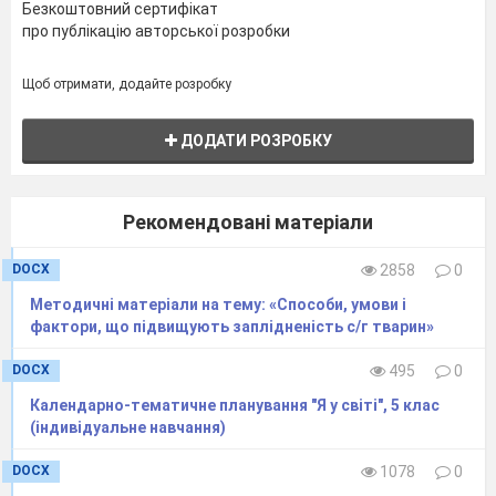
сокирки
Безкоштовний сертифікат
про публікацію авторської розробки
нагідки
Щоб отримати, додайте розробку
нарцис
соняшник
ДОДАТИ РОЗРОБКУ
ряст
Рекомендовані матеріали
Давайте спробуємо створити
букет із весняних і польовий квітів. А
DOCX
2858
0
тепер із осінніх і літніх квітів. А зараз
Методичні матеріали на тему: «Способи, умови і
фактори, що підвищують заплідненість с/г тварин»
всі разом під музику створимо
чарівний квітковий букет.
DOCX
495
0
Молодці!
Календарно-тематичне планування "Я у світі", 5 клас
(індивідуальне навчання)
Вам сподобалось?
Діти, на вас сьогодні чекає
DOCX
1078
0