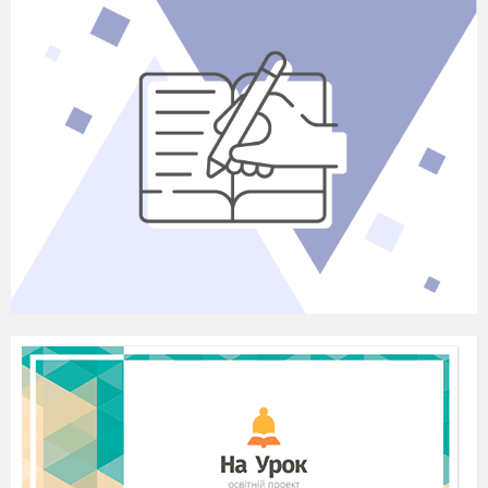
дізнатися на наступній ранковій
зустрічі?
У мене в руках чарівний кошик
квітів. Виберіть квітку, яка вам
подобається. Роздивіться уважно, ці
квіти нам знайомі.
Квіти, які квітнуть весною –
весняні квіти. Назвемо їх.(Діти
піднімають руки вверх, і махають
ними)
Квіти, які цвітуть в полі – польові.
(Діти плескають в долоні)
Осінні квіти.(Діти руками
тягнуться до сонечка)
Квіти, що квітнуть влітку – літні