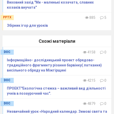
багато творчих і цікавих завдань.
Виховний захід "Ми - маленькі козачата, славних
козаків внучата"
Коли ви будете працювати в
центрах читання, математики,
PPTX
885
5
української мови ви можете
Збірник ігор для уроків
вибирати ті завдання, які Вам цікаві.
Дуже хочеться, щоб у центрах
Схожі матеріали
творчості ви фантазували,
DOC
4158
0
придумували щось своє, щоб кожна
Інформаційно- дослідницький проект обрядово-
Ваша робота була особлива,
традиційного фрагменту різання барвінку( латкання)
незвичайна.
весільного обряду на Міжгірщині
Отож, будь ласка, сідайте за
DOC
4215
0
парти, а я бажаю Вам творчого,
ПРОЕКТ"Екологічна стежка – важливий вид діяльності
цікавого робочого дня.
учнів в позаурочний час".
Успіхів Вам!
DOC
4879
0
Незвичайний урок «Народний календар. Зимові свята та