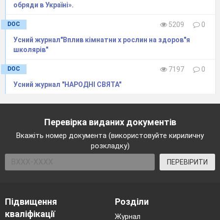
обряди в Україні».
DOC
5209
0
Усний журнал"Вплив кімнатни х рослин на здоров"я
школярів"
DOC
7197
0
Усний журнал "НАРОДНІ СВЯТА"
Перевірка виданих документів
Вкажіть номер документа (використовуйте кириличну
розкладку)
ПЕРЕВІРИТИ
Підвищення
Розділи
кваліфікації
Журнал