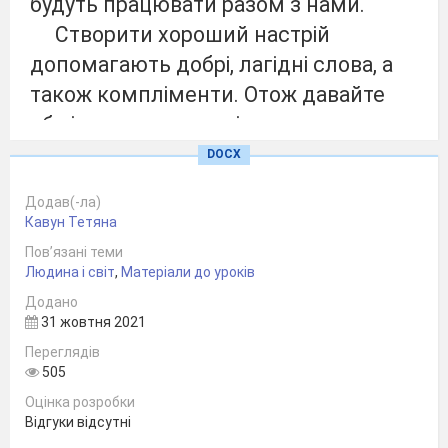
будуть працювати разом з нами.
Створити хороший настрій
допомагають добрі, лагідні слова, а
також компліменти. Отож давайте
обміняємось компліментами.
Яка зараз пора року?
DOCX
Який місяць?
Додав(-ла)
Які є весняні місяці?
Кавун Тетяна
Діти, а якою буває весна?
Пов’язані теми
Подивіться у віконечко, яка сьогодні
Людина і світ
,
Матеріали до уроків
погода?
Додано
31 жовтня 2021
(Дитина визначає погоду)
Переглядів
Яке сьогодні число?
505
Назвемо сусідів числа.
Оцінка розробки
Який день тижня?
Відгуки відсутні