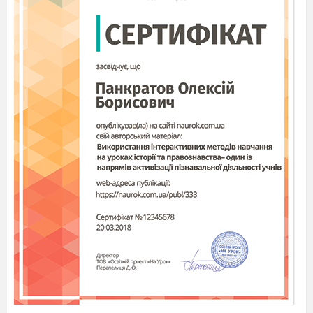
квіти.(Діти хитають голівками)
Весняні
Польові
Осінні
Літні
конвалії
волошки
хризантема
троянди
тюльпан
ромашки
чорнобривці
гладіолуси
підсніжник
мак
айстри
лілії
мати-й-мачуха
конюшина
жоржини
незабудки
медунка