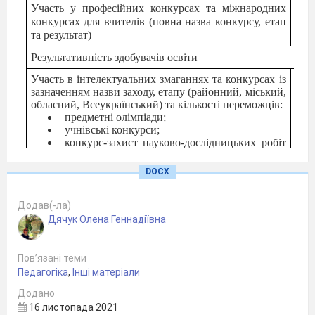
Участь у професійних конкурсах та міжнародних
конкурсах для вчителів (повна назва конкурсу, етап
та результат)
Результативність здобувачів освіти
Участь в інтелектуальних змаганнях та конкурсах із
зазначенням назви заходу, етапу (районний, міський,
обласний, Всеукраїнський) та кількості переможців:
предметні олімпіади;
учнівські конкурси;
конкурс-захист науково-дослідницьких робіт
учнів-членів МАН України
DOCX
Моніторинг якості знань здобувачів освіти:
середній бал навчальних досягнень;
результати ДПА, ЗНО тощо.
Додав(-ла)
Дячук Олена Геннадіївна
Пов’язані теми
Педагогіка
,
Інші матеріали
Додано
16 листопада 2021