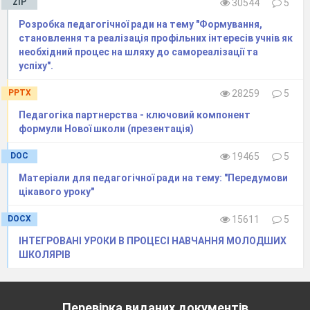
ZIP
30544
5
Розробка педагогічної ради на тему "Формування,
становлення та реалізація профільних інтересів учнів як
необхідний процес на шляху до самореалізації та
успіху".
PPTX
28259
5
Педагогіка партнерства - ключовий компонент
формули Нової школи (презентація)
DOC
19465
5
Матеріали для педагогічної ради на тему: "Передумови
цікавого уроку"
DOCX
15611
5
ІНТЕГРОВАНІ УРОКИ В ПРОЦЕСІ НАВЧАННЯ МОЛОДШИХ
ШКОЛЯРІВ
Перевірка виданих документів