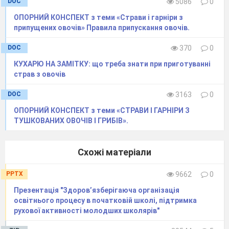
DOC
5086
0
ОПОРНИЙ КОНСПЕКТ з теми «Страви і гарніри з
припущених овочів» Правила припускання овочів.
DOC
370
0
КУХАРЮ НА ЗАМІТКУ: що треба знати при приготуванні
страв з овочів
DOC
3163
0
ОПОРНИЙ КОНСПЕКТ з теми «СТРАВИ І ГАРНІРИ З
ТУШКОВАНИХ ОВОЧІВ І ГРИБІВ».
Схожі матеріали
PPTX
9662
0
Презентація "Здоров’язберігаюча організація
освітнього процесу в початковій школі, підтримка
рухової активності молодших школярів"