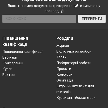
Вкажіть номер документа (використовуйте кириличну
розкладку)
ПЕРЕВІРИТИ
Підвищення
Розділи
кваліфікації
Журнал
Бібліотека розробок
Підвищення кваліфікації
Тести
Вебінари
Лабораторні роботи
Конференції
Проєкти
Курси
Конкурси
Вектор
Олімпіади
Штучний інтелект для
вчителів
Курси англійської мови