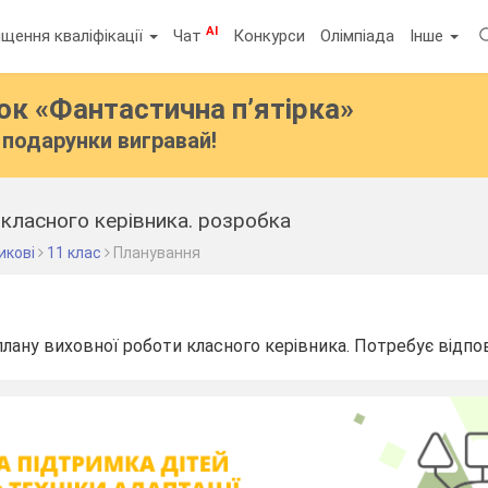
AI
щення кваліфікації
Чат
Конкурси
Олімпіада
Інше
бок
«Фантастична п’ятірка»
подарунки вигравай!
 класного керівника. розробка
икові
11 клас
Планування
ану виховної роботи класного керівника. Потребує відпові