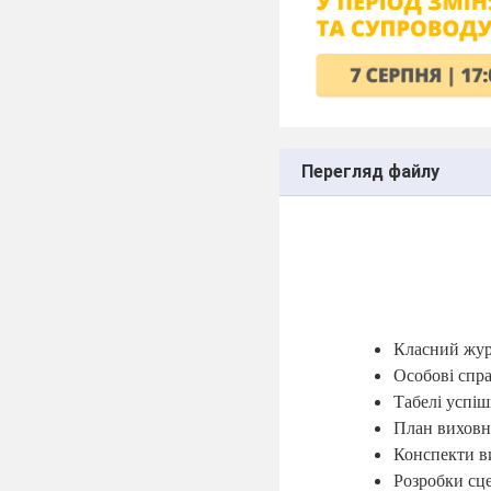
Перегляд файлу
Класний жур
Особові спр
Табелі успіш
План виховн
Конспекти в
Розробки сце