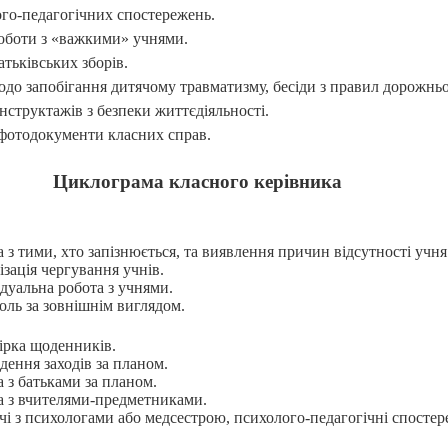
ого-педагогічних спостережень.
оботи з «важкими»
учнями.
тьківських зборів.
до запобігання дитячому травматизму, бесіди з правил дорожньог
нструктажів з безпеки
життєдіяльності.
 фотодокументи класних справ.
Циклограма класного керівника
 з тими, хто запізнюється, та виявлення причин відсутності учня
ізація чергування учнів.
ідуальна робота з учнями.
оль за зовнішнім вигля­дом.
ірка щоденників.
дення заходів за планом.
а з батьками за планом.
а з вчителями-предметниками.
ічі з психологами або медсестрою, психолого-педагогічні спосте