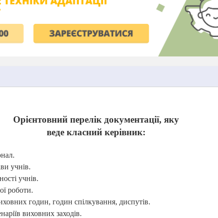
Орієнтовний перелік документації, яку
веде класний керівник:
нал.
ави учнів
.
ності учнів.
ої роботи.
иховних годин, годин
спілкування, диспутів.
наріїв виховних заходів.