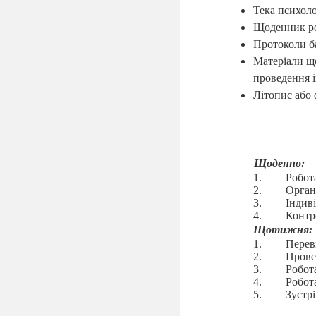
Тека психол
Щоденник р
Протоколи ба
Матеріали що
проведення і
Літопис або
Щоденно:
Робота
Орган
Індив
Контр
Щотижня:
Перев
Прове
Робот
Робот
Зустр
Щомісяця: