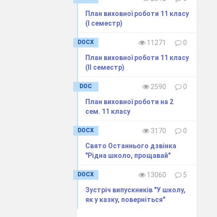
План виховної роботи 11 класу
(І семестр)
DOCX
11271
0
План виховної роботи 11 класу
(ІІ семестр)
DOC
2590
0
План виховної роботи на 2
сем. 11 класу
DOCX
3170
0
Свято Останнього дзвінка
"Рідна школо, прощавай"
DOCX
13060
5
Зустріч випускників "У школу,
як у казку, поверніться"
ить, поважає