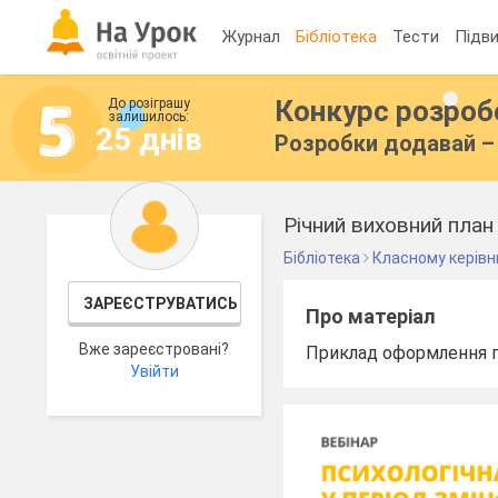
Журнал
Бібліотека
Тести
Підви
Конкурс розро
До розіграшу
залишилось:
25 днів
Розробки додавай – 
Річний виховний план
Бібліотека
Класному керівн
ЗАРЕЄСТРУВАТИСЬ
Про матеріал
Вже зареєстровані?
Приклад оформлення пл
Увійти