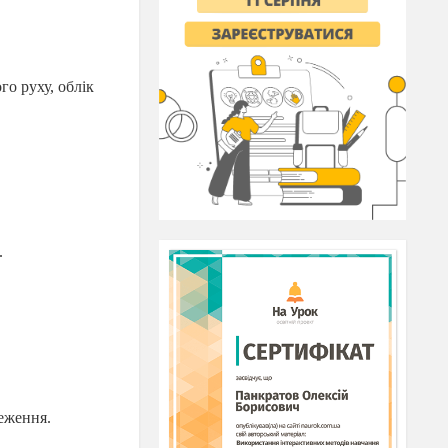
о руху, облік
.
реження.