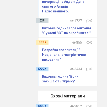
вечорниці на Андрія День
святого Андрія
Первозванного.
 суспільно-
ZIP
1727
0
Виховна година+презентація
"Сучасні ЗЗТ на виробництві"
их вимог у класі.
PPTX
855
0
Розробка презентації "
Національно-патріотичне
виховання "
DOCX
3434
0
Виховна година "Вони
я;
захищають Україну"
Схожі матеріали
DOCX
2812
0