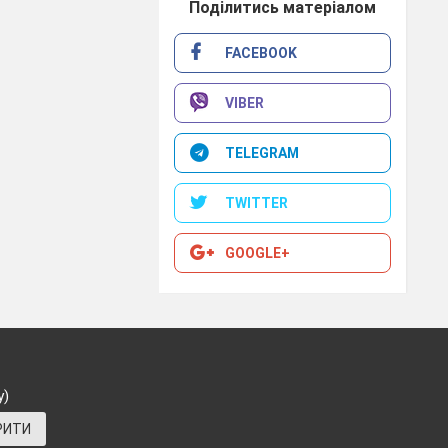
Поділитись матеріалом
FACEBOOK
VIBER
TELEGRAM
TWITTER
ухати.
GOOGLE+
у)
наявності в нього
РИТИ