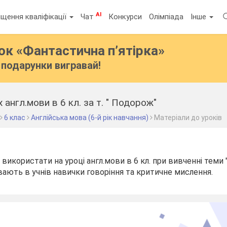
AI
щення кваліфікації
Чат
Конкурси
Олімпіада
Інше
бок
«Фантастична п’ятірка»
подарунки вигравай!
х англ.мови в 6 кл. за т. " Подорож"
6 клас
Англійська мова (6-й рік навчання)
Матеріали до уроків
а використати на уроці англ.мови в 6 кл. при вивченні теми
вають в учнів навички говоріння та критичне мислення.