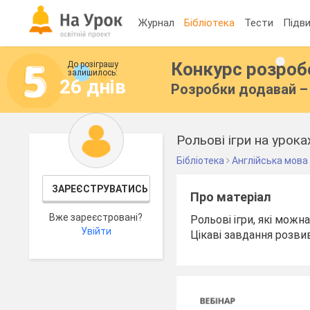
Журнал
Бібліотека
Тести
Підви
Конкурс розро
До розіграшу
залишилось:
26 днів
Розробки додавай – 
Рольові ігри на урока
Бібліотека
Англійська мова
ЗАРЕЄСТРУВАТИСЬ
Про матеріал
Вже зареєстровані?
Рольові ігри, які можн
Увійти
Цікаві завдання розви