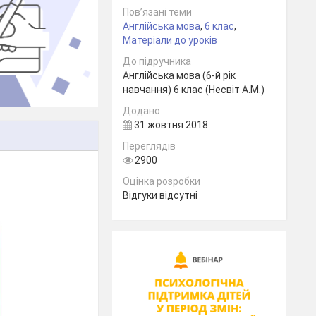
Пов’язані теми
Англійська мова
,
6 клас
,
Матеріали до уроків
До підручника
Англійська мова (6-й рік
навчання) 6 клас (Несвіт А.М.)
Додано
31 жовтня 2018
Переглядів
2900
Оцінка розробки
Відгуки відсутні