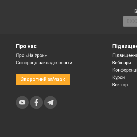
В
Про нас
Підвищен
Про «На Урок»
Підвищення
Співпраця закладів освіти
Вебінари
Конференці
Курси
Зворотний зв'язок
Вектор