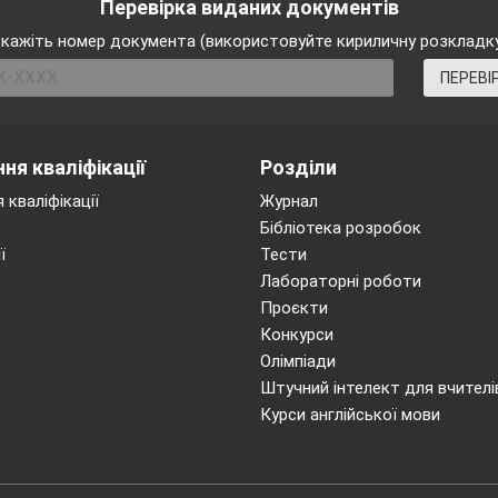
Перевірка виданих документів
кажіть номер документа (використовуйте кириличну розкладк
ПЕРЕВІ
ня кваліфікації
Розділи
 кваліфікації
Журнал
Бібліотека розробок
ї
Тести
Лабораторні роботи
Проєкти
Конкурси
Олімпіади
Штучний інтелект для вчителі
Курси англійської мови