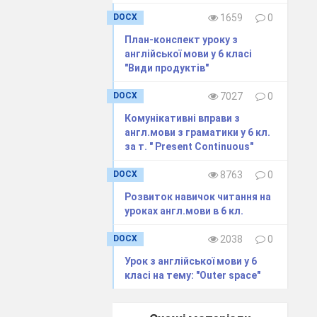
DOCX
1659
0
План-конспект уроку з
англійської мови у 6 класі
"Види продуктів"
DOCX
7027
0
Комунікативні вправи з
англ.мови з граматики у 6 кл.
за т. " Present Continuous"
DOCX
8763
0
Розвиток навичок читання на
уроках англ.мови в 6 кл.
DOCX
2038
0
Урок з англійської мови у 6
класі на тему: "Outer space"