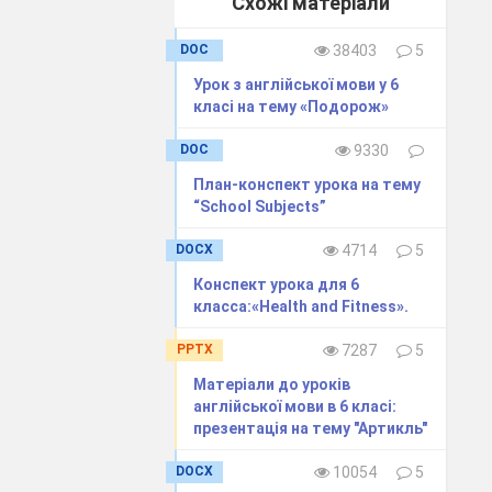
Схожі матеріали
DOC
38403
5
Урок з англійської мови у 6
класі на тему «Подорож»
DOC
9330
План-конспект урока на тему
“School Subjects”
DOCX
4714
5
Конспект урока для 6
класса:«Health and Fitness».
PPTX
7287
5
Матеріали до уроків
англійської мови в 6 класі:
презентація на тему "Артикль"
DOCX
10054
5