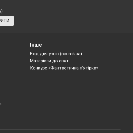
у)
РИТИ
Інше
Вхід для учнів (naurok.ua)
Матеріали до свят
Конкурс «Фантастична п’ятірка»
в