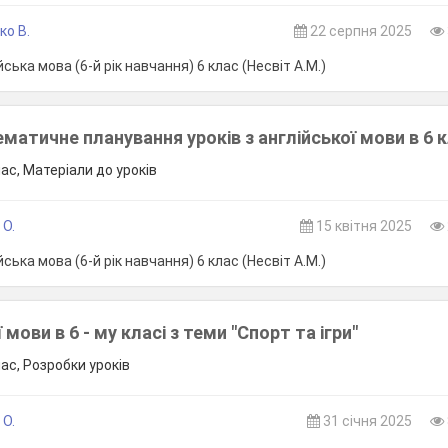
ко В.
22 серпня 2025
ська мова (6-й рік навчання) 6 клас (Несвіт А.М.)
матичне планування уроків з англійської мови в 6 к
лас, Матеріали до уроків
 О.
15 квітня 2025
ська мова (6-й рік навчання) 6 клас (Несвіт А.М.)
 мови в 6 - му класі з теми "Спорт та ігри"
лас, Розробки уроків
 O.
31 січня 2025