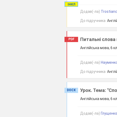
ІНКЛ
Додав(-ла)
Trostianc
До підручника
Англій
Питальні слова 
PDF
Англійська мова, 6 к
Додав(-ла)
Науменко 
До підручника
Англій
Урок. Тема: "Сп
DOCX
Англійська мова, 6 к
Додав(-ла)
Глущенко