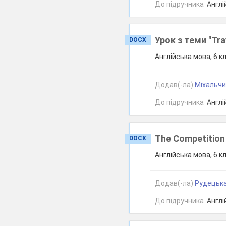
До підручника
Англій
Урок з теми "Trav
DOCX
Англійська мова, 6 к
Додав(-ла)
Міхальчи
До підручника
Англій
The Competition
DOCX
Англійська мова, 6 к
Додав(-ла)
Рудецька 
До підручника
Англій