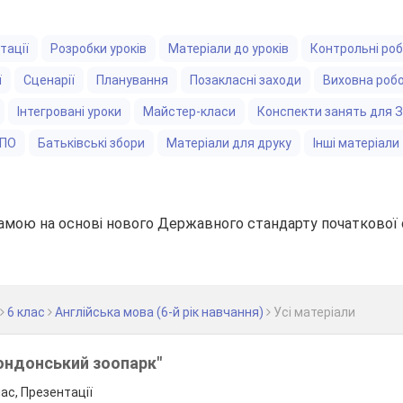
тації
Розробки уроків
Матеріали до уроків
Контрольні ро
ї
Сценарії
Планування
Позакласні заходи
Виховна роб
Інтегровані уроки
Майстер-класи
Конспекти занять для 
ЗПО
Батьківські збори
Матеріали для друку
Інші матеріали
амою на основі нового Державного стандарту початкової 
6 клас
Англійська мова (6-й рік навчання)
Уcі матеріали
Лондонський зоопарк"
лас, Презентації