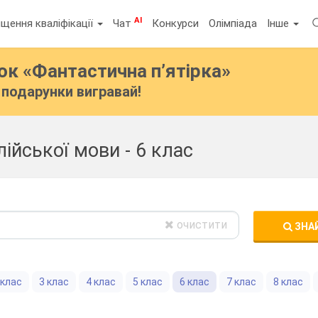
AI
щення кваліфікації
Чат
Конкурси
Олімпіада
Інше
бок
«Фантастична п’ятірка»
подарунки вигравай!
лійської мови - 6 клас
очистити
ЗНА
 клас
3 клас
4 клас
5 клас
6 клас
7 клас
8 клас