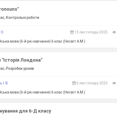
Pronouns"
лас, Контрольні роботи
 О.
13 листопада 2025
ська мова (6-й рік навчання) 6 клас (Несвіт А.М.)
 "Історія Лондона"
лас, Розробки уроків
 І. В.
6 листопада 2025
ська мова (6-й рік навчання) 6 клас (Несвіт А.М.)
нування для 6-Д класу