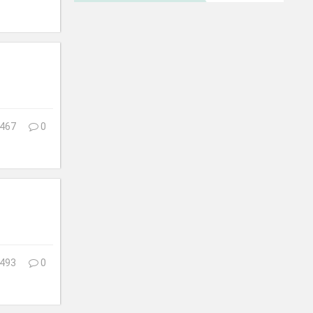
467
0
493
0