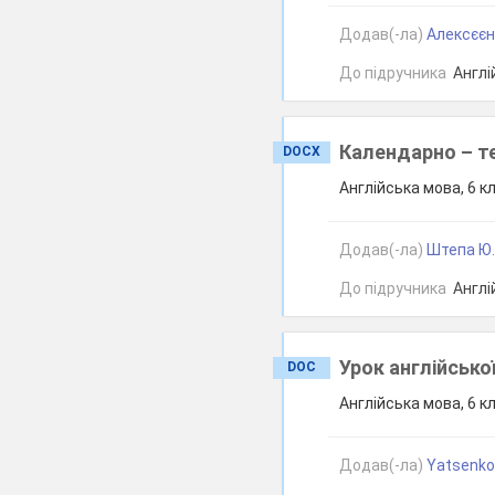
Додав(-ла)
Алексєєн
До підручника
Англій
Календарно – те
DOCX
Англійська мова, 6 к
Додав(-ла)
Штепа Ю.
До підручника
Англій
Урок англійської
DOC
Англійська мова, 6 к
Додав(-ла)
Yatsenko