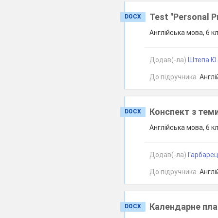
Test "Personal 
DOCX
Англійська мова, 6 к
Додав(-ла)
Штепа Ю.
До підручника
Англій
Конспект з теми
DOCX
Англійська мова, 6 к
Додав(-ла)
Гарбарець
До підручника
Англій
Календарне пла
DOCX