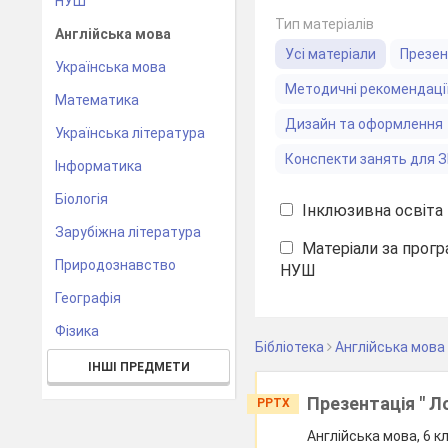
НУШ
Тип матеріалів
Англійська мова
Усі матеріали
Презен
Українська мова
Методичні рекомендаці
Математика
Дизайн та оформлення
Українська література
Конспекти занять для 
Інформатика
Біологія
Інклюзивна освіта
Зарубіжна література
Матеріали за прогр
Природознавство
НУШ
Географія
Фізика
Бібліотека
Англійська мова
ІНШІ ПРЕДМЕТИ
Презентація " 
PPTX
Англійська мова, 6 к