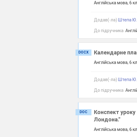
Англійська мова, 6 к
Додав(-ла)
Штепа Ю.
До підручника
Англій
Календарне пла
DOCX
Англійська мова, 6 к
Додав(-ла)
Штепа Ю.
До підручника
Англій
Конспект уроку 
DOC
Лондона."
Англійська мова, 6 к