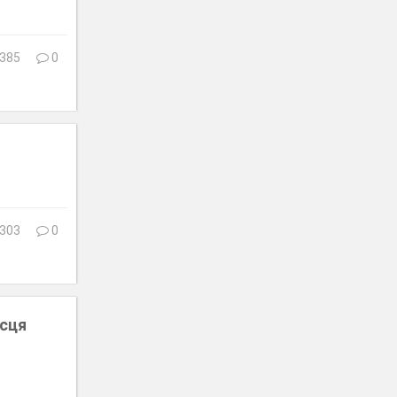
385
0
303
0
ісця