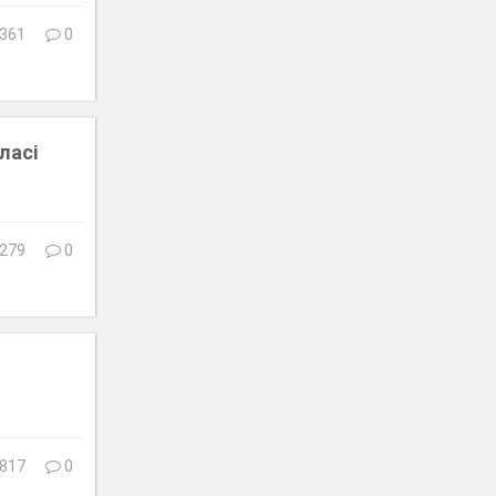
361
0
ласі
279
0
817
0