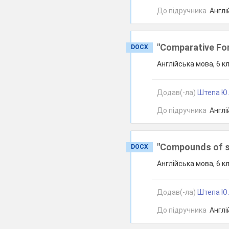
До підручника
Англій
"Comparative For
DOCX
Англійська мова, 6 к
Додав(-ла)
Штепа Ю.
До підручника
Англій
"Compounds of so
DOCX
Англійська мова, 6 к
Додав(-ла)
Штепа Ю.
До підручника
Англій