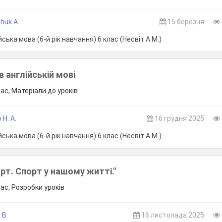
huk A.
15 березня
ська мова (6-й рік навчання) 6 клас (Несвіт А.М.)
в англійській мові
лас, Матеріали до уроків
Н. А.
16 грудня 2025
ська мова (6-й рік навчання) 6 клас (Несвіт А.М.)
орт. Спорт у нашому житті."
лас, Розробки уроків
 В.
16 листопада 2025