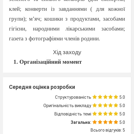
клей; конверти із завданнями ( для кожної
групи); м’яч; кошики з продуктами, засобами
гігієни, народними лікарськими засобами;
газета з фотографіями членів родини.
Хід заходу
1. Організаційний момент
Розміщення учнів по групах ( три робочих
групи і одна група експертів).
Середня оцінка розробки
Вчитель.
Добрий день , любі друзі. Я щиро
вітаю вас та запрошую до роботи. Сьогодні
Структурованість
5.0
наш урок проходитиме в формі гри. Для цього
Оригінальність викладу
5.0
ми з вами на минулому уроці поділились на
Відповідність темі
5.0
команди, в яких ви будете працювати.
Загальна:
5.0
Дозвольте представити керівників
та
назви
Всього відгуків: 5