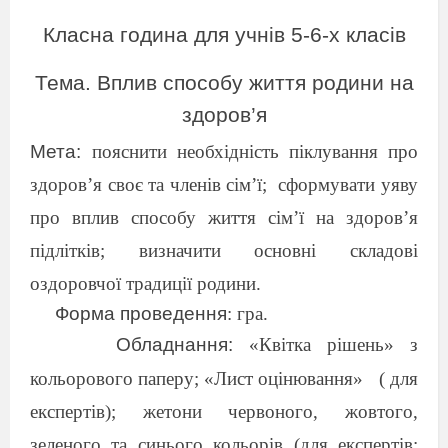
Класна година для учнів 5-6-х класів
Тема. Вплив способу життя родини на
здоров
’
я
Мета:
пояснити необхідність піклування про
здоров’я своє та членів сім’ї;
сформувати уяву
про вплив способу життя сім’ї на здоров’я
підлітків; визначити основні складові
оздоровчої традиції родини.
Форма проведення
:
гра.
Обладнання:
«Квітка рішень» з
кольорового паперу; «Лист оцінювання»
( для
експертів); жетони червоного, жовтого,
зеленого та синього кольорів (для експертів;