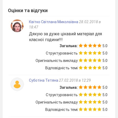
команд.
(Вчитель представляє керівників , а
керівники в свою чергу представляють назви
Оцінки та відгуки
своїх команд, які вони обрали разом.)
Також у
Квітко Світлана Миколаївна
28.02.2018 в
нас сьогодні
працюватимуть експерти, які
18:47
будуть оцінювати роботу кожної команди.
Дякую за дуже цікавий матеріал для
(Вчитель представляє експертів.)
Експерти
класної години!!!
Загальна:
5.0
отримали листи оцінювання, в які
будуть
Структурованість
5.0
вклеювати такі жетони:
червоний
, якщо була
Оригінальність викладу
5.0
змістовна відповідь,
жовтий
– активність
Відповідність темі
5.0
команди,
зелений
– за організаційні здібності.
За кожен із жетонів команда отримує по 2
Суботіна Тетяна
27.02.2018 в 12:29
бали. А якщо експерти виберуть
синій
–
Загальна:
5.0
порушення поведінки, тоді
команда втрачає 2
Структурованість
5.0
бали.
Оригінальність викладу
5.0
2.Мотивація
Відповідність темі
5.0
Вчитель.
Але перш ніж ми перейдемо до