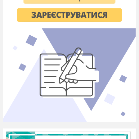
уроку, яка записана на дошці.)
4. Надання необхідної інформації
Вчитель.
Який він має бути здоровий
спосіб життя родини? Що треба робити, щоб
людина була здоровою, ми дізнаємося у
процесі нашого
уроку.
Добробут та здоров’я сім’ї залежать від
багатьох складових способу життя родини. Ці
складові записані на пелюстках « Квітки
рішень», які знаходяться у мене на столі. У
процесі гри ми спробуємо скласти нашу
квіточку. Кожна команда
вибиратиме
пелюсточку, яка відповідає її завданню,
підтверджуватиме все, що записано на ній та