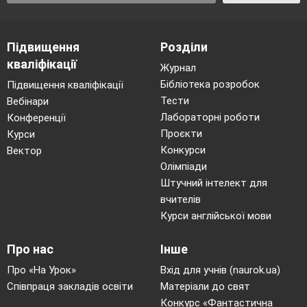
« Передбачаємо кожен свій крок у природі»
Не забруднювати
Викидати сміття
навколишнє
де заманеться.
Підвищення
Розділи
середовище.
кваліфікації
Журнал
Робити годівниці для
Після пікніку
Бібліотека розробок
Підвищення кваліфікації
птахів.
залишати сміття.
Тести
Вебінари
Висаджувати дерева.
Рвати в річці
Лабораторні роботи
Конференції
латаття
Проєкти
Курси
(кувшинки).
Конкурси
Вектор
Дбайливо ставитись до
Спалювати
Олімпіади
природи.
восени листя.
Штучний інтелект для
вчителів
Доглядати за квітами.
Рвати квіти на
Курси англійської мови
клумбах.
Про нас
Інше
Вчитель.
Ми з вами дійшли висновку, щоб
Про «На Урок»
Вхід для учнів (naurok.ua)
усі члени родини були здоровими, треба
Співпраця закладів освіти
Матеріали до свят
раціонально харчуватися, займатися
Конкурс «Фантастична