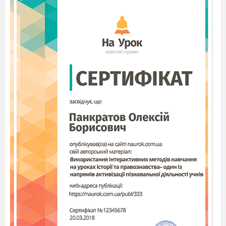
розміщуватиме на дошці. Експерти, в свою
чергу, уважно слідкують за роботою та
виступом команд.
5. Інтерактивна робота
Робота в групах
Гра « Конверт»
Вчитель.
Команди отримують конверт із
завданнями, в яких є висловлювання стосовно
ваших складових оздоровчих традицій родини.
Спробуйте за 2 хвилини відбирати із конверта
правильні відповіді одної із складових. На
початку виступу виберіть свою пелюстку ,
розмістіть її на дошці, назвіть висловлювання,
відібрані вашою командою та
дайте відповідь
на питання, яке підготували для вас експерти.
Група, яка закінчила роботу першою, піднімає