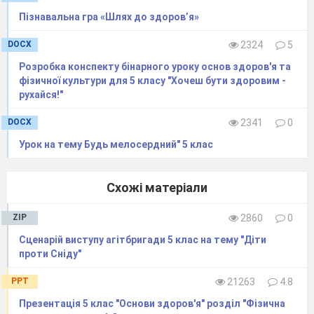
необхідно займатись фізичними вправами?
Пізнавальна гра «Шлях до здоров’я»
Поясніть свою відповідь.
DOCX
2324
5
Для команди № 3.
Як впливає навколишнє
Розробка конспекту бінарного уроку основ здоров'я та
середовище на здоров
’
я кожного члена
фізичної культури для 5 класу "Хочеш бути здоровим -
родини?
рухайся!"
Завдання для конверту № 1
DOCX
2341
0
« Режим роботи та відпочинку»
Урок на тему Будь мелосердний" 5 клас
Займатись кожною справою
Робити все, 
своєчасно.
Схожі матеріали
Дотримуватись розпорядку дня.
Дивитись піз
телевізору.
ZIP
2860
0
Своєчасно лягати спати.
Поки не вико
Сценарій виступу агітбригади 5 клас на тему "Діти
столу
не вс
проти Сніду"
Вчасно робити уроки та
Усі вихідні п
домашні
виконуючи
PPT
21263
4.8
справи.
Презентація 5 клас "Основи здоров'я" розділ "Фізична