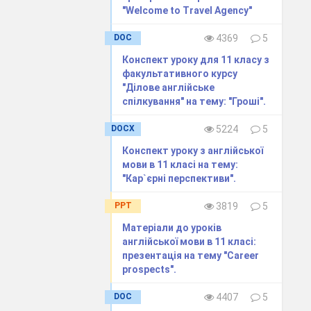
"Welcome to Travel Agency"
DOC
4369
5
Конспект уроку для 11 класу з
факультативного курсу
"Ділове англійське
спілкування" на тему: "Гроші".
DOCX
5224
5
Конспект уроку з англійської
мови в 11 класі на тему:
"Кар`єрні перспективи".
PPT
3819
5
Матеріали до уроків
англійської мови в 11 класі:
презентація на тему "Career
prospects".
DOC
4407
5