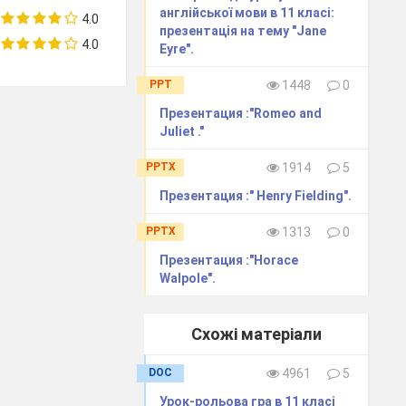
alled “Show and
англійської мови в 11 класі:
4.0
презентація на тему "Jane
4.0
Eyre".
PPT
1448
0
Презентация :"Romeo and
Juliet ."
PPTX
1914
5
Презентация :" Henry Fielding".
PPTX
1313
0
 your
Презентация :"Horace
Walpole".
ly important to
Схожі матеріали
it! Here are
 clear to you.
DOC
4961
5
Урок-рольова гра в 11 класі