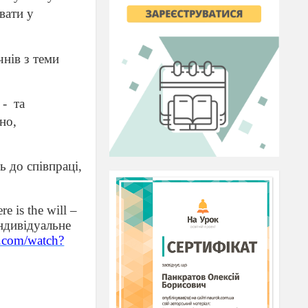
вати у
нів з теми
 -
та
но,
 до співпраці,
ere
is
the
will
–
індивідуальне
.com/watch?