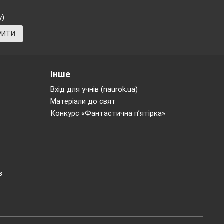
end hours in
у)
ten to the song
РИТИ
Інше
Вхід для учнів (naurok.ua)
Матеріали до свят
Конкурс «Фантастична п’ятірка»
в