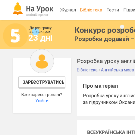
Журнал
Бібліотека
Тести
Підви
Конкурс розро
До розіграшу
залишилось:
23 дні
Розробки додавай – 
Розробка уроку англі
Бібліотека
Англійська мова
ЗАРЕЄСТРУВАТИСЬ
Про матеріал
Вже зареєстровані?
Розробка уроку англійс
Увійти
за підручником Оксани