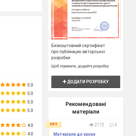
м
try to guess
Безкоштовний сертифікат
про публікацію авторської
ry and the
розробки
 of the lesson
Щоб отримати, додайте розробку
ДОДАТИ РОЗРОБКУ
5.0
5.0
5.0
Рекомендовані
5.0
матеріали
PPT
2172
5
4.0
re, others are
4.0
Матеріали до уроку