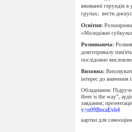
вживанні герундія в
групах;
вести дискус
Освітня:
Розширювати
«Молодіжні субкуль
Розвиваюча:
Розвива
довготривалу пам'ять
послідовно висловл
Виховна:
Виховувати
інтерес до вивчення 
Обладнання: Підручн
there
is
the
way
”,
ауді
завдання; презентац
v=n09BncaEvh4
картки для самооцін