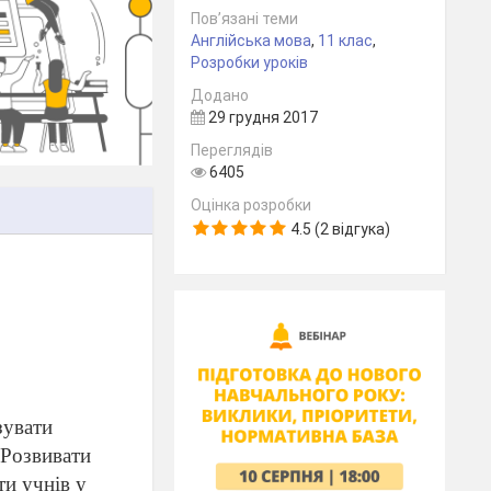
Пов’язані теми
Англійська мова
,
11 клас
,
Розробки уроків
Додано
29 грудня 2017
Переглядів
6405
Оцінка розробки
4.5 (2 відгука)
зувати
Розвивати
ти учнів у