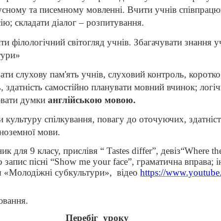
 усному та писемному мовленні. Вчити учнів співпрацю
ію; складати діалог – розпитування.
 філологічний світогляд учнів. Збагачувати знання уч
тури»
ти слухову пам'ять учнів, слуховий контроль, коротко
, здатність самостійно планувати мовний вчинок; логіч
ювати думки
англійською мовою.
 культуру спілкування, повагу до оточуючих, здатність
іноземної мови.
ик для 9 класу, прислівя
“
Tastes
differ
”,
девіз
“
Where
th
о запис пісні
“
Show
me
your
face
”,
граматична вправа; 
ія «Молодіжні субкультури»,
відео
https://www.youtube
ювання.
Перебіг
уроку