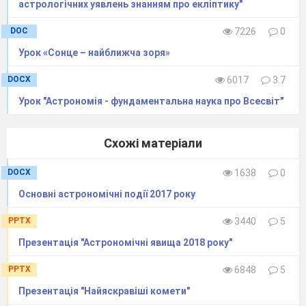
астрологічних уявлень знанням про екліптику"
DOC
7226
0
Урок «Сонце – найближча зоря»
DOCX
6017
3.7
Урок "Астрономія - фундаментальна наука про Всесвіт"
Схожі матеріали
DOCX
1638
0
Основні астрономічні події 2017 року
PPTX
3440
5
Презентація "Астрономічні явища 2018 року"
PPTX
6848
5
Презентація "Найяскравіші комети"