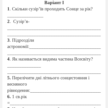
Варіант І
1
. Скільки сузір’їв проходить Сонце за рік?
_______________
2
.
Сузір’я-
_________________________________________
_________________________________________
3
. Підрозділи
астрономії:______________________________
_________________________________________
4
. Як називається видима частина Всесвіту?
______________
_________________________________________
5.
Перелічити дні літнього
сонцестояння
і
весняного
рівнодення:
________________________________
6.
1 св.рік
=________________________________________