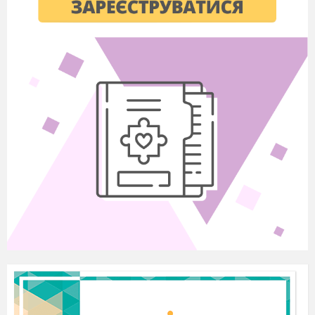
_________________________________________
6.
Як називається велетенська зоряна система,
до якої належить Сонце?
_____________________________________
7.
1
а.о.
=_____________________________________
8.
Склад нашої сонячної
системи:_______________________
_________________________________________
9.
Підпишіть всі Вам відомі лінії та точки на
небесній сфері.