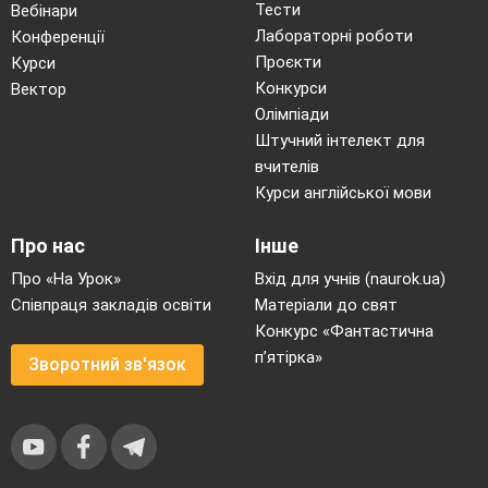
Тести
Вебінари
Лабораторні роботи
Конференції
Проєкти
Курси
Конкурси
Вектор
Олімпіади
Штучний інтелект для
вчителів
Курси англійської мови
Про нас
Інше
Про «На Урок»
Вхід для учнів (naurok.ua)
Співпраця закладів освіти
Матеріали до свят
Конкурс «Фантастична
п’ятірка»
Зворотний зв'язок