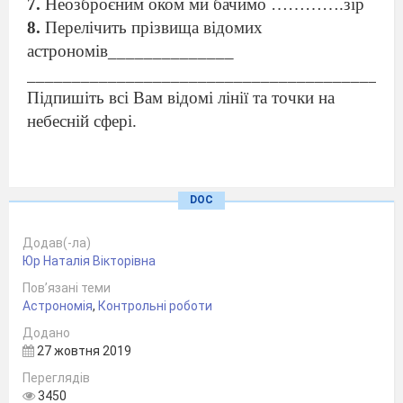
7.
Неозброєним оком ми бачимо ………….зір
8.
Перелічить прізвища відомих
астрономів______________
_________________________________________
Підпишіть всі Вам відомі лінії та точки на
небесній сфері.
DOC
Додав(-ла)
Юр Наталія Вікторівна
Пов’язані теми
Астрономія
,
Контрольні роботи
Додано
27 жовтня 2019
Переглядів
3450