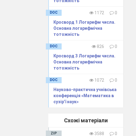
тотожність
DOC
1172
0
Кросворд 1 Логарифм числа.
Основна логарифмічна
тотожність
DOC
826
0
Кросворд 3 Логарифм числа.
Основна логарифмічна
тотожність
DOC
1072
0
Науково-практична учнівська
конференція «Математика в
сузір’ї наук»
Схожі матеріали
ZIP
3588
0