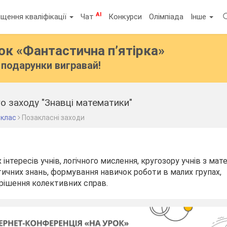
AI
щення кваліфікації
Чат
Конкурси
Олімпіада
Інше
бок
«Фантастична п’ятірка»
подарунки вигравай!
о заходу "Знавці математики"
 клас
Позакласні заходи
інтересів учнів, логічного мислення, кругозору учнів з мат
ичних знань, формування навичок роботи в малих групах,
ирішення колективних справ.