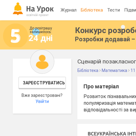
Журнал
Бібліотека
Тести
Підви
Конкурс розро
До розіграшу
залишилось:
24 дні
Розробки додавай – 
Сценарій позакласног
Бібліотека
Математика
11
ЗАРЕЄСТРУВАТИСЬ
Про матеріал
Вже зареєстровані?
Розвиток пізнавальних 
Увійти
популяризація математ
відповідальності за в