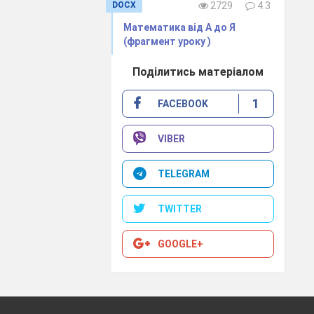
DOCX
2729
4.3
Математика від А до Я
(фрагмент уроку )
Поділитись матеріалом
1
FACEBOOK
VIBER
TELEGRAM
TWITTER
GOOGLE+