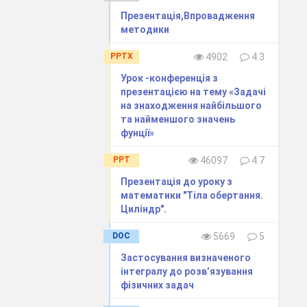
Презентація,Впровадження
методики
PPTX
4902
4.3
Урок -конференція з
презентацією на тему «Задачі
на знаходження найбільшого
та найменшого значень
фунції»
PPT
46097
4.7
Презентація до уроку з
математики "Тіла обертання.
Циліндр".
DOC
5669
5
Застосування визначеного
інтегралу до розв’язування
фізичних задач