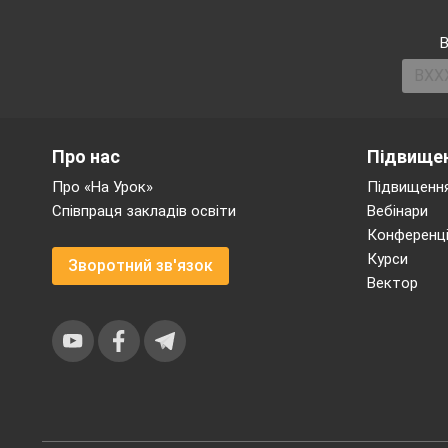
ВІ
В
Про нас
Підвищен
Про «На Урок»
Підвищення
Співпраця закладів освіти
Вебінари
Конференці
Курси
Зворотний зв'язок
Вектор