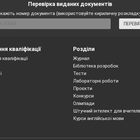
Перевірка виданих документів
ДГАДАЙ ЗАГАДКУ
кажіть номер документа (використовуйте кириличну розкладк
ПЕРЕВІ
ня кваліфікації
Розділи
 кваліфікації
Журнал
Бібліотека розробок
ї
Тести
Лабораторні роботи
Проєкти
Конкурси
Олімпіади
Штучний інтелект для вчителі
Курси англійської мови