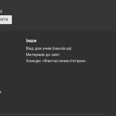
у)
РИТИ
Інше
Вхід для учнів (naurok.ua)
Матеріали до свят
Конкурс «Фантастична п’ятірка»
в