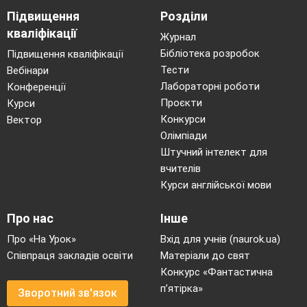
Підвищення
Розділи
Найдорожче в світі слово, так звучить у
кваліфікації
рідній мові.
Журнал
Бібліотека розробок
Підвищення кваліфікації
Мати, матінко, матусю, мамо, мамочко,
Тести
Вебінари
мамусю,
Лабораторні роботи
Конференції
Дуже люблю тебе я, мила ненечка моя.
Проєкти
Курси
11 дитина
Конкурси
Вектор
Олімпіади
Наша мама стіл накрила, напекла і наварила
Штучний інтелект для
стільки страв смачних, що не з’їсти їх усіх.
вчителів
Залишилось і на ранок, із вечері на
Курси англійської мови
сніданок
Про нас
Інше
Ми сказали коротко: наша мама золотко
Про «На Урок»
Вхід для учнів (naurok.ua)
Пісня « Мама»
Співпраця закладів освіти
Матеріали до свят
12 дитина
Я люблю тебе, матусю, ніжна,
Конкурс «Фантастична
дорогенька
п’ятірка»
Зворотний зв'язок
(дівч) І заграю затанцюю я тобі рідненька