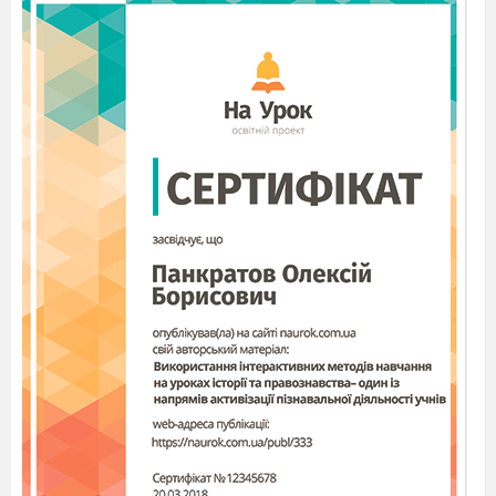
Уходить режисер
Ведучий 1:
Ми дуже раді, що сьогодні ви
з нами!
Ведучий 2
: Тема нашої сьогоднішньої
передачі — «Хто голова родини?»
Ведучий 1:
На мій погляд, якщо бути
чесною, відповідь проста і ясна — це
чоловік. До речі, навіть їхнє свято
відзначається раніше, а потім уже день
жіночий — 8 березня.
Ведучий 2:
А я гадаю, що глава родини —
це все-таки жінка, мати. Вона подарувала
нам життя, проводить безсонні ночі, коли
ми хворіємо, вчить розрізняти гарне і
погане, допомагає йти по важкій і