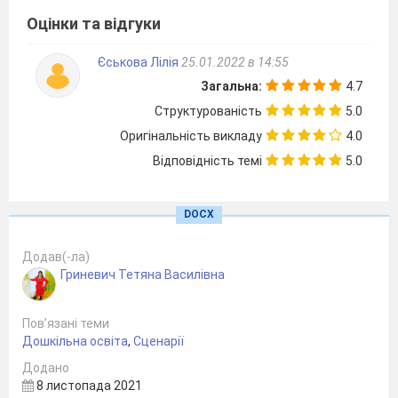
зібралися
Оцінки та відгуки
Із кульками й піснями бо нині свято мами.
Єськова Лілія
25.01.2022 в 14:55
5 дитина
Загальна:
4.7
Ми старались , поспішали вірші, танці ми
Структурованість
5.0
вивчали
Оригінальність викладу
4.0
І вітати наших мам то найбільша радість
Відповідність темі
5.0
нам.
6 дитина
DOCX
Свято гарне, радісне зустріла садок
І пісню вже співали ми, ще підемо в танок.
Додав(-ла)
Гриневич Тетяна Василівна
Пісня весна
Пов’язані теми
Весна :
До вас на свято я прийшла
Дошкільна освіта
,
Сценарії
І тепло всім принесла.
Додано
8 листопада 2021
Я приношу радість людям,