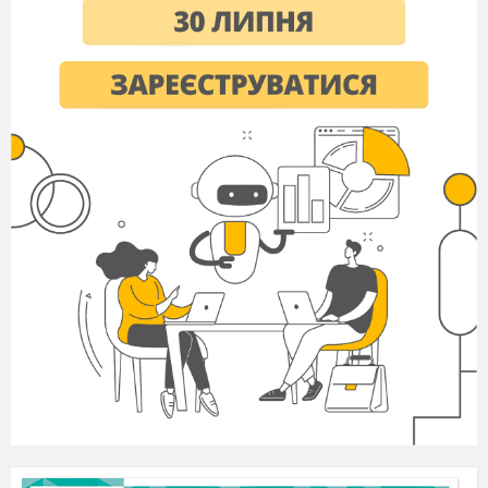
подивимось.
Виходить Режисер
Режисер
Здрастуйте, дорогі
діти!:Здрастуйте, дорогі гості!
В ефірі передача «Справи сімейні» і її
ведучі:
вихователів називає
У мене до вас є питань тільки відповідайте
чесно тому що вас знімає камера
Запитання до бабусь
Ви допомагаєте мамусі прибирати?
Як ви лагідно називаєте бабусю?
Які казки вам розповідають
батьки?
Так
відповіді всі дали правильно.
Ведучі ви готові? Мотор, Камера, почали.