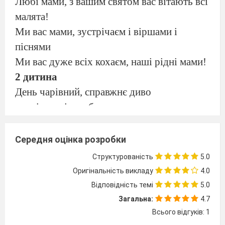
Любі мами, з вашим святом вас вітають всі
малята!
Ми вас мами, зустрічаєм і віршами і
піснями
Ми вас дуже всіх кохаєм, наші рідні мами!
2 дитина
День чарівний, справжнє диво
в залі посмішок багато
в залі людно і красиво,
бо у нас сьогодні свято.
Середня оцінка розробки
3 дитина
Структурованість
5.0
На радіснім святі усіх вас вітаємо
Оригінальність викладу
4.0
на маминім святі концерт починаємо.
Відповідність темі
5.0
4 дитина
Загальна:
4.7
Ми так нарядно вбралися в святковий зал
Всього відгуків: 1