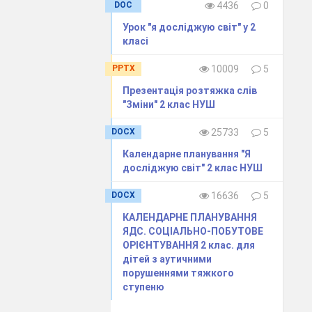
DOC
4436
0
Урок "я досліджую світ" у 2
класі
PPTX
10009
5
Презентація розтяжка слів
"Зміни" 2 клас НУШ
ги,
DOCX
25733
5
ик з дахом,
Календарне планування "Я
 для яких
досліджую світ" 2 клас НУШ
м матеріалом,
DOCX
16636
5
ок!
КАЛЕНДАРНЕ ПЛАНУВАННЯ
и важать самі.
ЯДС. СОЦІАЛЬНО-ПОБУТОВЕ
ОРІЄНТУВАННЯ 2 клас. для
дітей з аутичними
енькі,
порушеннями тяжкого
ступеню