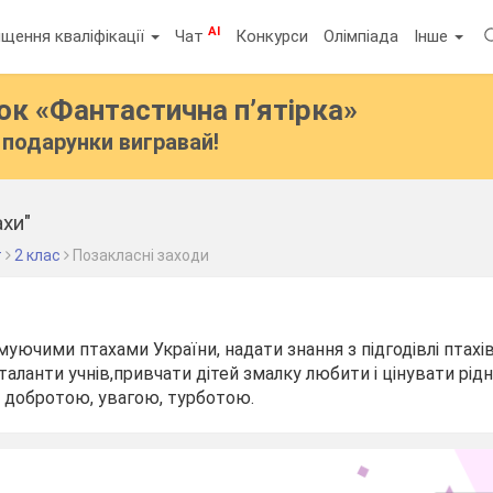
AI
щення кваліфікації
Чат
Конкурси
Олімпіада
Інше
бок
«Фантастична п’ятірка»
подарунки вигравай!
ахи"
т
2 клас
Позакласні заходи
муючими птахами України, надати знання з підгодівлі птахі
таланти учнів,привчати дітей змалку любити і цінувати рідн
ю добротою, увагою, турботою.