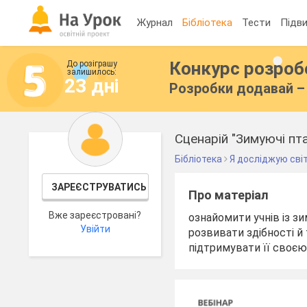
Журнал
Бібліотека
Тести
Підви
Конкурс розро
До розіграшу
залишилось:
23 дні
Розробки додавай – 
Сценарій "Зимуючі пт
Бібліотека
Я досліджую сві
ЗАРЕЄСТРУВАТИСЬ
Про матеріал
Вже зареєстровані?
ознайомити учнів із зи
Увійти
розвивати здібності й 
підтримувати її своє