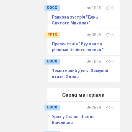
DOCX
1085
0
Ранкова зустріч "День
Святого Миколая"
PPTX
3826
5
Презентація " Будова та
різноманітність рослин "
 Застигла
узів, які не
DOCX
1025
0
Тематичний день : Зимуючі
кають комахи,
птахи. 2 клас
Схожі матеріали
дядьок.
DOCX
2689
0
Урок у 2 класі Школа
Ввічливості