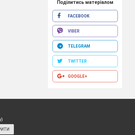
Поділитись матеріалом
таємо,
FACEBOOK
VIBER
атися
TELEGRAM
мки найкращих
TWITTER
GOOGLE+
у)
ться високою
РИТИ