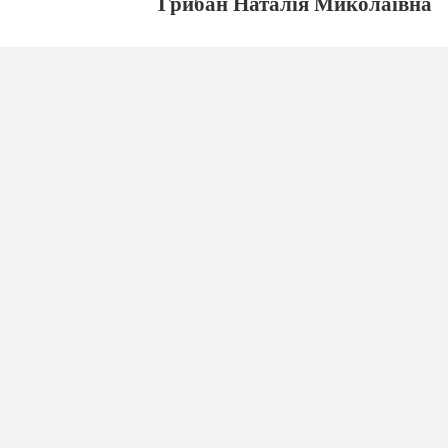
Грибан Наталія Миколаївна
а година «Зимуючі птахи»
 узагальнити знання учнів з теми «Птахи»; розкрити з
едінки людини; розвивати смислову та образну пам'ять,
ітливість
дітей; виховувати турботливе ставлення до п
езамінних помічників.
Хід заходу
ь розкинув наче вату
.
ав,
пав.
ляє –
,
уби.