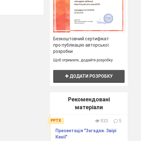
алежність
 увагу,
Безкоштовний сертифікат
ернатих –
про публікацію авторської
розробки
Щоб отримати, додайте розробку
ДОДАТИ РОЗРОБКУ
Рекомендовані
матеріали
PPTX
933
5
Презентація "Загадки. Звірі
Кенії"