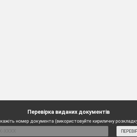
По гілках стрибаємо.
2 –га синичка
.
У вирій не відлі
Рідний край не покидаємо.
Діти (разом).
Синички!
і діти! Запам’ятайте! Щоб годівницею могла користув
рто заздалегідь подбати про відповідний корм. До вісі
ика;
олоху;
Перевірка виданих документів
кажіть номер документа (використовуйте кириличну розкладк
родукти корисні для птахів. Більшість з них відрізняє
ПЕРЕВІ