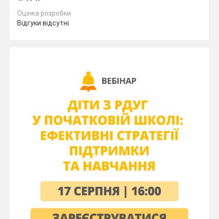
Виділіть текст.
На панелі
Головна
у полі
Розмір шрифту
Оцінка розробки
виберіть число (наприклад, 12, 16 або 24).
Відгуки відсутні
Чим більше число – тим більший текст.
3. Типи тексту (жирний, курсив, підкреслений):
Форматування тексту допомагає виділити важливі
слова чи речення:
Жирний (Ctrl + B):
робить текст товстішим.
Курсив (Ctrl + I):
текст нахиляється.
Підкреслений (Ctrl + U):
під текстом
з’являється лінія.
Щоб застосувати ці стилі:
Виділіть слово або текст.
На панелі
Головна
натисніть кнопку
Жирний
,
Курсив
або
Підкреслений
.
4. Як змінити колір тексту?