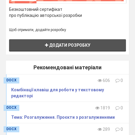
Безкоштовний сертифікат
Заголовок:
АННА
(Arial, розмір 24, жирний,
про публікацію авторської розробки
червоний).
Текст:
Щоб отримати, додайте розробку
"
Я
люблю
читати
книги
.
Моя
улюблена
книга
—
Гаррі
Поттер
.
Мені
подобається
гуляти
на
природі
.
ДОДАТИ РОЗРОБКУ
Порада для батьків:
Рекомендовані матеріали
Якщо діти матимуть запитання, попросіть їх
DOCX
606
0
спробувати різні варіанти шрифтів і кольорів — це
розвиває креативність!
Комбінації клавіш для роботи у текстовому
редакторі
Дайте знати, якщо потрібно більш детально
пояснити завдання.
DOCX
1819
0
Тема: Розгалуження. Проєкти з розгалуженнями
DOCX
289
0