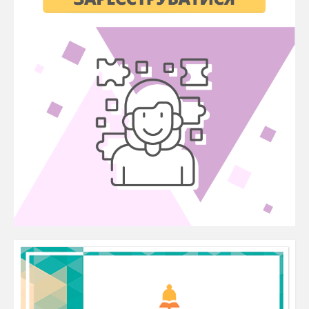
Щоб зробити текст кольоровим:
Виділіть текст.
На панелі
Головна
знайдіть значок з буквою
А
і кольоровою смужкою під нею (
Колір
шрифту
).
Натисніть на стрілочку біля цього значка і
виберіть колір.
Домашнє завдання: "Створення барвистого
тексту"
Завдання:
Вам потрібно створити документ у Microsoft Word
за наступними критеріями:
Заголовок:
Напишіть великими літерами своє ім’я або
тему завдання (наприклад,
"МІЙ БАРВИСТИЙ
ТЕКСТ"
).