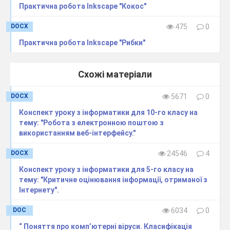
Практична робота Inkscape "Кокос"
DOCX
475
0
Практична робота Inkscape "Рибки"
Схожі матеріали
DOCX
5671
0
Конспект уроку з інформатики для 10-го класу на
тему: "Робота з електронною поштою з
використанням веб-інтерфейсу."
DOCX
24546
4
Конспект уроку з інформатики для 5-го класу на
тему: "Критичне оцінювання інформації, отриманої з
Інтернету".
DOC
6034
0
“ Поняття про комп’ютерні віруси. Класифікація