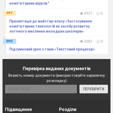
комп’ютерних вірусів."
PPT
5937
0
Презентація до майстер-класу «Застосування
комп’ютерних технологій як засобу розвитку
логічного мислення молодших школярів»
DOC
3383
0
Підсумковий урок з теми «Текстовий процесор».
Перевірка виданих документів
Вкажіть номер документа (використовуйте кириличну
розкладку)
ПЕРЕВІРИТИ
Підвищення
Розділи