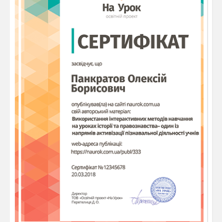
Шрифт: будь-який (обирайте
самостійно).
Стиль: жирний (
Bold
).
Розмір: 20 або більше.
Колір: вибрати яскравий.
Основний текст:
Написати кілька речень (3-5), наприклад:
Розказати про улюблене хобі або
домашнього улюбленця.
Текст має містити:
Одне підкреслене слово.
Одне слово курсивом .
Для кожного слова окремий
колір.
Додаткове:
Збільшити розмір шрифту у
третьому реченні.
Використати два різні типи шрифтів
у тексті.
Приклад оформлення завдання: