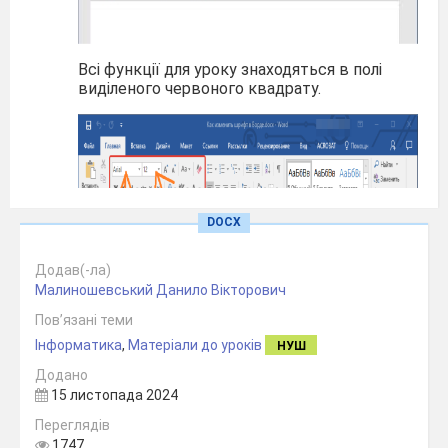
Всі функції для уроку знаходяться в полі
виділеного червоного квадрату.
DOCX
Додав(-ла)
Малиношевський Данило Вікторович
Пов’язані теми
2. Як змінити розмір шрифту?
Інформатика
,
Матеріали до уроків
НУШ
Розмір шрифту – це наскільки великим або
Додано
маленьким буде текст.
15 листопада 2024
Щоб змінити розмір тексту:
Переглядів
1747