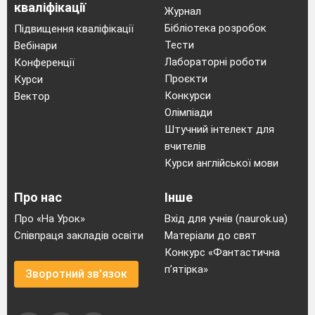
кваліфікації
Журнал
Бібліотека розробок
Підвищення кваліфікації
Тести
Вебінари
Лабораторні роботи
Конференції
Проєкти
Курси
Конкурси
Вектор
Олімпіади
Штучний інтелект для
вчителів
Курси англійської мови
Про нас
Інше
Про «На Урок»
Вхід для учнів (naurok.ua)
Співпраця закладів освіти
Матеріали до свят
Конкурс «Фантастична
п’ятірка»
Зворотний зв'язок