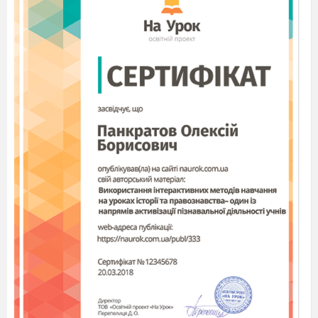
1-а дівчинка.
Ми йшли на вогник до цієї хати,
не хотіли добрих людей на шляху минати.
Добрий вечір вам
, хрещена
!
Можна щедрува
ти?
Господиня й донька, тримаючи в руках
калач на
вишиваному рушнику, зустріча
ють щедрувальників.
Господиня.
Можна.
Під тином стоять ряджені
діти із зіркою, співають.
Щедрівка
«Прийшли щедрувати»
Господиня.
Дякуємо! А що ж ви нам
принесли?
1-й хлопчик.
Ялинку та хліб, щоб жити в
злагоді всім.
Син.
І все?
1-а дівчинка.
Ні! Ще соломи, щоб були
здорові.
Господиня.
За гарні слова гостей зустрічаємо,
двері відчиняємо. За
ходьте!
Донька.
Та швидше, а то вітер до хати