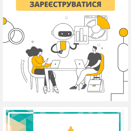
чепурять, підбілюють піч, адже в ніч
напередодні Нового року вона танцює,
віддається.
"Тому то піч на М
е
ланки мусить бути чисто
вимащена, "щоб не кляла, що не вимащена".
Ніхто у цю ніч не спить на печі, не сидить,
нічого на неї не кладуть, бо тяжко їй
танцювати"..."Нехай спочине"...
"Василь з М
е
ланкою приходить танцювати на
печі - аби їм не перешкоджати"
до печі не лізли
спочивати
.
На піч кладуть овес - "на коровай, так як у нас
на весілля, і їй дається вівса, як ся віддає". "Аби
мала чим коня годувати, бо вона їде в місто,
на
герць».
До тину підхоять ряджені
діти із зіркою та дзвіночком,
ялинкою, пу
чечком соломи, хлібиною.