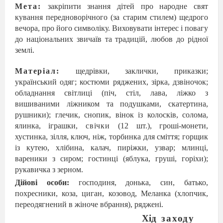
Мета
:
закрі
пити знання дітей про народне свят
кування передноворічного (за старим стилем) щедрого
вечора, про його символіку. Виховувати інтерес і по
вагу
до національних звичаїв та тра
дицій, любов до рідної
землі.
Матеріал:
щедрівки, заклички, приказки;
український одяг; костю
ми ряджених, зірка, дзвіночок;
об
ладнання світлиці (піч, стіл, лава, ліж
ко з
вишиваними ліжником та подушками, скатертина,
рушники); глечик, снопик, вінок із колосків, со
лома,
ялинка, іграшки,
свічки
(12 шт.), гроші-монети,
хустинка, зіл
ля, ключ, ніж, торбинка для сміття; горщик
із кутею, хлібина, калач, пи
ріжки, узвар; млинці,
вареники з сиром; гостинці (яблука, гру
ші, горіхи);
рукавичка з зерном.
Дійові особи:
господиня, донька, син, батько,
похресники, коза, циган, козовод, Меланка (хлопчик,
переодягнений в жіноче вбрання), ряджені.
Хід
заходу