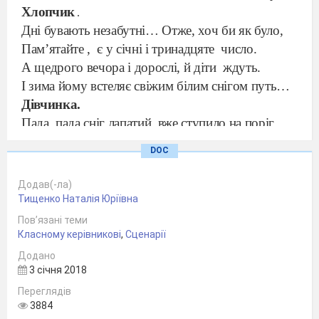
Хлопчик
.
Дні бувають незабутні…
Отже, хоч би як було,
Пам’ятайте ,
є у січні і тринадцяте
число.
А щедрого вечора і дорослі, й діти
ждуть.
І зима йому встеляє свіжим білим снігом путь…
Дівчинка.
Пада, пада сніг лапатий, вже ступило на поріг
В кожну хату світле свято – Старий Новий рік.
DOC
І сьогоднішнє свято починаємо ми
Піснею славною красуні -зими.
Додав(-ла)
Пісня «Зима»
Тищенко Наталія Юріївна
1-й хлопчик
Пов’язані теми
Прибрана хатина, усміхнені личка,
Класному керівникові
,
Сценарії
Всіх нас запросила хата-вечорничка.
Додано
1-а дівчинка
3 січня 2018
Вдягли блузочки ми й гарненькі спіднички,
Переглядів
3884
разом готували - свої вечорнички.