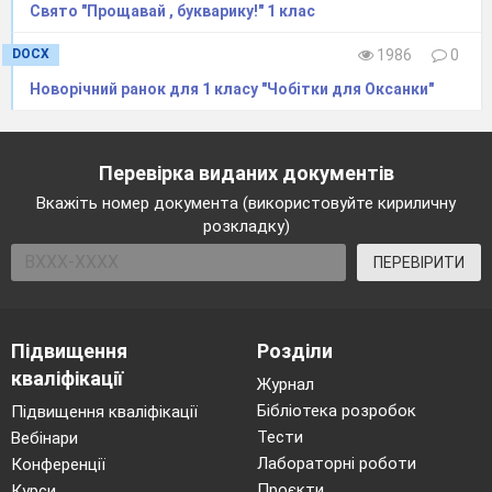
Свято "Прощавай , букварику!" 1 клас
пісня ″Діти України″.)
DOCX
1986
0
2. Гра ″Так чи ні″
Новорічний ранок для 1 класу "Чобітки для Оксанки"
-А зараз перевіримо, чи знаєте ви
правила поведінки, яких треба
дотримуватись у школі.
Перевірка виданих документів
-Пограємо у гру ″Так чи ні ?″
Вкажіть номер документа (використовуйте кириличну
розкладку)
-Якщо так, то плескаємо у долоні,
ПЕРЕВІРИТИ
якщо ні- тупотіть.
1.Треба гарно вам читати?
Підвищення
Розділи
2.Треба менших ображати?
кваліфікації
Журнал
3.Усі парти пописати?
Бібліотека розробок
Підвищення кваліфікації
Тести
Вебінари
4.Друга треба виручати?
Лабораторні роботи
Конференції
5.Треба слухати матусю?
Проєкти
Курси