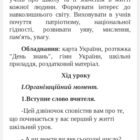
кожної людини. Формувати інтерес до
навколишнього світу. Виховувати в учнів
почуття патріотизму, національної
гідності, розвивати уяву, мислення,
пам′ять, увагу.
Обладнання:
карта України, розтяжка
″День знань″, гімн України, шкільні
приладдя, роздатковий матеріал.
Хід уроку
I.Організаційний момент.
1.Вступне слово вчителя.
-Цей дзвіночок сповістив вам про те,
що починається у вас перший у житті
шкільний урок.
- А чи знаєте ви яке сьогодні число?