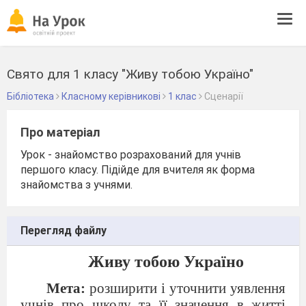
Tog
navi
Свято для 1 класу "Живу тобою Україно"
Бібліотека
Класному керівникові
1 клас
Сценарії
Про матеріал
Урок - знайомство розрахований для учнів
першого класу. Підійде для вчителя як форма
знайомства з учнями.
Перегляд файлу
Живу тобою Україно
Мета:
розширити і уточнити уявлення
учнів про школу та її значення в житті