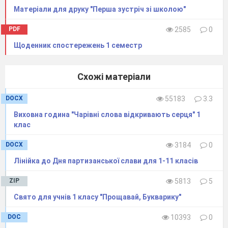
тризуб.
Матеріали для друку "Перша зустріч зі школою"
-Подивіться на наш прапор, якого він
PDF
2585
0
кольору? А чи знаєте що означають ці
Щоденник спостережень 1 семестр
кольори?
-Герб-Тризуб, його можна побачити на
Схожі матеріали
різних документах,
печатках,
на
грошових купюрах.
DOCX
55183
3.3
Виховна година "Чарівні слова відкривають серця" 1
-Гімн України-урочиста пісня, звучить
клас
на всіх урочистих подіях.
DOCX
3184
0
-У нас на дошці є дерево ″Україна-наш
Лінійка до Дня партизанської слави для 1-11 класів
дім″.
ZIP
5813
5
-Зараз я вам роздам сердечка із
написом (Я люблю Україну) й ми
Свято для учнів 1 класу "Прощавай, Букварику"
прикріпимо їх на наше дерево і покажемо
DOC
10393
0
свою любов до нашої держави.(звучить