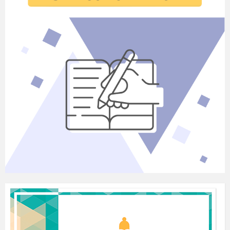
до мене.
-Мене звати Ольга Василівна, я дуже
рада, що маю таких гарних діточок,
успіхів і наснаги вам у навчанні.
(прикріпила на ватман сонечко)
- Тепер ви будете називати своє ім′я і
коротенько про себе розповідати ,а
квіточку свою поставимо біля сонечка,
щоб у нас утворився віночок.
-Скажіть, чи однакові у вас квіточки?
-Так, вони різні, так як ви всі різні
прийшли у школу.
-Тепер
ми візьмемося за руки
,посміхнемося один одному і міцно
потиснемо руки. Ось так у нас народилася