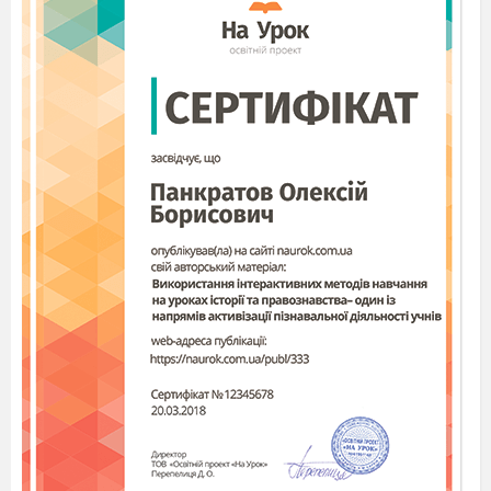
шкільна родина і скажемо всі голосно ″З
днем народження″.
-Але щоб наша родина була міцною і
дружньою нам потрібно що робити? (не
сваритись, не битись…)
-Щоб була веселою (посміхатись,
радіти один за одного…)
-Щоб була розумною (потрібно добре
вчитись, у злагоді жити…)
-А тепер я хочу вас нагородити
медальками, бо ви стали родиною, яка
називається ″1 клас″.
II.Основна частина.
1.Бесіда про Україну.