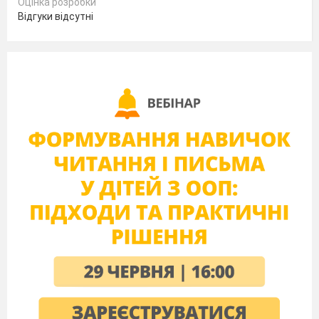
Оцінка розробки
Відгуки відсутні
Знання, уміння, й інше диво!
Коли ж у тебе все це є,
То ти зростатимеш щасливо.
-Тож ласкаво прошу вас у школу у
перший клас.
2.Знайомство.
-А зараз я хочу, щоб ми з вами ближче
познайомились і коротенько розповіли про
себе і про свої захоплення.
-У вас на партах лежать квіточки і
імена, які я хочу, щоб ви наклеїли в
серединки квіточок.
-А зараз візьміть квіточки і підійдіть