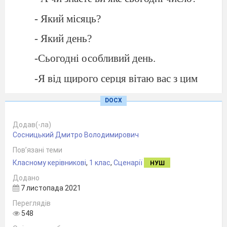
- Який місяць?
- Який день?
-Сьогодні особливий день.
-Я від щирого серця вітаю вас з цим
святковим і особливим днем. Коли ви
DOCX
вперше сіли за парти, як учні.
І ось ви в школі.
Додав(-ла)
Сосницький Дмитро Володимирович
Це ваш клас.
Пов’язані теми
Ви всі прийшли сюди учитись.
Класному керівникові
,
1 клас
,
Сценарії
НУШ
Додано
Життя цікаве буде в вас,
7 листопада 2021
Лиш треба добре потрудитись.
Переглядів
548
Бо тільки праця все дає: