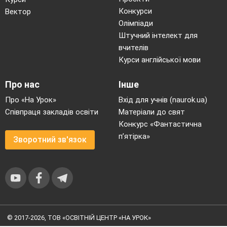
Конкурси
Вектор
6.Чи дратуєте бабусю?
Олімпіади
Штучний інтелект для
7.В школі вибити
шибки?
вчителів
8.Вчитись треба залюбки?
Курси англійської мови
9.Брудне взуття несіть до школи?
Про нас
Інше
10.Книги кидайте додолу?
Про «На Урок»
Вхід для учнів (naurok.ua)
Співпраця закладів освіти
Матеріали до свят
11.Завжди старших поважайте
Конкурс «Фантастична
п’ятірка»
12.І малюків не ображайте!
Зворотний зв'язок
-Молодці! Всі правила для учнів ви
знаєте.
3. Складання портфеля.
-А скажіть чи придбали ви портфелі
© 2017-2026, ТОВ «ОСВІТНІЙ ЦЕНТР «НА УРОК»
до школи? А чи все туди поклали?