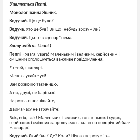
З'являється Пеппі.
Монолог Іванна Яшник.
Ведучий.
Що це було?
Ведуча.
Хто це був? Ви що- небудь зрозуміли?
Ведучий.
Цього в сценарії нема.
Знову забігає Пеппі )
Пепп
і
- Увага, увага! Маленьким і великим, серйозним і
смішним оголошується важливе повідомлення!
Еге-гей, школярі,
Мене слухайте усі!
Вам розкрию таємницю,
А ви, друзі, не баріться!
На розваги поспішайте,
Дарма часу не втрачайте!
Всіх, всіх, всіх! Маленьких і великих, товстеньких і худих,
серйозних і смішних запрошуємо в палац на новорічний бал-
маскарад!
Ведучий.
Який бал? Де? Коли? Нічого не розумію…