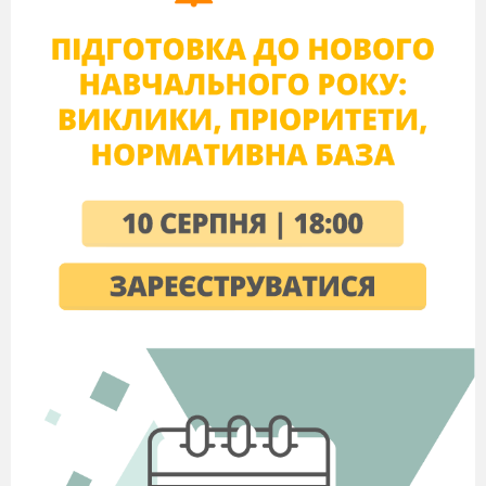
заподіяла? Вже насилу душа моя держиться в тілі. Я не знаю,
що вже далі буде. Не можна мені не то що «в селі
вдержатись, не можна мені вже на світі жити. Люди добрі!
Благословіть мені скоропостижно вмерти! Нехай мій гріх
впаде на Парасчину голову!
Баба Параска (худа, висока із синяком під оком, хустка на
бік).
Ой люди добрії! Що мені на світі божому робити? Не
можна за лихими сусідами на селі вдержатись! Хоч зараз
спродуйся, пакуйся та й вибирайсь на кубанські степи! Але
ніхто мені так не допік аж до живих печінок, як та капосна
баба Палажка Солов'їха. Боже мій! Так уже її обминаю,
обходжу десятою вулицею; отже ж зачепить! Якби я під
землею лежала, вона б мене, капосна, і там знайшла б. А я
собі на лихо вдалась добра. Хоч я трохи й сліпа на одне око
(доторкується до синяка),
але добре бачу, де що діється.
Свята вона та божа! До церкви ходить, Богу молиться.
Знаємо, яка вона свята! Йде з церкви, то ще за селом
роззявить рота, ладна всіх поїсти, ще за селом аж язика
висолопить, та вже день ладна лаятись. Сидить вона мені от
тут у печінках. Я ж кажу: хоч зараз пакуйся та й мандруй на
кубанські степи.
Побачили одна одну.
Параска
. Ага, так це ти, капосна!
Палажка.
Ах ти сяка-така
Параска
. А бий тебе божа сила!
Палажка
. Ой люта ж я, люта! Не підступай, бо голову