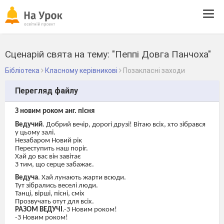
Tog
navi
Сценарій свята на тему: "Пеппі Довга Панчоха"
Бібліотека
Класному керівникові
Позакласні заходи
Перегляд файлу
З новим роком анг. пісня
Ведучий
. Добрий вечір, дорогі друзі! Вітаю всіх, хто зібрався
у цьому залі.
Незабаром Новий рік
Переступить наш поріг.
Хай до вас він завітає
З тим, що серце забажає.
Ведуча
. Хай лунають жарти всюди.
Тут зібрались веселі люди.
Танці, вірші, пісні, сміх
Прозвучать отут для всіх.
РАЗОМ ВЕДУЧІ
.-З Новим роком!
-З Новим роком!