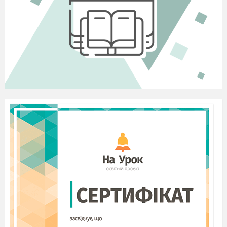
провалю кочергою
(бере кочергу
) та й на Сибір піду: і я
пропаду, але й ти пропадеш!
Кидається до Параски.
Параска
. Подивись лишень на свою морду, яка вона стала од
злості, синя, як буз!
Палажка
. А в тебе зелена, як гарбуз!
Ведучий
. (
підходить).
Та годі вже людей смішити.
Ведуча.
Припиніть же чваритись. Свято скоро.
Ведучий.
Новий рік уже на порозі. Всі до балу готуються. А
ви?
Ведуча.
Всіх-всіх запросили. Тож і ви не баріться. А хутчіше
додому біжіть, причипуряться і приходьте на Новорічний
бал.
(
Обидві замовкають).
Параска.
Цур йому, дожилися, що всі сусіди на кутку
сміються.
Палажка.
Атож! Як почне хтось сваритися, так і говорить: «О,
як Параска з Палажкою».
Обіймаються
.
Параска
. Дійсно, пішли до балу готуватися. У нас і пісня є
підходяща.
( Співають пісню.)?????
( голос за кадром " А тим часом в палаці короля", звучить
музика " Полонез".)