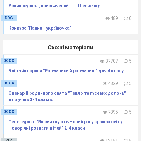
Д. Школа-ліцей, ліцей-гімназія
Усний журнал, присвячений Т. Г. Шевченку.
Вчителька нова, сталася оказія
DOC
489
0
Секції, гуртки, гуртки, факультативи
На відпочинок - тут немає перспективи
Конкурс "Панна - україночка"
ВСІ. Школа-ліцей, ліцей-гімназія
Вчителька нова, сталася оказія
Схожі матеріали
Секції, гуртки, гуртки, факультативи
На відпочинок- тут немає перспективи
DOCX
37707
5
Бліц-вікторина "Розумники й розумниці" для 4 класу
Хау мач, е тайм, ет найн о’клок
Парта, дзвінок, підручник, урок
DOCX
4329
5
Щоденник, пенал, з оцінками журнал
Сценарій родинного свята "Тепло татусевих долонь"
Контрольні з тестуваннями
для учнів 3-4 класів.
Не будемо ми останніми
Швидко читати – грамотієм стати
DOCX
7895
5
Приклади, задачі – я в душі плачу
Тележурнал "Як святкують Новий рік у країнах світу.
Новорічні розваги дітей" 2-4 класи
Я не проти школи
Там є свої приколи
ZIP
12151
5