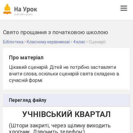
Tog
navi
Свято прощання з початковою школою
Бібліотека
Класному керівникові
4 клас
Сценарії
Про матеріал
Цікавий сценарій. Дітей не потрібно заставляти
вчити слова, оскільки сценарій свята складено в
сучасній формі.
Перегляд файлу
УЧНІВСЬКИЙ КВАРТАЛ
(Штори закриті, через щілину виходить
хлопчик. Дзвонить телефон:)