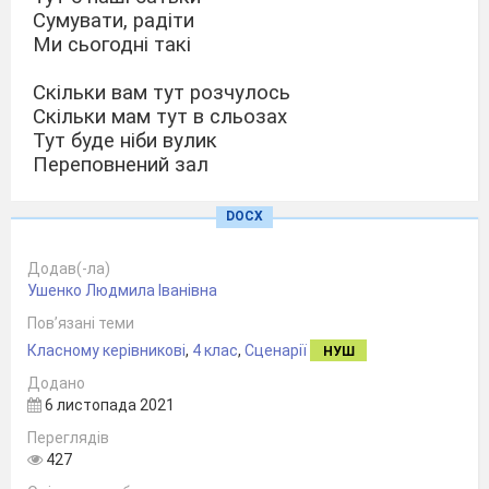
Сумувати, радіти
Ми сьогодні такі
Скільки вам тут розчулось
Скільки мам тут в сльозах
Тут буде ніби вулик
Переповнений зал
Звітувати тут буде
Наш учнівський квартал.
DOCX
Ведуча.
– Добрий день! Раді вас вітати в
Додав(-ла)
нашому учнівському кварталі!
Ушенко Людмила Іванівна
Школа-це чудова країна де учні
Пов’язані теми
зустрічаються, знайомляться і
Класному керівникові
,
4 клас
,
Сценарії
НУШ
звичайно навчаються.
Школа – це місце, де вчителі вимагають
Додано
від учнів знань з усіх предметів. У той
6 листопада 2021
час, як самі знають лише один. А
Переглядів
скільки в цьому морі знань підводних
427
каменів?!