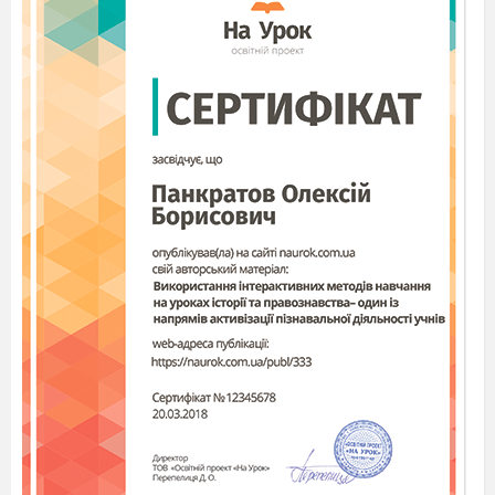
перерві?
Обходив. Аж 3 рази.
Вчитель питає: «А що це
ти робиш?»
Кажу - «Гуляю»
А на наступному уроці
догулявся – задачку не
розв’язав.
Хм. Складний випадок.
Сподіваюсь, що нам
допоможе моя куля
(Крутить)
Бачу! Бачу!
Слухай, а ти хоч правила
вчиш?
А що треба?
Ведуча.
– А ми продовжуємо.
Цікава закономірність: чим доросліші діти,
тим стрімкіше падає інтерес до навчання.