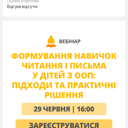
Оцінка розробки
Відгуки відсутні
Ведучий
. –Ну от уроки малювання,
фізкультури, інформатики – просто клас!
А от математика?!
Якби ж ви знали, що ми тільки не
вивчали: катети і гіпотенузи, абсциси і
ординати. А чого тільки задачі варті? Це
ж треба придумати таке: « Перевезіть
капусту, козу і вовка в одному човні на
інший берег і при цьому, щоб вони один
одного не з’їли»
А написати контрольну роботу? Це просто
героїчний вчинок. Дивимось.
СЦЕНКА
під фонограми пісень
(Учні сидять на стільчиках, вчителька біля
дошки з указкою. Дзвінок)
Ведуча.
– Так, навчатися важко. Скільки
сил потрібно! Що тільки учні не роблять,