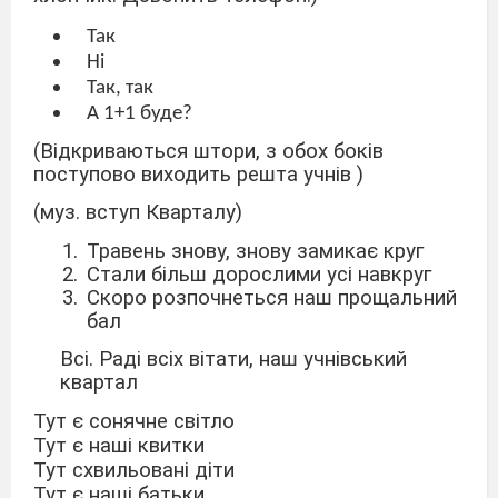
Так
Ні
Так, так
А 1+1 буде?
(Відкриваються штори, з обох боків
поступово виходить решта учнів )
(муз. вступ Кварталу)
Травень знову, знову замикає круг
Стали більш дорослими усі навкруг
Скоро розпочнеться наш прощальний
бал
Всі. Раді всіх вітати, наш учнівський
квартал
Тут є сонячне світло
Тут є наші квитки
Тут схвильовані діти
Тут є наші батьки