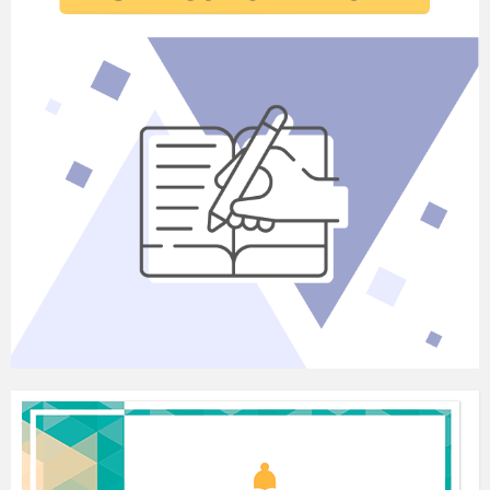
щоб полегшити собі навчання. Навіть
звертаються по допомогу до магів і
чаклунів. Хоча я не впевнена, що це
допомагає.
СЦЕНКА
(Виходить чаклунка, крутить магічний шар.
З іншого боку виходить хлопчик)
Нічого собі у вас дзвоник!
Знов ти?... Ну проходь
Що на цей раз?
Я все робив як ви казали.
Нічого не допомогло.
Книжку під подушку клав?
Клав. Ще й 2 за правило
отримав. Воно мені в голову
вночі ніяк не залазило. Так
ще й зауваження, що книжку
вдома забув.
А стіл вчителя обходив на