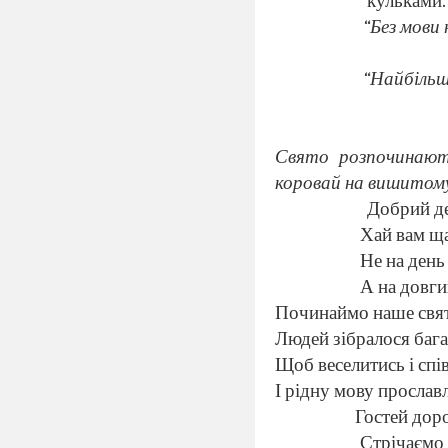
кульками.
“Без мови 
“Найбільш
Свято розпочинають
коровай на вишитому
Добрий де
Хай вам ща
Не на день 
А на довги
Починаймо наше свя
Людей зібралося бага
Щоб веселитись і спів
І рідну мову прослав
Гостей дор
Стрічаємо 