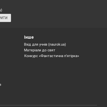
у)
РИТИ
Інше
Вхід для учнів (naurok.ua)
Матеріали до свят
Конкурс «Фантастична п’ятірка»
сні. Народні
отою. У них —
агічну силу
в