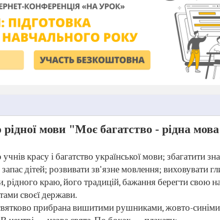
 рідної мови "Моє багатство - рідна мова
 учнів красу і багатство україн
ської мови; збагатити зн
запас дітей; розвивати зв'язне мовлення; вихо
вувати гл
и, рідного краю, його традицій, бажання берегти свою н
отами своєї держави.
святково прибрана вишитими рушниками, жовто-синім