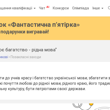
AI
щення кваліфікації
Чат
Конкурси
Олімпіада
Інше
бок
«Фантастична п’ятірка»
подарунки вигравай!
оє багатство - рідна мова"
икові
Позакласні заходи
и до учнів красу і багатство україн­ської мови; збагатити 
окі почуття любові до рідної мови, рідного краю, його тради
ь­ну культуру, бути патріотами своєї держави.