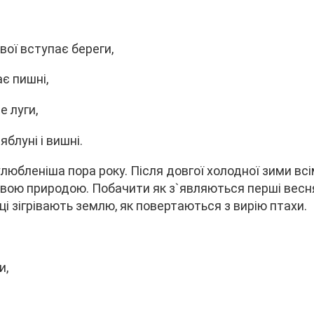
вої вступає береги,
ає пишні,
е луги,
яблуні і вишні.
улюбленіша пора року. Після довгої холодної зими вс
вою природою. Побачити як з`являються перші веснян
ці зігрівають землю, як повертаються з вирію птахи.
и,