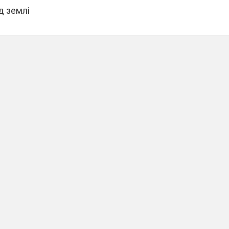
д землі
і.
равицю –
ця.
е.
лизька –
зка,