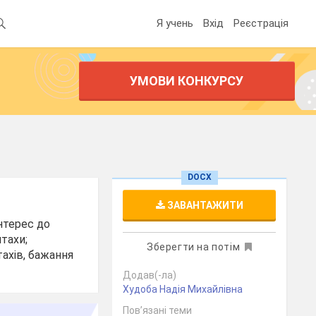
Я учень
Вхід
Реєстрація
УМОВИ КОНКУРСУ
DOCX
ЗАВАНТАЖИТИ
нтерес до
птахи;
Зберегти на потім
ахів, бажання
Додав(-ла)
Худоба Надія Михайлівна
Пов’язані теми