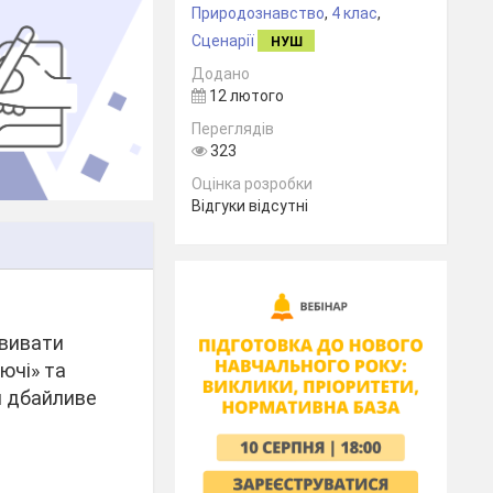
Природознавство
,
4 клас
,
Сценарії
НУШ
Додано
12 лютого
Переглядів
323
Оцінка розробки
Відгуки відсутні
звивати
ючі» та
и дбайливе