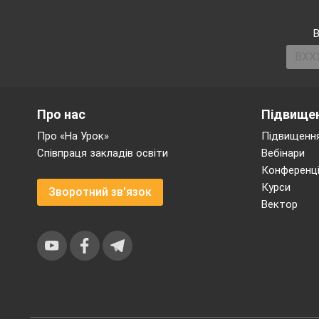
Холодними снігами 
В
Але ви її прогнали
І мене, свою весну
Дружно врятували.
Про нас
Підвищен
Про «На Урок»
Підвищення
- З давніх пір існує
Співпраця закладів освіти
Вебінари
Адже яка то весна, 
Конференці
що тепло приносять 
Курси
Зворотний зв'язок
Обряд цей улаштовув
Вектор
сорок фігурок у виг
вранці діти брали ч
Решту тримали до об
Пташок викликаю