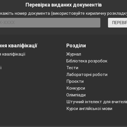
Перевірка виданих документів
замітала.
кажіть номер документа (використовуйте кириличну розкладк
ПЕРЕВІ
ня кваліфікації
Розділи
 кваліфікації
Журнал
 обряд закликання весни, та був один – зустріч переліт
Бібліотека розробок
коли не чути голосного щебетання пернатих? Віддав
ї
Тести
на крилах саме перелітні птахи.
Лабораторні роботи
али 22 березня, на свято Сорока святих. Напередод
Проєкти
ляді птахів. Їх називали «жайворонками» чи «голубами
Конкурси
астину цього печива і підвішували його на фруктових 
Олімпіади
Штучний інтелект для вчителі
іду, коли вилазили на дерево і приказували:
Курси англійської мови