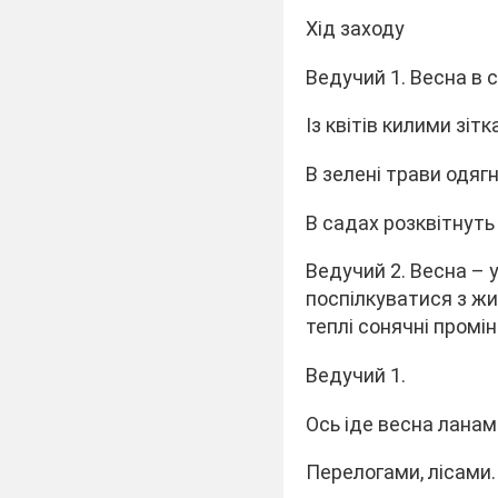
Хід заходу
Ведучий 1. Весна в с
Із квітів килими зітк
В зелені трави одягн
В садах розквітнуть 
Ведучий 2. Весна – 
поспілкуватися з жи
теплі сонячні промін
Ведучий 1.
Ось іде весна ланам
Перелогами, лісами.