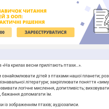
ів «На крилах весни прилітають птахи…».
 ознайомлювати дітей з птахами нашої планети; ро
пізнавальної літератури; закріплювати поняття «зиму
розвивати логічне мислення, допитливість; виховуват
, бажання допомагати їм.
 із зображенням птахів; аудіозаписи.