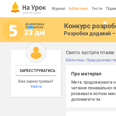
Журнал
Бібліотека
Тести
Підви
Конкурс розро
До розіграшу
залишилось:
23 дні
Розробки додавай – 
Свято зустрічі птахів
Бібліотека
Природознавст
ЗАРЕЄСТРУВАТИСЬ
Про матеріал
Вже зареєстровані?
Мета: продовжувати о
Увійти
читання пізнавальної л
розвивати логічне мис
допомагати їм.