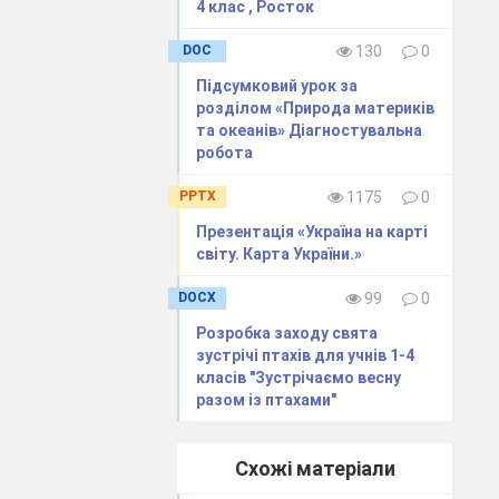
4 клас , Росток
DOC
130
0
Підсумковий урок за
розділом «Природа материків
та океанів» Діагностувальна
робота
PPTX
1175
0
Презентація «Україна на карті
світу. Карта України.»
DOCX
99
0
Розробка заходу свята
зустрічі птахів для учнів 1-4
класів "Зустрічаємо весну
разом із птахами"
Схожі матеріали