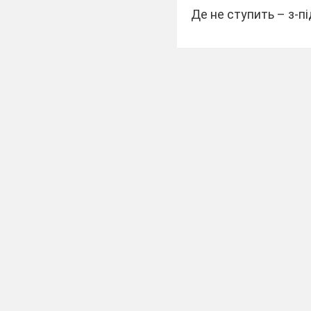
Де не ступить – з-пі
Лізуть паростки мал
Ведучий 2.
Як опустить вниз п
Зеленіє скрізь трави
Як лівицю підведе –
Всюди листя молод
Ведучий 1.
На берізку гляне зб
У сережках вся бері