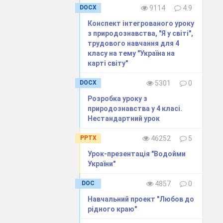
DOCX
9114
4.9
Конспект інтегрованого уроку
з природознавства, "Я у світі",
трудового навчання для 4
класу на тему "Україна на
карті світу"
DOCX
5301
0
Розробка уроку з
природознавства у 4 класі.
Нестандартний урок
PPTX
46252
5
Урок-презентація "Водойми
України"
DOC
4857
0
Навчальний проект "Любов до
рідного краю"