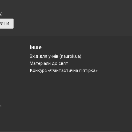
у)
РИТИ
Інше
Вхід для учнів (naurok.ua)
них птахів.
Матеріали до свят
на вважали,
Конкурс «Фантастична п’ятірка»
ні випікали
». Рано –
деревах.
в