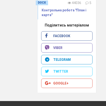
DOCX
44036
5
Контрольна робота "План і
карта"
Поділитись матеріалом
FACEBOOK
VIBER
TELEGRAM
TWITTER
GOOGLE+