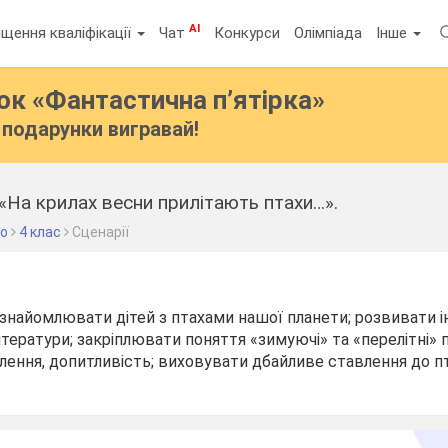
AI
щення кваліфікації
Чат
Конкурси
Олімпіада
Інше
бок
«Фантастична п’ятірка»
подарунки вигравай!
 «На крилах весни прилітають птахи…».
во
4 клас
Сценарії
знайомлювати дітей з птахами нашої планети; розвивати і
ітератури; закріплювати поняття «зимуючі» та «перелітні» 
лення, допитливість; виховувати дбайливе ставлення до пт