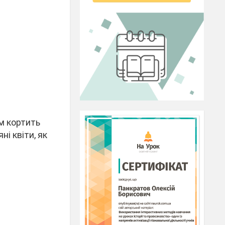
ім кортить
і квіти, як