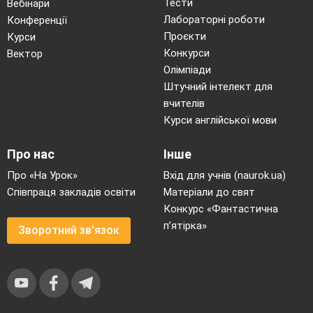
Тести
Вебінари
Лабораторні роботи
Конференції
Проєкти
Курси
Конкурси
Вектор
Олімпіади
Штучний інтелект для
вчителів
Курси англійської мови
Про нас
Інше
Про «На Урок»
Вхід для учнів (naurok.ua)
Співпраця закладів освіти
Матеріали до свят
Конкурс «Фантастична
п’ятірка»
Зворотний зв'язок