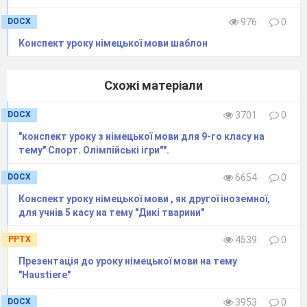
DOCX
976
0
Конспект уроку німецької мови шаблон
Схожі матеріали
DOCX
3701
0
"конспект уроку з німецької мови для 9-го класу на
тему" Спорт. Олімпійські ігри"".
DOCX
6654
0
Конспект уроку німецької мови , як другої іноземної,
для учнів 5 касу на тему "Дикі тварини"
PPTX
4539
0
Презентація до уроку німецької мови на тему
"Haustiere"
DOCX
3953
0