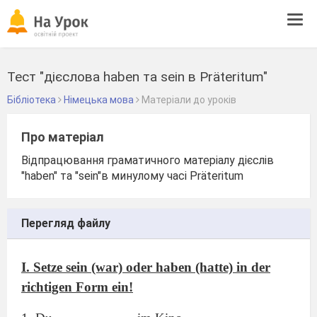
Tog
navi
Тест "дієслова haben та sein в Präteritum"
Бібліотека
Німецька мова
Матеріали до уроків
Про матеріал
Відпрацювання граматичного матеріалу дієслів
"haben" та "sein"в минулому часі Präteritum
Перегляд файлу
I. Setze sein (war) oder haben (hatte) in der
richtigen Form ein!