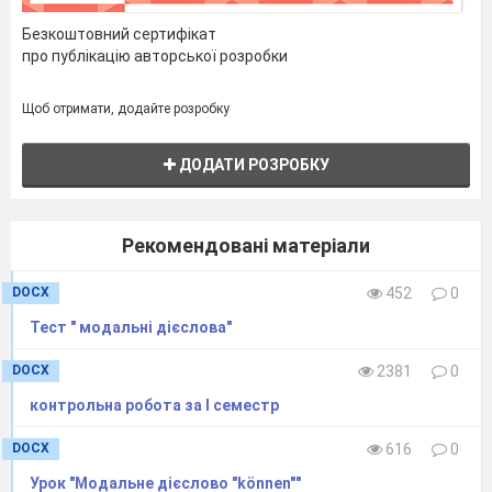
Безкоштовний сертифікат
про публікацію авторської розробки
Щоб отримати, додайте розробку
ДОДАТИ РОЗРОБКУ
Рекомендовані матеріали
DOCX
452
0
Тест " модальні дієслова"
DOCX
2381
0
контрольна робота за І семестр
DOCX
616
0
Урок "Модальне дієслово "können""