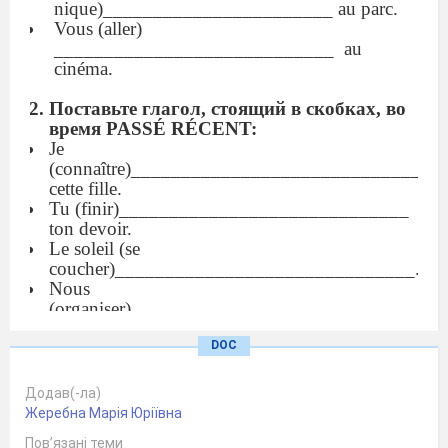
nique)_______________________ au parc.
Vous (aller)
____________________________
au
cinéma.
Поставьте глагол, стоящий в скобках, во
время PASSÉ RÉCENT:
Je
(connaître)_____________________________
cette fille.
Tu (finir)_____________________________
ton devoir.
Le soleil (se
coucher)______________________________.
Nous
(organiser)______________________________
une réunion.
DOC
Vous (travailler)
______________________________ les
maths.
Додав(-ла)
Les amis
Жеребна Марія Юріївна
(arriver)_____________________________ à
Пов’язані теми