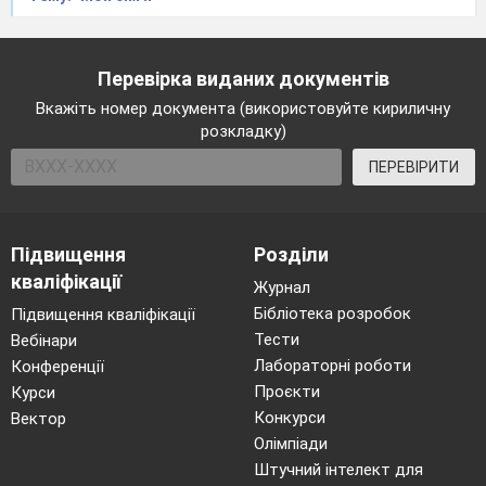
Перевірка виданих документів
Вкажіть номер документа (використовуйте кириличну
розкладку)
ПЕРЕВІРИТИ
Підвищення
Розділи
кваліфікації
Журнал
Бібліотека розробок
Підвищення кваліфікації
Тести
Вебінари
Лабораторні роботи
Конференції
Проєкти
Курси
Конкурси
Вектор
Олімпіади
Штучний інтелект для