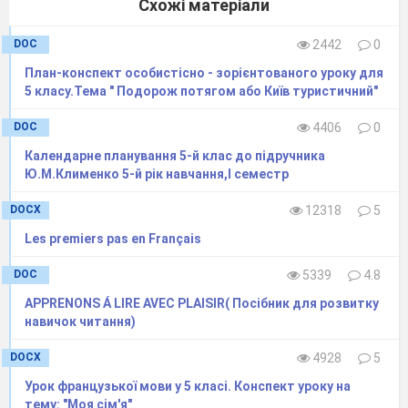
Схожі матеріали
DOC
2442
0
План-конспект особистісно - зорієнтованого уроку для
5 класу.Тема " Подорож потягом або Київ туристичний"
DOC
4406
0
Календарне планування 5-й клас до підручника
Ю.М.Клименко 5-й рік навчання,І семестр
DOCX
12318
5
Les premiers pas en Français
DOC
5339
4.8
APPRENONS Á LIRE AVEC PLAISIR( Посібник для розвитку
навичок читання)
DOCX
4928
5
Урок французької мови у 5 класі. Конспект уроку на
тему: "Моя сім'я"