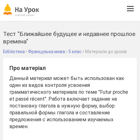
Tog
navi
Тест "Ближайшее будущее и недавнее прошлое
времена"
Бібліотека
Французька мова
5 клас
Матеріали до уроків
Про матеріал
Данный материал может быть использован как
один из видов контроля усвоения
грамматического материала по теме "Futur proche
et passé récent". Работа включает задание на
постановку глагола в нужную форму, выбор
правильной формы глагола и составление
предложения с использованием изучаемых
времен.