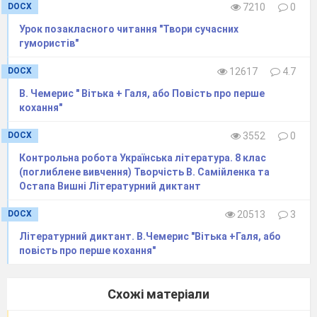
4 Галя Козачок
DOCX
7210
0
5 Федько Котигорошко
Урок позакласного читання "Твори сучасних
Репліка
гумористiв"
DOCX
12617
4.7
А
Дотримуйтеся правил дуелі. Я пропоную вам у
цю останню, так сказать, історичну хвилину
В. Чемерис " Вітька + Галя, або Повість про перше
кохання"
помиритися.
Б
Ми ваш «револьвер» з
’
їли. Шкода, що мала
DOCX
3552
0
кобура…На даному етапі.
Контрольна робота Українська література. 8 клас
В
Для тебе…, на даному етапі, доведеться
(поглиблене вивчення) Творчість В. Самійленка та
прочитати лекцію на тему «Що таке підкопи з
Остапа Вишні Літературний диктант
метою звільнення арештованих…»
DOCX
20513
3
Г
Виполов. Вона прийшла й каже: «Дякую. Тепер ти
можеш іти додому». Ну, я й пішов.
Літературний диктант. В.Чемерис "Вітька +Галя, або
повість про перше кохання"
6. Продовжіть
Іронія -
Схожі матеріали
7. Яким чином панові з дідом у
далося вполювати