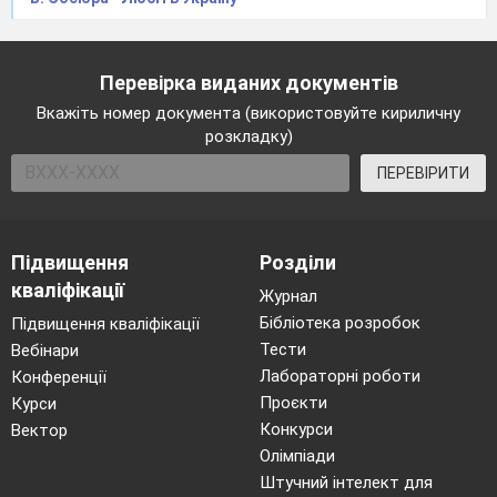
Перевірка виданих документів
Вкажіть номер документа (використовуйте кириличну
розкладку)
ПЕРЕВІРИТИ
Підвищення
Розділи
кваліфікації
Журнал
Бібліотека розробок
Підвищення кваліфікації
Тести
Вебінари
Лабораторні роботи
Конференції
Проєкти
Курси
Конкурси
Вектор
Олімпіади
Штучний інтелект для