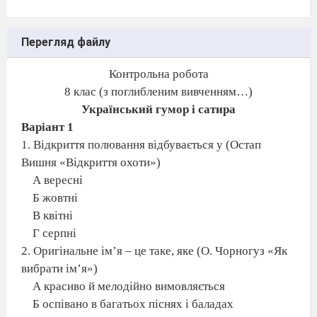
Перегляд файлу
Контрольна робота
8 клас
(з поглибленим вивченням…)
Український гумор і сатира
Варіант 1
1. Відкриття полювання відбувається у (Остап
Вишня «Відкриття охоти»)
А вересні
Б жовтні
В квітні
Г серпні
2. Оригінальне ім’я – це таке, яке (О. Чорногуз «Як
вибрати ім’я»)
А красиво й мелодійно вимовляється
Б оспівано в багатьох піснях і баладах