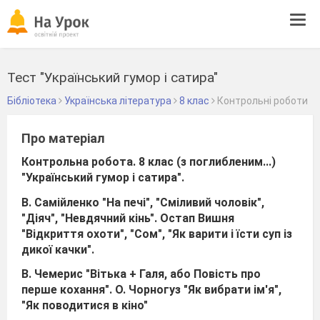
Tog
navi
Тест "Український гумор і сатира"
Бібліотека
Українська література
8 клас
Контрольні роботи
Про матеріал
Контрольна робота. 8 клас (з поглибленим...)
"Український гумор і сатира".
В. Самійленко "На печі", "Сміливий чоловік",
"Діяч", "Невдячний кінь". Остап Вишня
"Відкриття охоти", "Сом", "Як варити і їсти суп із
дикої качки".
В. Чемерис "Вітька + Галя, або Повість про
перше кохання". О. Чорногуз "Як вибрати ім'я",
"Як поводитися в кіно"