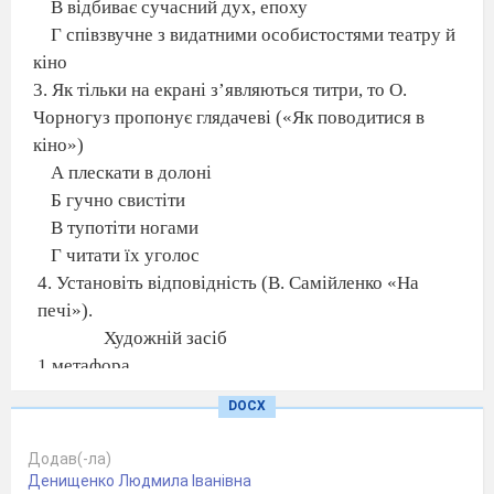
В відбиває сучасний дух, епоху
Г співзвучне з видатними особистостями театру й
кіно
3. Як тільки на екрані з
’
являються титри, то О.
Чорногуз пропонує глядачеві («Як поводитися в
кіно»)
А плескати в долоні
Б гучно свистіти
В тупотіти ногами
Г читати їх уголос
4. Установіть відповідність (В. Самійленко «На
печі»).
Художній засіб
1 метафора
2 інверсія
DOCX
3 порівняння
4 епітет
Додав(-ла)
5 звертання
Денищенко Людмила Іванівна