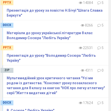
сома? Як ви думаєте, чи міг у реальному житті
PPTX
14084
5
такий факт мати місце? (Остап Вишня «Сом»).
Презентація до уроку за повістю Н.Бічуї "Шпага Славка
8. Напишіть твір-мініатюру «Чи існує справжнє
Беркути"
кохання?» (За твором В.Чемериса
DOCX
8266
5
«Вітька + Галя, або Повість про перше кохання»).
Матеріали до уроку української літератури 8 клас
Володимир Сосюра "Любіть Україну"
PPTX
22531
5
Презентація до уроку "Володимир Сосюра "Любіть
Україну"
ZIP
4311
0
Мультимедійний урок критичного читання "Усі ми
родом із дитинства. "Конспект уроку позакласного
читання для 8 класу за книгою "НОК про легку атлетику"
серії "Життя видатних дітей"
DOCX
17624
5
В. Сосюра " Любіть Україну"