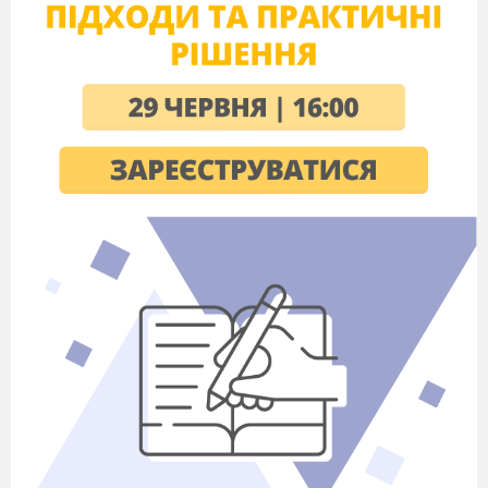
Г
робота з прислів
’
ями про кохання
Д дзвінок будильника під час кіносеансу
6. Продовжіть
Антитеза -
7. Кому присвячена усмішка «Як варити і їсти суп із
дикої качки» і з якої причини?
8. Напишіть твір-мініатюру «Кохання чи
закоханість? (За твором В. Чемериса «Вітька + Галя,
або Повість про перше кохання».
Варіант 2
1. За яких умов полювання вважалося відкритим?
(Остап Вишня «Відкриття охоти»)
А усі мисливці зібралися разом
Б пролунає перший постріл
В міська влада надасть на це дозвіл
Г усі мали при собі рушницю
2. На думку знайомих, краще назвати свою