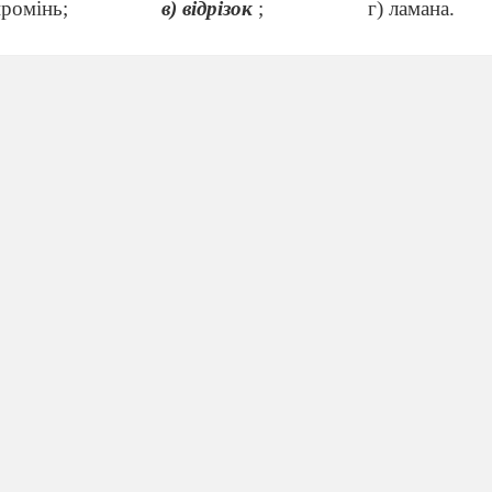
промінь;
в) відрізок
;
г) ламана.
, обмежену двома променями зі спільним початком наз
) кутом
;
в) ламаною;
г) шкалою.
рямого кута дорівнює:
б) 180 градусів
;
в
;
г) більше 90 градусів
іра якого дорівнює 120 градусів називається:
тупим
;
в) гострим
;
г) розгорнутим.
прямий кут менший від розгорнутого?
;
в) 4 ;
г) 2.
риває тиждень?
б) 168 годин
;
в) 148 годин ;
г) 240 годин.
25 · 17 · 4 .