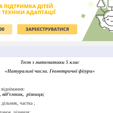
Тест з математики 5 клас
«Натуральні числа. Геометричні фігури»
 віднімання:
 від
’
ємник,
різниця;
 дільник, частка ;
данок, різниця;