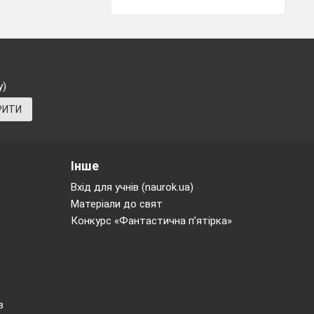
у)
РИТИ
Інше
Вхід для учнів (naurok.ua)
Матеріали до свят
Конкурс «Фантастична п’ятірка»
в