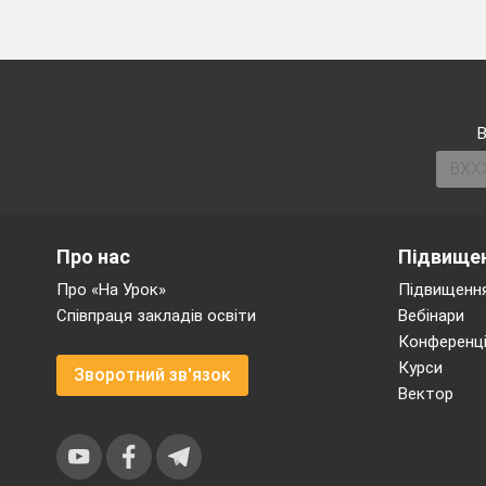
В
Про нас
Підвищен
Про «На Урок»
Підвищення
Співпраця закладів освіти
Вебінари
Конференці
Курси
Зворотний зв'язок
Вектор