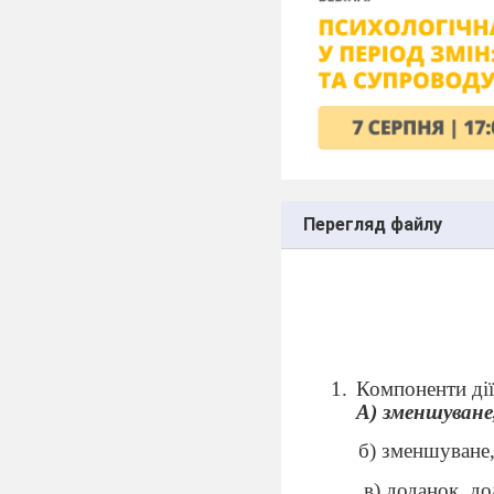
Перегляд файлу
Компоненти дії
А) зменшуване,
б) зменшуване,
в) доданок, до