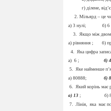
г) ділене, від
’
є
2. Мільярд – це чи
а) 3 нулі;
б) 6
3.
Якщо між двома
а) рівняння ;
б) п
4.
Яка цифра запис
а)
6 ;
б) 
5.
Яке найменше п
’
а) 80888;
б) 
6.
Який корінь має 
а) 13
;
б) 
7.
Лінія,
яка
має по