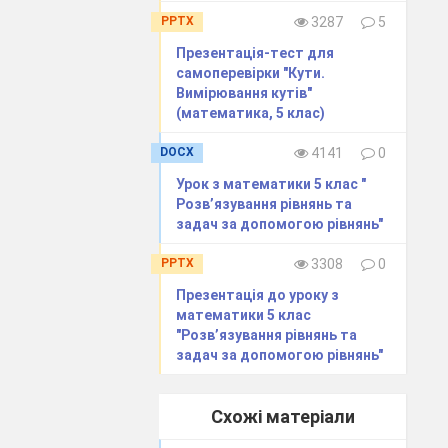
PPTX
3287
5
Презентація-тест для
самоперевірки "Кути.
Вимірювання кутів"
(математика, 5 клас)
DOCX
4141
0
.
Урок з математики 5 клас "
Розв’язування рівнянь та
задач за допомогою рівнянь"
PPTX
3308
0
Презентація до уроку з
математики 5 клас
"Розв’язування рівнянь та
задач за допомогою рівнянь"
Схожі матеріали