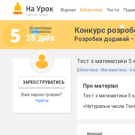
Журнал
Бібліотека
Тести
Підви
Конкурс розро
До розіграшу
залишилось:
25 днів
Розробки додавай – 
Тест з математики 5 
Бібліотека
Математика
5 
ЗАРЕЄСТРУВАТИСЬ
Про матеріал
Вже зареєстровані?
Тест з математики 5 к
Увійти
«Натуральні числа. Гео