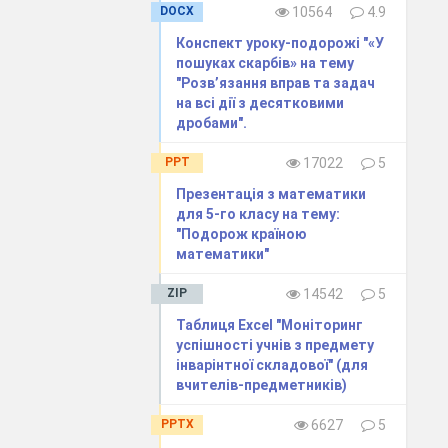
DOCX
10564
4.9
Конспект уроку-подорожі "«У
пошуках скарбів» на тему
"Розв’язання вправ та задач
на всі дії з десятковими
дробами".
PPT
17022
5
Презентація з математики
для 5-го класу на тему:
"Подорож країною
математики"
ZIP
14542
5
Таблиця Excel "Моніторинг
успішності учнів з предмету
інварінтної складової" (для
вчителів-предметників)
PPTX
6627
5