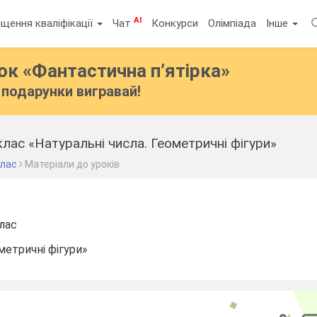
AI
щення кваліфікації
Чат
Конкурси
Олімпіада
Інше
бок
«Фантастична п’ятірка»
подарунки вигравай!
клас «Натуральні числа. Геометричні фігури»
клас
Матеріали до уроків
лас
метричні фігури»