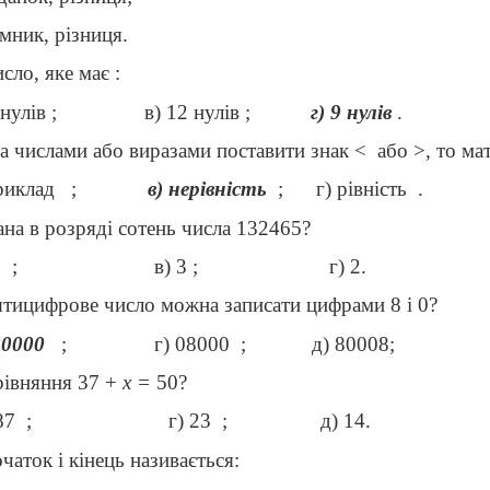
мник, різниця.
сло, яке має :
 нулів ;
в) 12 нулів ;
г) 9 нулів
.
 числами або виразами поставити знак <
або >, то ма
риклад
;
в) нерівність
;
г) рівність
.
ана в розряді сотень числа 132465?
4
;
в) 3 ;
г) 2.
ятицифрове число можна записати цифрами 8 і 0?
80000
;
г) 08000
;
д) 80008;
рівняння 37 +
х =
50?
87
;
г) 23
;
д) 14.
чаток і кінець називається: