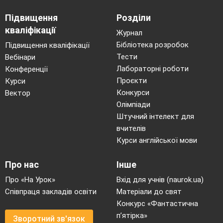
Підвищення
Розділи
кваліфікації
Журнал
Бібліотека розробок
Підвищення кваліфікації
Тести
Вебінари
Лабораторні роботи
Конференції
Проєкти
Курси
Конкурси
Вектор
Олімпіади
Штучний інтелект для
вчителів
Курси англійської мови
Про нас
Інше
Про «На Урок»
Вхід для учнів (naurok.ua)
Співпраця закладів освіти
Матеріали до свят
Конкурс «Фантастична
п’ятірка»
Зворотний зв'язок