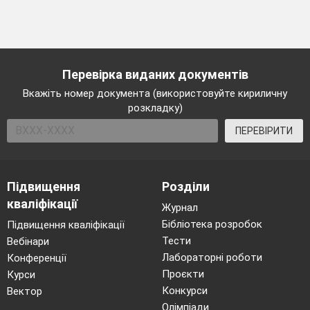
Перевірка виданих документів
Вкажіть номер документа (використовуйте кириличну
розкладку)
ПЕРЕВІРИТИ
Підвищення
Розділи
кваліфікації
Журнал
Бібліотека розробок
Підвищення кваліфікації
Тести
Вебінари
Лабораторні роботи
Конференції
Проєкти
Курси
Конкурси
Вектор
Олімпіади